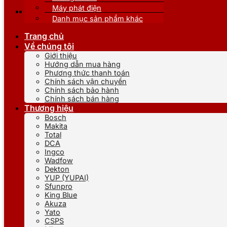
Máy phát điện
Danh mục sản phẩm khác
Trang chủ
Về chúng tôi
Giới thiệu
Hướng dẫn mua hàng
Phương thức thanh toán
Chính sách vận chuyển
Chính sách bảo hành
Chính sách bán hàng
Thương hiệu
Bosch
Makita
Total
DCA
Ingco
Wadfow
Dekton
YUP (YUPAI)
Sfunpro
King Blue
Akuza
Yato
CSPS