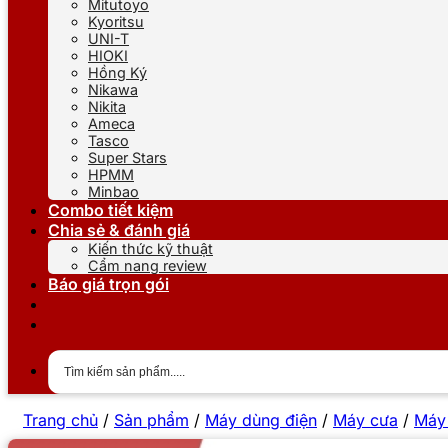
Mitutoyo
Kyoritsu
UNI-T
HIOKI
Hồng Ký
Nikawa
Nikita
Ameca
Tasco
Super Stars
HPMM
Minbao
Combo tiết kiệm
Chia sẻ & đánh giá
Kiến thức kỹ thuật
Cẩm nang review
Báo giá trọn gói
Trang chủ
/
Sản phẩm
/
Máy dùng điện
/
Máy cưa
/
Máy 