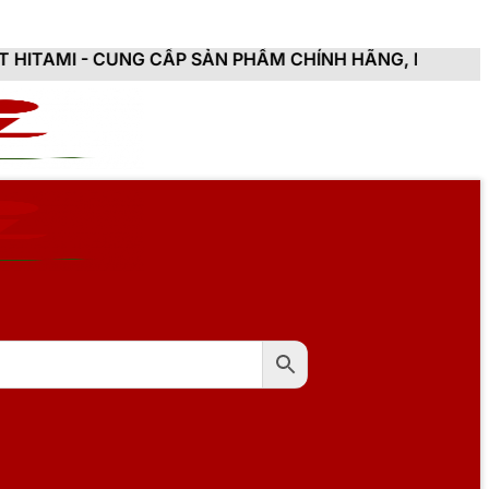
G CẤP SẢN PHẨM CHÍNH HÃNG, MỚI 100%, ĐẦY ĐỦ CHỨ