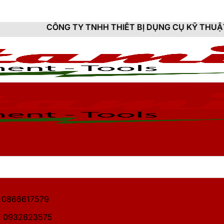
 TY TNHH THIẾT BỊ DỤNG CỤ KỸ THUẬT HITAMI - CUN
1: 0866617579
2: 0932623575