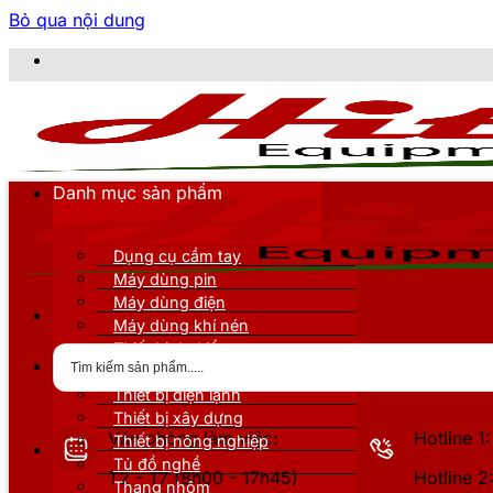
Bỏ qua nội dung
CÔNG
Danh mục sản phẩm
Dụng cụ cầm tay
Máy dùng pin
Máy dùng điện
Máy dùng khí nén
Thiết bị đo kiểm
Thiết bị nâng đỡ
Thiết bị điện lạnh
Thiết bị xây dựng
Văn phòng làm việc:
Hotline 
Thiết bị nông nghiệp
Tủ đồ nghề
T2 - T7 (8h00 - 17h45)
Hotline 
Thang nhôm