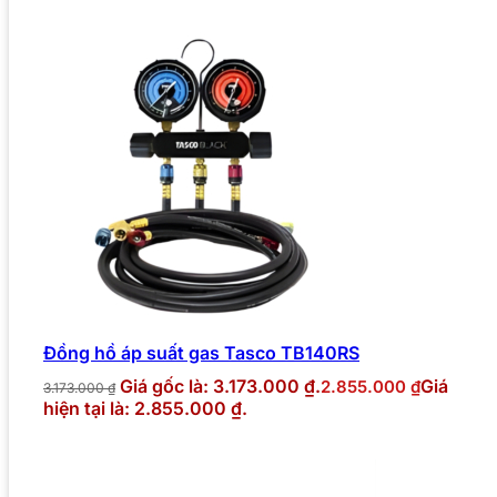
Đồng hồ áp suất gas Tasco TB140RS
Giá gốc là: 3.173.000 ₫.
Giá
2.855.000
₫
3.173.000
₫
hiện tại là: 2.855.000 ₫.