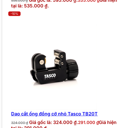
Giá gốc là: 595.000 ₫.
Giá hiện
535.000
₫
595.000
₫
tại là: 535.000 ₫.
-10%
Dao cắt ống đồng cỡ nhỏ Tasco TB20T
Giá gốc là: 324.000 ₫.
Giá hiện
291.000
₫
324.000
₫