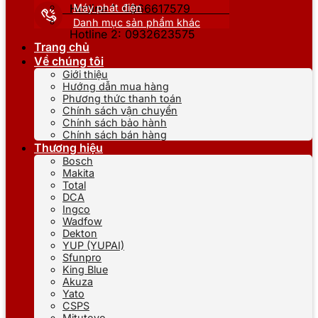
Máy phát điện
Hotline 1: 0866617579
Danh mục sản phẩm khác
Hotline 2: 0932623575
Trang chủ
Về chúng tôi
Giới thiệu
Hướng dẫn mua hàng
Phương thức thanh toán
Chính sách vận chuyển
Chính sách bảo hành
Chính sách bán hàng
Thương hiệu
Bosch
Makita
Total
DCA
Ingco
Wadfow
Dekton
YUP (YUPAI)
Sfunpro
King Blue
Akuza
Yato
CSPS
Mitutoyo