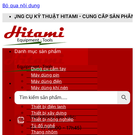
Bỏ qua nội dung
 THUẬT HITAMI - CUNG CẤP SẢN PHẨM CHÍNH HÃNG, M
Danh mục sản phẩm
Dụng cụ cầm tay
Máy dùng pin
Máy dùng điện
Máy dùng khí nén
Thiết bị đo kiểm
Thiết bị nâng đỡ
Thiết bị điện lạnh
Thiết bị xây dựng
Văn phòng làm việc:
Thiết bị nông nghiệp
Tủ đồ nghề
T2 - T7 (8h00 - 17h45)
Thang nhôm