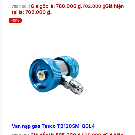
Giá gốc là: 780.000 ₫.
Giá hiện
702.000
₫
780.000
₫
tại là: 702.000 ₫.
-10%
Van nạp gas Tasco TB120SM-QCL4