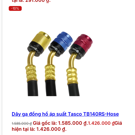
tại là: 291.000 ₫.
-10%
Dây ga đồng hồ áp suất Tasco TB140RS-Hose
Giá gốc là: 1.585.000 ₫.
Giá
1.426.000
₫
1.585.000
₫
hiện tại là: 1.426.000 ₫.