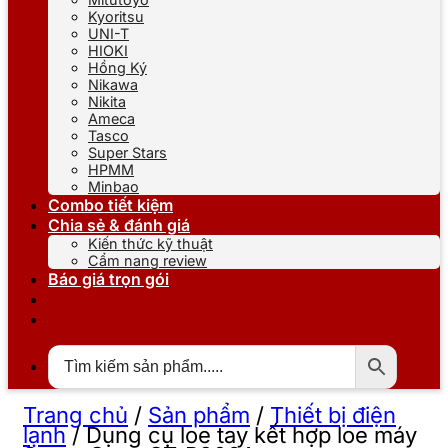
Kyoritsu
UNI-T
HIOKI
Hồng Ký
Nikawa
Nikita
Ameca
Tasco
Super Stars
HPMM
Minbao
Combo tiết kiệm
Chia sẻ & đánh giá
Kiến thức kỹ thuật
Cẩm nang review
Báo giá trọn gói
Trang chủ
/
Sản phẩm
/
Thiết bị điện
lạnh
/
Dụng cụ loe tay kết hợp loe máy