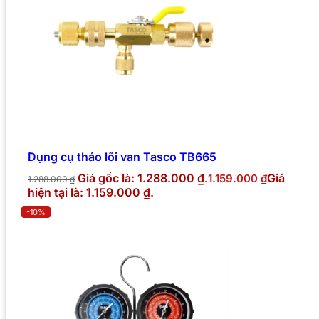
Dụng cụ tháo lõi van Tasco TB665
Giá gốc là: 1.288.000 ₫.
Giá
1.159.000
₫
1.288.000
₫
hiện tại là: 1.159.000 ₫.
-10%