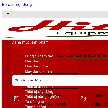
Bỏ qua nội dung
CÔN
Danh mục sản phẩm
Dụng cụ cầm tay
Máy dùng pin
Máy dùng điện
Máy dùng khí nén
Thiết bị đo kiểm
Thiết bị nâng đỡ
Thiết bị điện lạnh
Thiết bị xây dựng
Văn phòng làm việc:
Hotline 
Thiết bị nông nghiệp
Tủ đồ nghề
T2 - T7 (8h00 - 17h45)
Hotline 
Thang nhôm