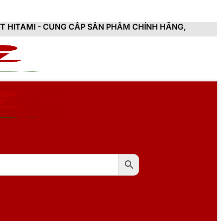
G CẤP SẢN PHẨM CHÍNH HÃNG, MỚI 100%, ĐẦY ĐỦ CHỨ