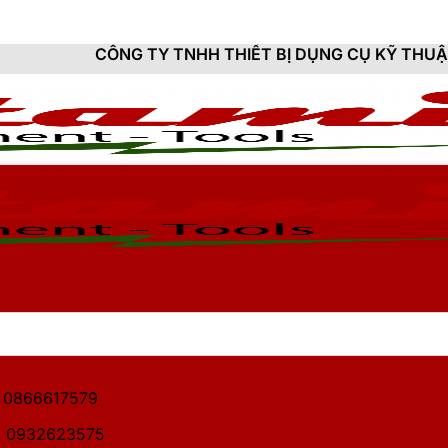
G TY TNHH THIẾT BỊ DỤNG CỤ KỸ THUẬT HITAMI - CUN
1: 0866617579
2: 0932623575