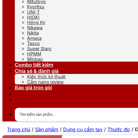
Mitutoyo
Kyoritsu
UNI-T
HIOKI
Hồng Ký
Nikawa
Nikita
Ameca
Tasco
Super Stars
HPMM
Minbao
Combo tiết kiệm
Chia sẻ & đánh giá
Kiến thức kỹ thuật
Cẩm nang review
Báo giá trọn gói
Trang chủ
/
Sản phẩm
/
Dụng cụ cầm tay
/
Thước đo
/
Đ