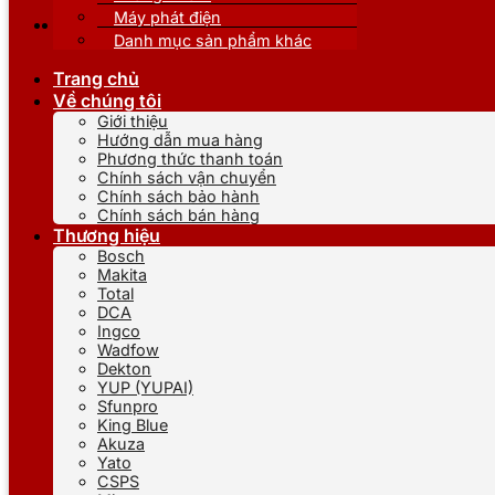
Máy phát điện
Danh mục sản phẩm khác
Trang chủ
Về chúng tôi
Giới thiệu
Hướng dẫn mua hàng
Phương thức thanh toán
Chính sách vận chuyển
Chính sách bảo hành
Chính sách bán hàng
Thương hiệu
Bosch
Makita
Total
DCA
Ingco
Wadfow
Dekton
YUP (YUPAI)
Sfunpro
King Blue
Akuza
Yato
CSPS