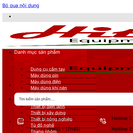
Bỏ qua nội dung
C
Danh mục sản phẩm
Dụng cụ cầm tay
Máy dùng pin
Máy dùng điện
Máy dùng khí nén
Thiết bị đo kiểm
Thiết bị nâng đỡ
Thiết bị điện lạnh
Thiết bị xây dựng
Văn phòng làm việc:
Hotline 
Thiết bị nông nghiệp
Tủ đồ nghề
T2 - T7 (8h00 - 17h45)
Hotline 
Thang nhôm