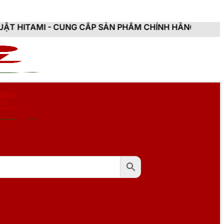
CUNG CẤP SẢN PHẨM CHÍNH HÃNG, MỚI 100%, ĐẦY ĐỦ C