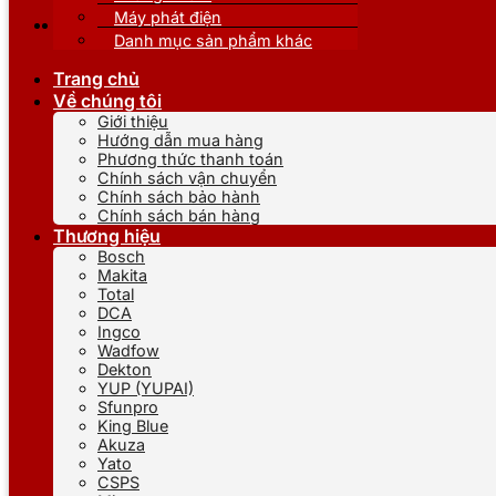
Máy phát điện
Danh mục sản phẩm khác
Trang chủ
Về chúng tôi
Giới thiệu
Hướng dẫn mua hàng
Phương thức thanh toán
Chính sách vận chuyển
Chính sách bảo hành
Chính sách bán hàng
Thương hiệu
Bosch
Makita
Total
DCA
Ingco
Wadfow
Dekton
YUP (YUPAI)
Sfunpro
King Blue
Akuza
Yato
CSPS