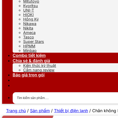
Mitutoyo
Kyoritsu
UNI-T
HIOKI
Hồng Ký
Nikawa
Nikita
Ameca
Tasco
Super Stars
HPMM
Minbao
Combo tiết kiệm
Chia sẻ & đánh giá
Kiến thức kỹ thuật
Cẩm nang review
Báo giá trọn gói
Trang chủ
/
Sản phẩm
/
Thiết bị điện lạnh
/
Chân không 