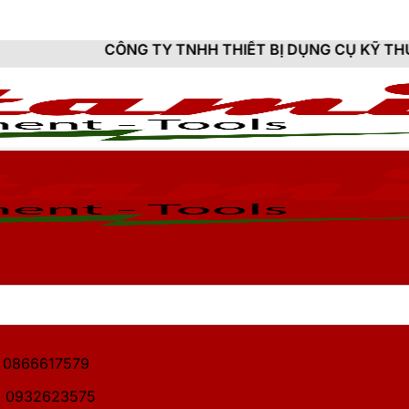
ÔNG TY TNHH THIẾT BỊ DỤNG CỤ KỸ THUẬT HITAMI - 
1: 0866617579
2: 0932623575