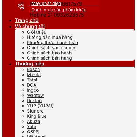
Máy phát điện
Hotline 1: 0866617579
Danh mục sản phẩm khác
Hotline 2: 0932623575
Trang chủ
Về chúng tôi
Giới thiệu
Hướng dẫn mua hàng
Phương thức thanh toán
Chính sách vận chuyển
Chính sách bảo hành
Chính sách bán hàng
Thương hiệu
Bosch
Makita
Total
DCA
Ingco
Wadfow
Dekton
YUP (YUPAI)
Sfunpro
King Blue
Akuza
Yato
CSPS
Mitutoyo