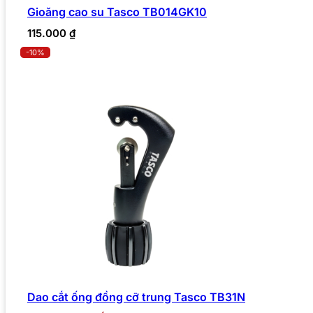
Gioăng cao su Tasco TB014GK10
115.000
₫
-10%
Dao cắt ống đồng cỡ trung Tasco TB31N