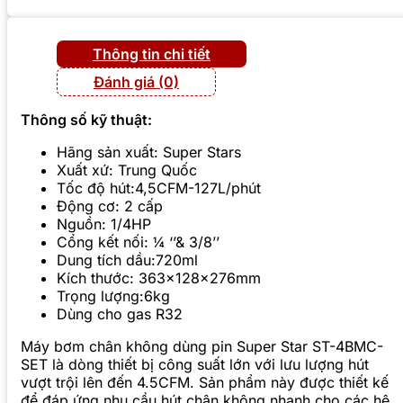
Thông tin chi tiết
Đánh giá (0)
Thông số kỹ thuật:
Hãng sản xuất: Super Stars
Xuất xứ: Trung Quốc
Tốc độ hút:4,5CFM-127L/phút
Động cơ: 2 cấp
Nguồn: 1/4HP
Cổng kết nối: ¼ ‘’& 3/8’’
Dung tích dầu:720ml
Kích thước: 363x128x276mm
Trọng lượng:6kg
Dùng cho gas R32
Máy bơm chân không dùng pin Super Star ST-4BMC-
SET là dòng thiết bị công suất lớn với lưu lượng hút
vượt trội lên đến 4.5CFM. Sản phẩm này được thiết kế
để đáp ứng nhu cầu hút chân không nhanh cho các hệ