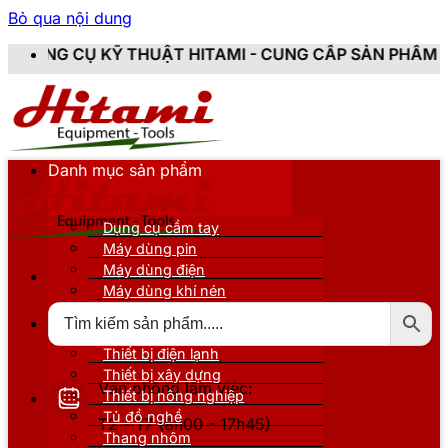
Bỏ qua nội dung
HUẬT HITAMI - CUNG CẤP SẢN PHẨM CHÍNH HÃNG, MỚI 
Danh mục sản phẩm
Dụng cụ cầm tay
Máy dùng pin
Máy dùng điện
Máy dùng khí nén
Thiết bị đo kiểm
Thiết bị nâng đỡ
Thiết bị điện lạnh
Thiết bị xây dựng
Văn phòng làm việc:
Thiết bị nông nghiệp
Tủ đồ nghề
T2 - T7 (8h00 - 17h45)
Thang nhôm