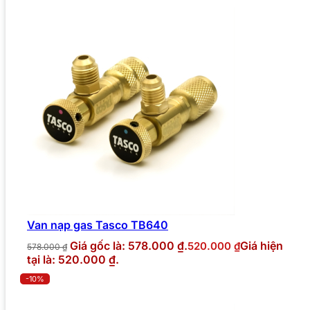
Van nạp gas Tasco TB640
Giá gốc là: 578.000 ₫.
Giá hiện
520.000
₫
578.000
₫
tại là: 520.000 ₫.
-10%