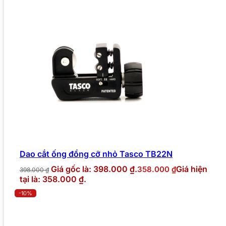
Dao cắt ống đồng cỡ nhỏ Tasco TB22N
Giá gốc là: 398.000 ₫.
Giá hiện
358.000
₫
398.000
₫
tại là: 358.000 ₫.
-10%