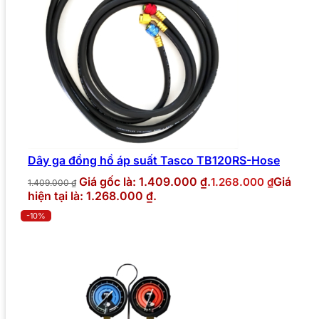
Dây ga đồng hồ áp suất Tasco TB120RS-Hose
Giá gốc là: 1.409.000 ₫.
Giá
1.268.000
₫
1.409.000
₫
hiện tại là: 1.268.000 ₫.
-10%