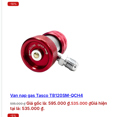
-10%
Van nạp gas Tasco TB120SM-QCH4
Giá gốc là: 595.000 ₫.
Giá hiện
535.000
₫
595.000
₫
tại là: 535.000 ₫.
-5%