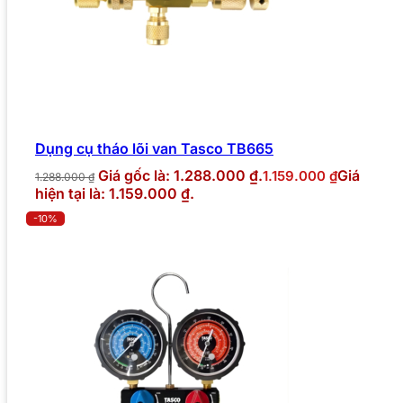
Dụng cụ tháo lõi van Tasco TB665
Giá gốc là: 1.288.000 ₫.
Giá
1.159.000
₫
1.288.000
₫
hiện tại là: 1.159.000 ₫.
-10%