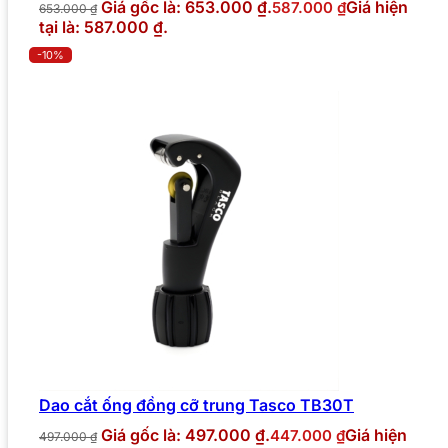
Giá gốc là: 653.000 ₫.
Giá hiện
587.000
₫
653.000
₫
tại là: 587.000 ₫.
-10%
Dao cắt ống đồng cỡ trung Tasco TB30T
Giá gốc là: 497.000 ₫.
Giá hiện
447.000
₫
497.000
₫