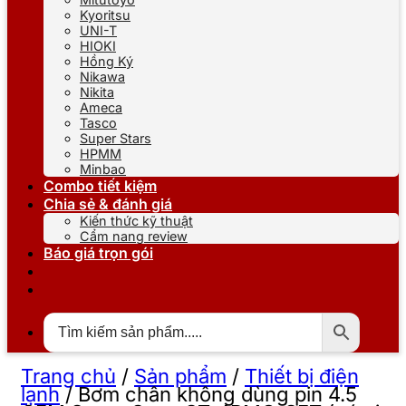
Kyoritsu
UNI-T
HIOKI
Hồng Ký
Nikawa
Nikita
Ameca
Tasco
Super Stars
HPMM
Minbao
Combo tiết kiệm
Chia sẻ & đánh giá
Kiến thức kỹ thuật
Cẩm nang review
Báo giá trọn gói
Trang chủ
/
Sản phẩm
/
Thiết bị điện
lạnh
/
Bơm chân không dùng pin 4.5