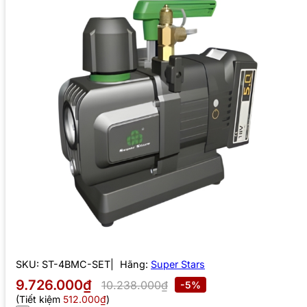
SKU:
ST-4BMC-SET
Hãng:
Super Stars
9.726.000₫
10.238.000₫
-5%
(Tiết kiệm
512.000₫
)