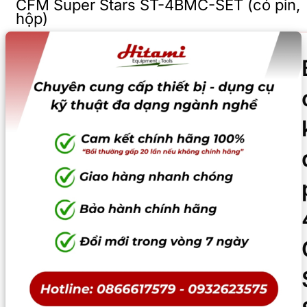
CFM Super Stars ST-4BMC-SET (có pin,
hộp)