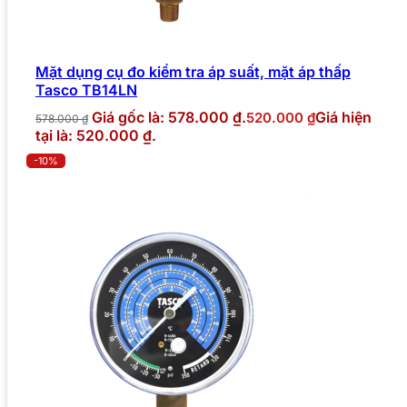
Mặt dụng cụ đo kiểm tra áp suất, mặt áp thấp
Tasco TB14LN
Giá gốc là: 578.000 ₫.
Giá hiện
520.000
₫
578.000
₫
tại là: 520.000 ₫.
-10%