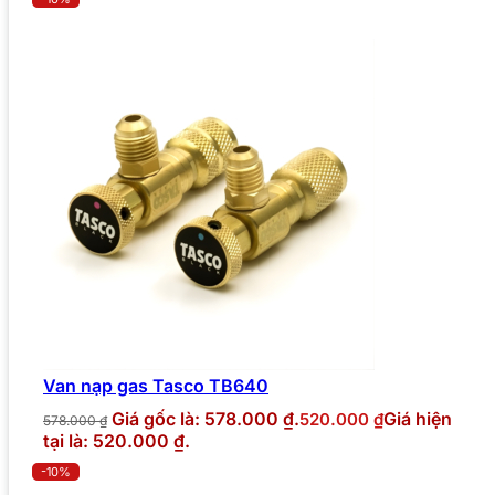
Van nạp gas Tasco TB640
Giá gốc là: 578.000 ₫.
Giá hiện
520.000
₫
578.000
₫
tại là: 520.000 ₫.
-10%