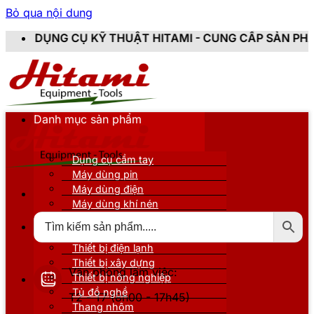
Bỏ qua nội dung
Ụ KỸ THUẬT HITAMI - CUNG CẤP SẢN PHẨM CHÍNH HÃN
Danh mục sản phẩm
Dụng cụ cầm tay
Máy dùng pin
Máy dùng điện
Máy dùng khí nén
Thiết bị đo kiểm
Thiết bị nâng đỡ
Thiết bị điện lạnh
Thiết bị xây dựng
Văn phòng làm việc:
Thiết bị nông nghiệp
Tủ đồ nghề
T2 - T7 (8h00 - 17h45)
Thang nhôm