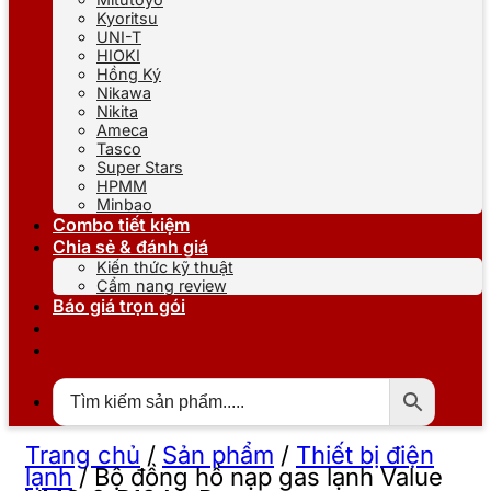
Kyoritsu
UNI-T
HIOKI
Hồng Ký
Nikawa
Nikita
Ameca
Tasco
Super Stars
HPMM
Minbao
Combo tiết kiệm
Chia sẻ & đánh giá
Kiến thức kỹ thuật
Cẩm nang review
Báo giá trọn gói
Trang chủ
/
Sản phẩm
/
Thiết bị điện
lạnh
/
Bộ đồng hồ nạp gas lạnh Value