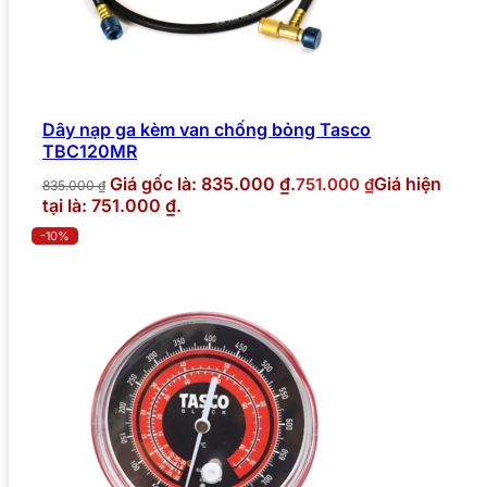
Dây nạp ga kèm van chống bỏng Tasco
TBC120MR
Giá gốc là: 835.000 ₫.
Giá hiện
751.000
₫
835.000
₫
tại là: 751.000 ₫.
-10%