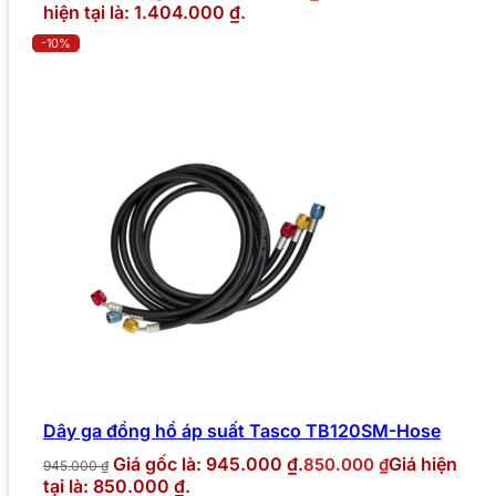
hiện tại là: 1.404.000 ₫.
-10%
Dây ga đồng hồ áp suất Tasco TB120SM-Hose
Giá gốc là: 945.000 ₫.
Giá hiện
850.000
₫
945.000
₫
tại là: 850.000 ₫.