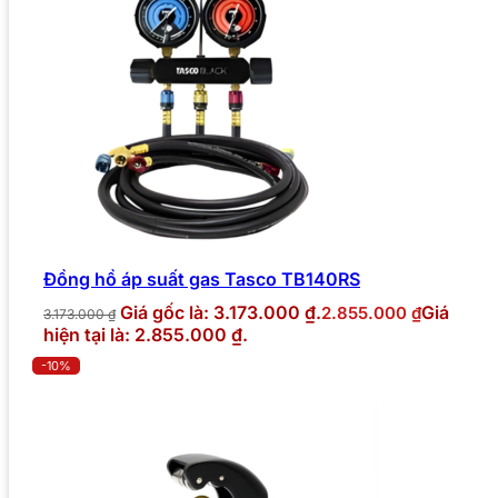
Đồng hồ áp suất gas Tasco TB140RS
Giá gốc là: 3.173.000 ₫.
Giá
2.855.000
₫
3.173.000
₫
hiện tại là: 2.855.000 ₫.
-10%