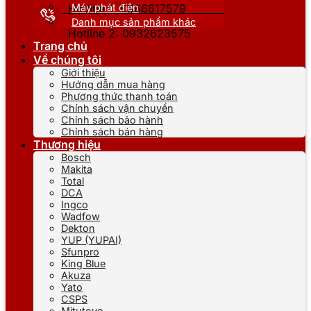
Máy phát điện
Hotline 1: 0866617579
Danh mục sản phẩm khác
Hotline 2: 0932623575
Trang chủ
Về chúng tôi
Giới thiệu
Hướng dẫn mua hàng
Phương thức thanh toán
Chính sách vận chuyển
Chính sách bảo hành
Chính sách bán hàng
Thương hiệu
Bosch
Makita
Total
DCA
Ingco
Wadfow
Dekton
YUP (YUPAI)
Sfunpro
King Blue
Akuza
Yato
CSPS
Mitutoyo