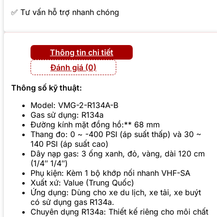
✅ Tư vấn hỗ trợ nhanh chóng
Thông tin chi tiết
Đánh giá (0)
Thông số kỹ thuật:
Model: VMG-2-R134A-B
Gas sử dụng: R134a
Đường kính mặt đồng hồ:** 68 mm
Thang đo: 0 ~ -400 PSI (áp suất thấp) và 30 ~
140 PSI (áp suất cao)
Dây nạp gas: 3 ống xanh, đỏ, vàng, dài 120 cm
(1/4″ 1/4″)
Phụ kiện: Kèm 1 bộ khớp nối nhanh VHF-SA
Xuất xứ: Value (Trung Quốc)
Ứng dụng: Dùng cho xe du lịch, xe tải, xe buýt
có sử dụng gas R134a.
Chuyên dụng R134a: Thiết kế riêng cho môi chất