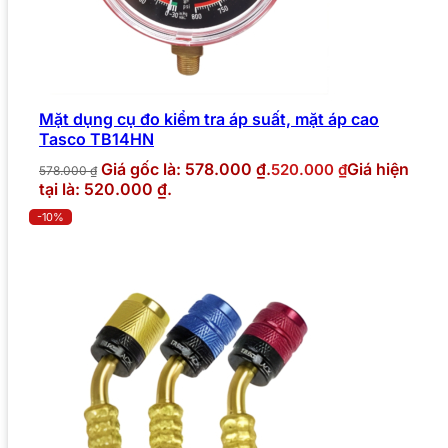
Mặt dụng cụ đo kiểm tra áp suất, mặt áp cao
Tasco TB14HN
Giá gốc là: 578.000 ₫.
Giá hiện
520.000
₫
578.000
₫
tại là: 520.000 ₫.
-10%