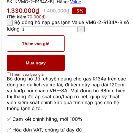
SKU:
VMG-2-R134A-B
Hãng:
Value
1.330.000₫
1.400.000₫
-5%
(Tiết kiệm
70.000₫
)
Bộ đồng hồ nạp gas lạnh Value VMG-2-R134A-B số
lượng
Thêm vào giỏ
Mua ngay
Thêm vào báo giá
Bộ đồng hồ đôi chuyên dụng cho gas R134a trên các
dòng xe du lịch và xe tải, đi kèm dây nạp dài 120cm
và khớp nối nhanh VHF-SA. Mặt đồng hồ 68mm hiển
thị thang đo áp suất cao/thấp rõ nét, giúp kỹ thuật
viên kiểm soát chính xác quá trình nạp gas cho hệ
thống lạnh ô tô.
✅ Cam kết chính hãng, mới 100%
✅ Hóa đơn VAT, chứng từ đầy đủ