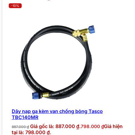
-10%
Dây nạp ga kèm van chống bỏng Tasco
TBC140MR
Giá gốc là: 887.000 ₫.
Giá hiện
798.000
₫
887.000
₫
tại là: 798.000 ₫.