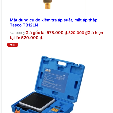
Mặt dụng cụ đo kiểm tra áp suất, mặt áp thấp
Tasco TB12LN
Giá gốc là: 578.000 ₫.
Giá hiện
520.000
₫
578.000
₫
tại là: 520.000 ₫.
-5%