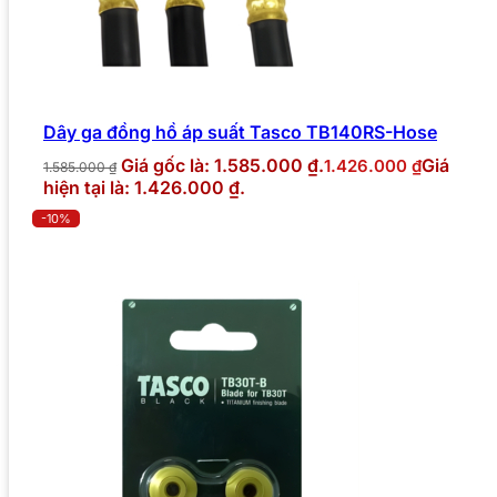
Dây ga đồng hồ áp suất Tasco TB140RS-Hose
Giá gốc là: 1.585.000 ₫.
Giá
1.426.000
₫
1.585.000
₫
hiện tại là: 1.426.000 ₫.
-10%