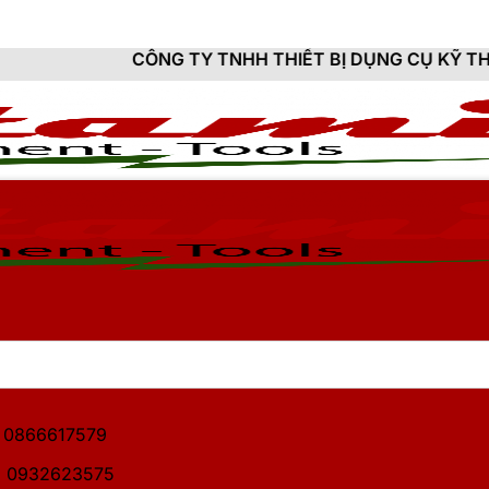
ÔNG TY TNHH THIẾT BỊ DỤNG CỤ KỸ THUẬT HITAMI - 
1: 0866617579
2: 0932623575