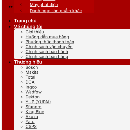
Máy phát điện
Danh mục sản phẩm khác
Trang chủ
Về chúng tôi
Giới thiệu
Hướng dẫn mua hàng
Phương thức thanh toán
Chính sách vận chuyển
Chính sách bảo hành
Chính sách bán hàng
Thương hiệu
Bosch
Makita
Total
DCA
Ingco
Wadfow
Dekton
YUP (YUPAI)
Sfunpro
King Blue
Akuza
Yato
CSPS