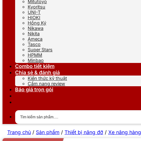
Mitutoyo
Kyoritsu
UNI-T
HIOKI
Hồng Ký
Nikawa
Nikita
Ameca
Tasco
Super Stars
HPMM
Minbao
Combo tiết kiệm
Chia sẻ & đánh giá
Kiến thức kỹ thuật
Cẩm nang review
Báo giá trọn gói
Trang chủ
/
Sản phẩm
/
Thiết bị nâng đỡ
/
Xe nâng hàng