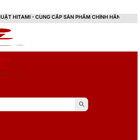
CUNG CẤP SẢN PHẨM CHÍNH HÃNG, MỚI 100%, ĐẦY ĐỦ 