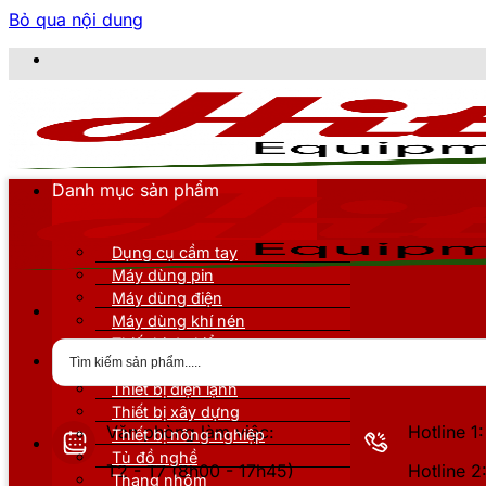
Bỏ qua nội dung
C
Danh mục sản phẩm
Dụng cụ cầm tay
Máy dùng pin
Máy dùng điện
Máy dùng khí nén
Thiết bị đo kiểm
Thiết bị nâng đỡ
Thiết bị điện lạnh
Thiết bị xây dựng
Văn phòng làm việc:
Hotline 
Thiết bị nông nghiệp
Tủ đồ nghề
T2 - T7 (8h00 - 17h45)
Hotline 
Thang nhôm