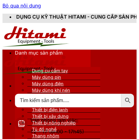
Bỏ qua nội dung
Ụ KỸ THUẬT HITAMI - CUNG CẤP SẢN PHẨM CHÍNH HÃN
Danh mục sản phẩm
Dụng cụ cầm tay
Máy dùng pin
Máy dùng điện
Máy dùng khí nén
Thiết bị đo kiểm
Thiết bị nâng đỡ
Thiết bị điện lạnh
Thiết bị xây dựng
Văn phòng làm việc:
Thiết bị nông nghiệp
Tủ đồ nghề
T2 - T7 (8h00 - 17h45)
Thang nhôm