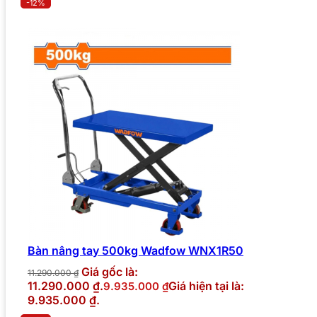
-12%
Bàn nâng tay 500kg Wadfow WNX1R50
Giá gốc là:
11.290.000
₫
11.290.000 ₫.
Giá hiện tại là:
9.935.000
₫
9.935.000 ₫.