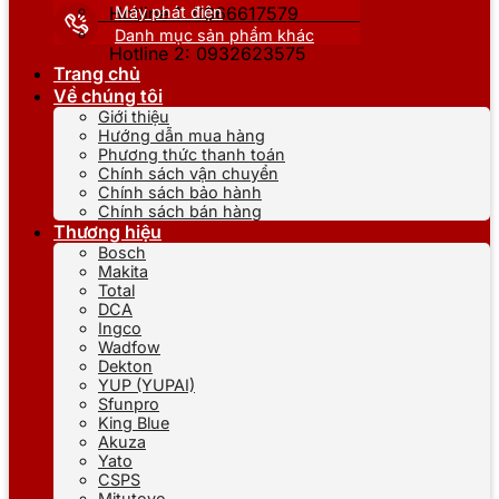
Máy phát điện
Hotline 1: 0866617579
Danh mục sản phẩm khác
Hotline 2: 0932623575
Trang chủ
Về chúng tôi
Giới thiệu
Hướng dẫn mua hàng
Phương thức thanh toán
Chính sách vận chuyển
Chính sách bảo hành
Chính sách bán hàng
Thương hiệu
Bosch
Makita
Total
DCA
Ingco
Wadfow
Dekton
YUP (YUPAI)
Sfunpro
King Blue
Akuza
Yato
CSPS
Mitutoyo