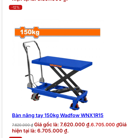
-12%
Bàn nâng tay 150kg Wadfow WNX1R15
Giá gốc là: 7.620.000 ₫.
Giá
6.705.000
₫
7.620.000
₫
hiện tại là: 6.705.000 ₫.