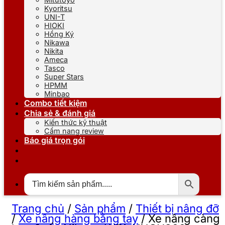
Kyoritsu
UNI-T
HIOKI
Hồng Ký
Nikawa
Nikita
Ameca
Tasco
Super Stars
HPMM
Minbao
Combo tiết kiệm
Chia sẻ & đánh giá
Kiến thức kỹ thuật
Cẩm nang review
Báo giá trọn gói
Trang chủ
/
Sản phẩm
/
Thiết bị nâng đỡ
/
Xe nâng hàng bằng tay
/
Xe nâng càng