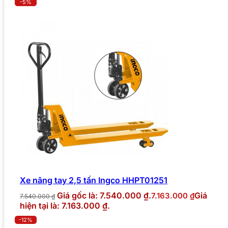
-5%
Xe nâng tay 2,5 tấn Ingco HHPT01251
Giá gốc là: 7.540.000 ₫.
Giá
7.163.000
₫
7.540.000
₫
hiện tại là: 7.163.000 ₫.
-12%