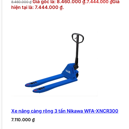
Giá gốc là: 8.460.000 ₫.
Giá
7.444.000
₫
8.460.000
₫
hiện tại là: 7.444.000 ₫.
Xe nâng càng rộng 3 tấn Nikawa WFA-XNCR300
7.110.000
₫