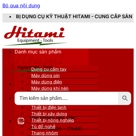
Bỏ qua nội dung
CỤ KỸ THUẬT HITAMI - CUNG CẤP SẢN PHẨM CHÍNH HÃN
Danh mục sản phẩm
Dụng cụ cầm tay
Máy dùng pin
Máy dùng điện
Máy dùng khí nén
Thiết bị đo kiểm
Thiết bị nâng đỡ
Thiết bị điện lạnh
Thiết bị xây dựng
Văn phòng làm việc:
Thiết bị nông nghiệp
Tủ đồ nghề
T2 - T7 (8h00 - 17h45)
Thang nhôm