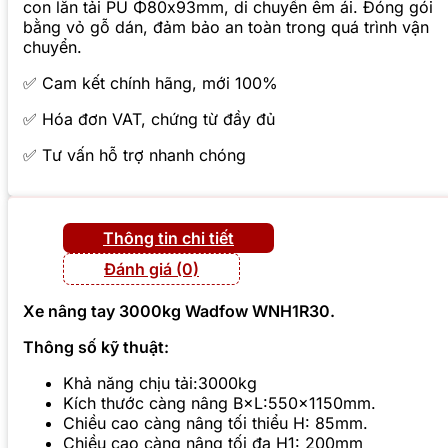
con lăn tải PU Φ80x93mm, di chuyển êm ái. Đóng gói
bằng vỏ gỗ dán, đảm bảo an toàn trong quá trình vận
chuyển.
✅ Cam kết chính hãng, mới 100%
✅ Hóa đơn VAT, chứng từ đầy đủ
✅ Tư vấn hỗ trợ nhanh chóng
Thông tin chi tiết
Đánh giá (0)
Xe nâng tay 3000kg Wadfow WNH1R30.
Thông số kỹ thuật:
Khả năng chịu tải:3000kg
Kích thước càng nâng B×L:550×1150mm.
Chiều cao càng nâng tối thiểu H: 85mm.
Chiều cao càng nâng tối đa H1: 200mm