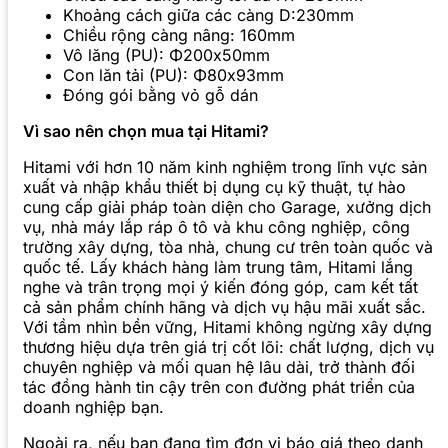
Khoảng cách giữa các càng D:230mm
Chiều rộng càng nâng: 160mm
Vô lăng (PU): Φ200x50mm
Con lăn tải (PU): Φ80x93mm
Đóng gói bằng vỏ gỗ dán
Vì sao nên chọn mua tại Hitami?
Hitami với hơn 10 năm kinh nghiệm trong lĩnh vực sản
xuất và nhập khẩu thiết bị dụng cụ kỹ thuật, tự hào
cung cấp giải pháp toàn diện cho Garage, xưởng dịch
vụ, nhà máy lắp ráp ô tô và khu công nghiệp, công
trường xây dựng, tòa nhà, chung cư trên toàn quốc và
quốc tế. Lấy khách hàng làm trung tâm, Hitami lắng
nghe và trân trọng mọi ý kiến đóng góp, cam kết tất
cả sản phẩm chính hãng và dịch vụ hậu mãi xuất sắc.
Với tầm nhìn bền vững, Hitami không ngừng xây dựng
thương hiệu dựa trên giá trị cốt lõi: chất lượng, dịch vụ
chuyên nghiệp và mối quan hệ lâu dài, trở thành đối
tác đồng hành tin cậy trên con đường phát triển của
doanh nghiệp bạn.
Ngoài ra, nếu bạn đang tìm đơn vị báo giá theo danh