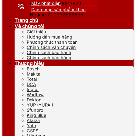
Máy phát điện
Hotline 1: 0866617579
Danh mục sản phẩm khác
Hotline 2: 0932623575
Trang chủ
Về chúng tôi
Giới thiệu
Hướng dẫn mua hàng
Phương thức thanh toán
Chính sách vận chuyển
Chính sách bảo hành
Chính sách bán hàng
Thương hiệu
Bosch
Makita
Total
DCA
Ingco
Wadfow
Dekton
YUP (YUPAI)
Sfunpro
King Blue
Akuza
Yato
CSPS
Mitutoyo