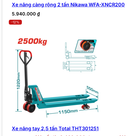
Xe nâng càng rộng 2 tấn Nikawa WFA-XNCR200
5.940.000
₫
-12%
Xe nâng tay 2,5 tấn Total THT301251