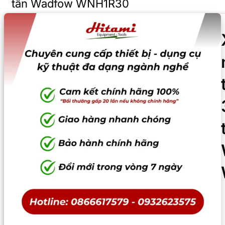
tấn Wadfow WNH1R30