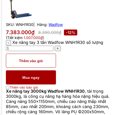
SKU:
WNH1R30
Hãng:
Wadfow
7.383.000₫
8.390.000₫
-12%
(Tiết kiệm
1.007.000₫
)
Xe nâng tay 3 tấn Wadfow WNH1R30 số lượng
Thêm vào giỏ
Mua ngay
Thêm vào báo giá
Xe nâng tay 3000kg Wadfow WNH1R30
, tải trọng
3000kg, là công cụ nâng hạ hàng hóa nặng hiệu quả.
Càng nâng 550x1150mm, chiều cao nâng thấp nhất
85mm, cao nhất 200mm, khoảng cách càng 230mm,
chiều rộng càng 160mm. Vô lăng PU Φ200x50mm,