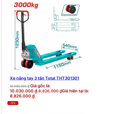
Xe nâng tay 3 tấn Total THT301301
Giá gốc là:
10.030.000
₫
10.030.000 ₫.
Giá hiện tại là:
8.826.000
₫
8.826.000 ₫.
-5%