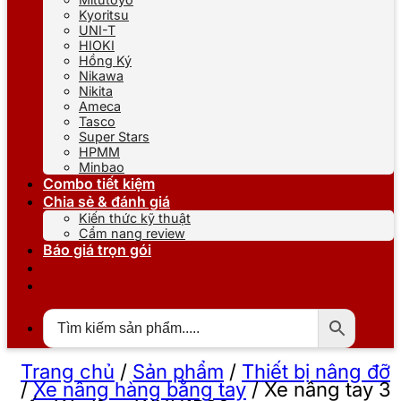
Kyoritsu
UNI-T
HIOKI
Hồng Ký
Nikawa
Nikita
Ameca
Tasco
Super Stars
HPMM
Minbao
Combo tiết kiệm
Chia sẻ & đánh giá
Kiến thức kỹ thuật
Cẩm nang review
Báo giá trọn gói
Trang chủ
/
Sản phẩm
/
Thiết bị nâng đỡ
/
Xe nâng hàng bằng tay
/
Xe nâng tay 3