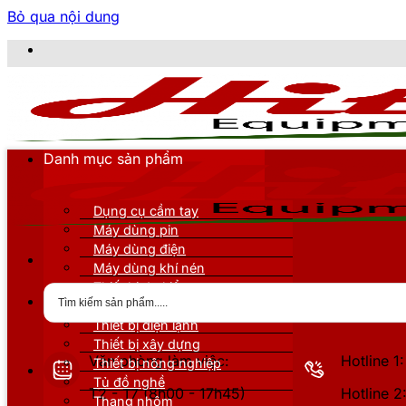
Bỏ qua nội dung
CÔNG TY T
Danh mục sản phẩm
Dụng cụ cầm tay
Máy dùng pin
Máy dùng điện
Máy dùng khí nén
Thiết bị đo kiểm
Thiết bị nâng đỡ
Thiết bị điện lạnh
Thiết bị xây dựng
Văn phòng làm việc:
Hotline 
Thiết bị nông nghiệp
Tủ đồ nghề
T2 - T7 (8h00 - 17h45)
Hotline 
Thang nhôm