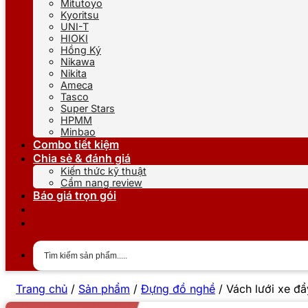
Mitutoyo
Kyoritsu
UNI-T
HIOKI
Hồng Ký
Nikawa
Nikita
Ameca
Tasco
Super Stars
HPMM
Minbao
Combo tiết kiệm
Chia sẻ & đánh giá
Kiến thức kỹ thuật
Cẩm nang review
Báo giá trọn gói
Trang chủ
/
Sản phẩm
/
Đựng đồ nghề
/
Vách lưới xe 