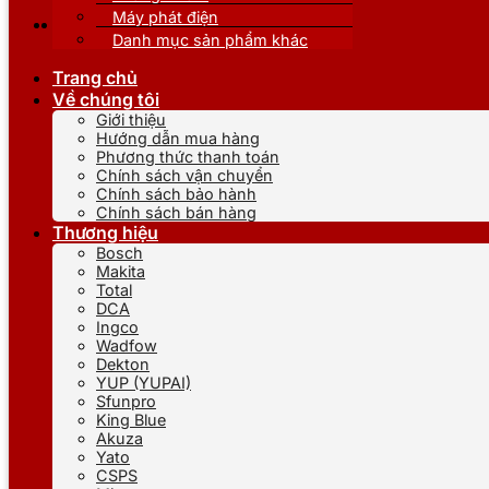
Máy phát điện
Danh mục sản phẩm khác
Trang chủ
Về chúng tôi
Giới thiệu
Hướng dẫn mua hàng
Phương thức thanh toán
Chính sách vận chuyển
Chính sách bảo hành
Chính sách bán hàng
Thương hiệu
Bosch
Makita
Total
DCA
Ingco
Wadfow
Dekton
YUP (YUPAI)
Sfunpro
King Blue
Akuza
Yato
CSPS