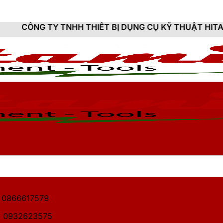
NHH THIẾT BỊ DỤNG CỤ KỸ THUẬT HITAMI - CUNG CẤP
1: 0866617579
2: 0932623575