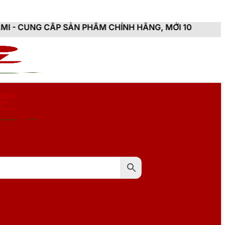
 SẢN PHẨM CHÍNH HÃNG, MỚI 100%, ĐẦY ĐỦ CHỨNG TỪ