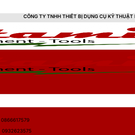
TY TNHH THIẾT BỊ DỤNG CỤ KỸ THUẬT HITAMI - CUNG 
1: 0866617579
2: 0932623575