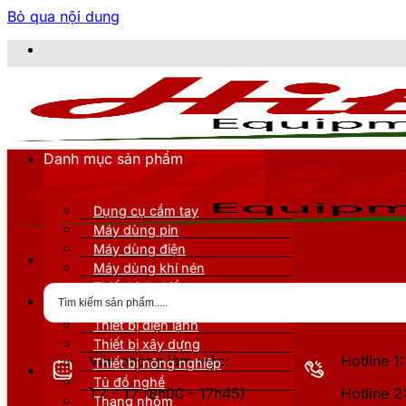
Bỏ qua nội dung
CÔNG 
Danh mục sản phẩm
Dụng cụ cầm tay
Máy dùng pin
Máy dùng điện
Máy dùng khí nén
Thiết bị đo kiểm
Thiết bị nâng đỡ
Thiết bị điện lạnh
Thiết bị xây dựng
Văn phòng làm việc:
Hotline 
Thiết bị nông nghiệp
Tủ đồ nghề
T2 - T7 (8h00 - 17h45)
Hotline 
Thang nhôm