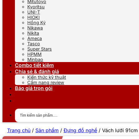
Mitutoyo
Kyoritsu
UNI-T
HIOKI
Hồng Ký
Nikawa
Nikita
Ameca
Tasco
Super Stars
HPMM
Minbao
Combo tiết kiệm
Chia sẻ & đánh giá
Kiến thức kỹ thuật
Cẩm nang review
Báo giá trọn gói
Trang chủ
/
Sản phẩm
/
Đựng đồ nghề
/
Vách lưới 91c