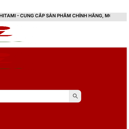
CẤP SẢN PHẨM CHÍNH HÃNG, MỚI 100%, ĐẦY ĐỦ CHỨNG