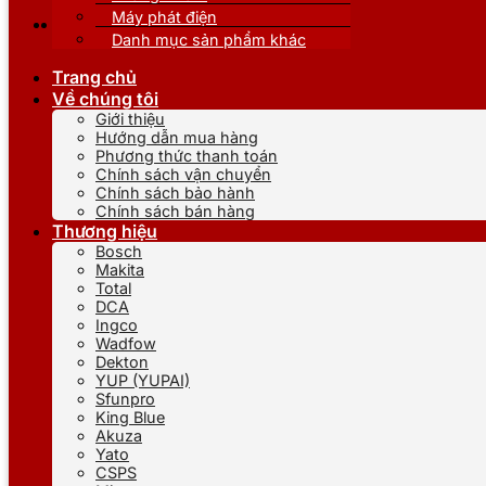
Máy phát điện
Danh mục sản phẩm khác
Trang chủ
Về chúng tôi
Giới thiệu
Hướng dẫn mua hàng
Phương thức thanh toán
Chính sách vận chuyển
Chính sách bảo hành
Chính sách bán hàng
Thương hiệu
Bosch
Makita
Total
DCA
Ingco
Wadfow
Dekton
YUP (YUPAI)
Sfunpro
King Blue
Akuza
Yato
CSPS