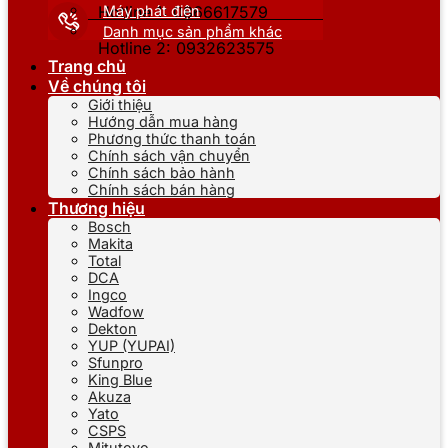
Máy phát điện
Hotline 1: 0866617579
Danh mục sản phẩm khác
Hotline 2: 0932623575
Trang chủ
Về chúng tôi
Giới thiệu
Hướng dẫn mua hàng
Phương thức thanh toán
Chính sách vận chuyển
Chính sách bảo hành
Chính sách bán hàng
Thương hiệu
Bosch
Makita
Total
DCA
Ingco
Wadfow
Dekton
YUP (YUPAI)
Sfunpro
King Blue
Akuza
Yato
CSPS
Mitutoyo