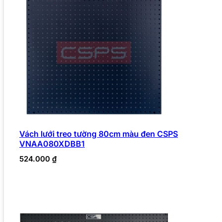
Vách lưới treo tường 80cm màu đen CSPS
VNAA080XDBB1
524.000
₫