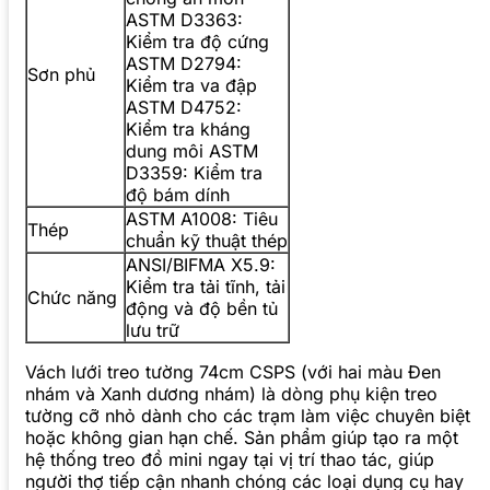
ASTM D3363:
Kiểm tra độ cứng
ASTM D2794:
Sơn phủ
Kiểm tra va đập
ASTM D4752:
Kiểm tra kháng
dung môi ASTM
D3359: Kiểm tra
độ bám dính
ASTM A1008: Tiêu
Thép
chuẩn kỹ thuật thép
ANSI/BIFMA X5.9:
Kiểm tra tải tĩnh, tải
Chức năng
động và độ bền tủ
lưu trữ
Vách lưới treo tường 74cm CSPS (với hai màu Đen
nhám và Xanh dương nhám) là dòng phụ kiện treo
tường cỡ nhỏ dành cho các trạm làm việc chuyên biệt
hoặc không gian hạn chế. Sản phẩm giúp tạo ra một
hệ thống treo đồ mini ngay tại vị trí thao tác, giúp
người thợ tiếp cận nhanh chóng các loại dụng cụ hay