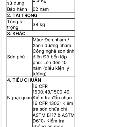
sử dụng
Bảo hành
02 năm
2. TẢI TRỌNG
Tổng tải
38 kg
trọng
3. KHÁC
Màu: Đen nhám /
Xanh dương nhám
Công nghệ sơn tĩnh
Sơn phủ
điện Độ bền lớp
phủ: Lên đến 10
năm (điều kiện lý
tưởng)
4. TIÊU CHUẨN
16 CFR
1500.48/1500.49:
Ngoại quan
Kiểm tra đầu nhọn
16 CFR 1303: Kiểm
tra sơn chứa chì
ASTM B117 & ASTM
D610: Kiểm tra
chống ăn mòn