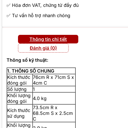
✅ Hóa đơn VAT, chứng từ đầy đủ
✅ Tư vấn hỗ trợ nhanh chóng
Thông tin chi tiết
Đánh giá (0)
Thông số kỹ thuật:
1. THÔNG SỐ CHUNG
Kích thước
76cm R x 71cm S x
đóng gói
4cm C
Số lượng
1
Khối lượng
4.0 kg
đóng gói
73.5cm R x
Kích thước
68.5cm S x 2.5cm
sử dụng
C
Khối lượng
2.9 kg