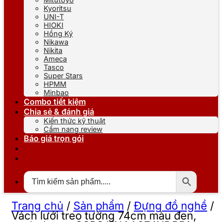
Kyoritsu
UNI-T
HIOKI
Hồng Ký
Nikawa
Nikita
Ameca
Tasco
Super Stars
HPMM
Minbao
Combo tiết kiệm
Chia sẻ & đánh giá
Kiến thức kỹ thuật
Cẩm nang review
Báo giá trọn gói
Trang chủ
/
Sản phẩm
/
Đựng đồ nghề
/
Vách lưới treo tường 74cm màu đen,