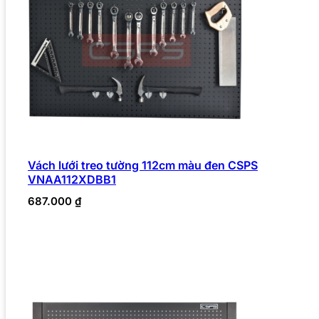
Vách lưới treo tường 112cm màu đen CSPS
VNAA112XDBB1
687.000
₫