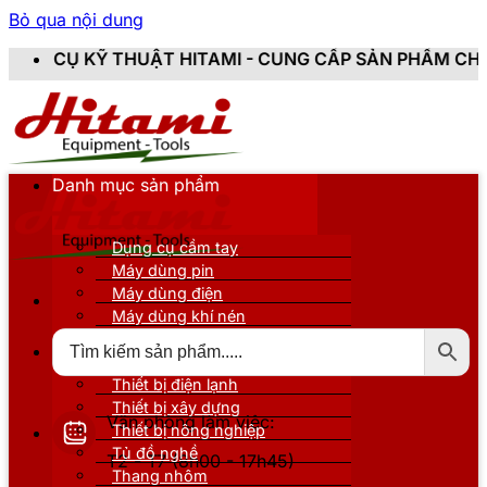
Bỏ qua nội dung
 HITAMI - CUNG CẤP SẢN PHẨM CHÍNH HÃNG, MỚI 100
Danh mục sản phẩm
Dụng cụ cầm tay
Máy dùng pin
Máy dùng điện
Máy dùng khí nén
Thiết bị đo kiểm
Thiết bị nâng đỡ
Thiết bị điện lạnh
Thiết bị xây dựng
Văn phòng làm việc:
Thiết bị nông nghiệp
Tủ đồ nghề
T2 - T7 (8h00 - 17h45)
Thang nhôm