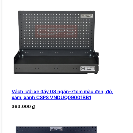
Vách lưới xe đẩy 03 ngăn-71cm màu đen, đỏ,
xám, xanh CSPS VNDUQ09001BB1
363.000
₫