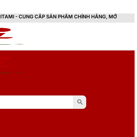
CẤP SẢN PHẨM CHÍNH HÃNG, MỚI 100%, ĐẦY ĐỦ CHỨNG 