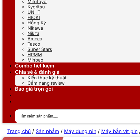
Mitutoyo
Kyoritsu
UNI-T
HIOKI
Hồng Ký
Nikawa
Nikita
Ameca
Tasco
Super Stars
HPMM
Minbao
Combo tiết kiệm
Chia sẻ & đánh giá
Kiến thức kỹ thuật
Cẩm nang review
Báo giá trọn gói
Trang chủ
/
Sản phẩm
/
Máy dùng pin
/
Máy bắn vít pin