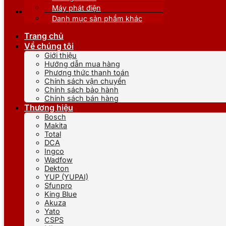
Máy phát điện
Danh mục sản phẩm khác
Trang chủ
Về chúng tôi
Giới thiệu
Hướng dẫn mua hàng
Phương thức thanh toán
Chính sách vận chuyển
Chính sách bảo hành
Chính sách bán hàng
Thương hiệu
Bosch
Makita
Total
DCA
Ingco
Wadfow
Dekton
YUP (YUPAI)
Sfunpro
King Blue
Akuza
Yato
CSPS