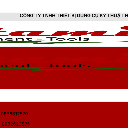
Y TNHH THIẾT BỊ DỤNG CỤ KỸ THUẬT HITAMI - CUNG 
1: 0866617579
2: 0932623575