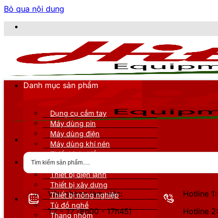
Bỏ qua nội dung
CÔNG T
Danh mục sản phẩm
Dụng cụ cầm tay
Máy dùng pin
Máy dùng điện
Máy dùng khí nén
Thiết bị đo kiểm
Thiết bị nâng đỡ
Thiết bị điện lạnh
Thiết bị xây dựng
Văn phòng làm việc:
Hotline 
Thiết bị nông nghiệp
Tủ đồ nghề
T2 - T7 (8h00 - 17h45)
Hotline 
Thang nhôm