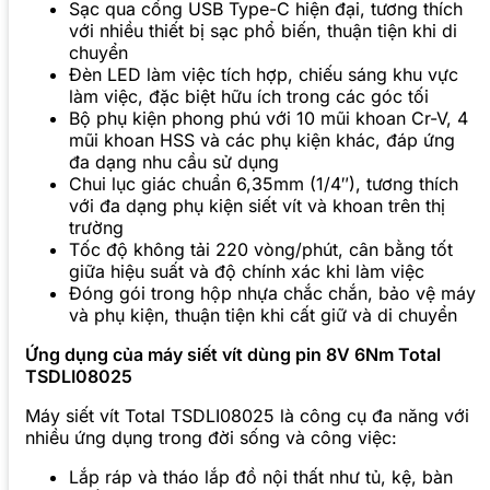
Sạc qua cổng USB Type-C hiện đại, tương thích
với nhiều thiết bị sạc phổ biến, thuận tiện khi di
chuyển
Đèn LED làm việc tích hợp, chiếu sáng khu vực
làm việc, đặc biệt hữu ích trong các góc tối
Bộ phụ kiện phong phú với 10 mũi khoan Cr-V, 4
mũi khoan HSS và các phụ kiện khác, đáp ứng
đa dạng nhu cầu sử dụng
Chui lục giác chuẩn 6,35mm (1/4″), tương thích
với đa dạng phụ kiện siết vít và khoan trên thị
trường
Tốc độ không tải 220 vòng/phút, cân bằng tốt
giữa hiệu suất và độ chính xác khi làm việc
Đóng gói trong hộp nhựa chắc chắn, bảo vệ máy
và phụ kiện, thuận tiện khi cất giữ và di chuyển
Ứng dụng của máy siết vít dùng pin 8V 6Nm Total
TSDLI08025
Máy siết vít Total TSDLI08025 là công cụ đa năng với
nhiều ứng dụng trong đời sống và công việc:
Lắp ráp và tháo lắp đồ nội thất như tủ, kệ, bàn