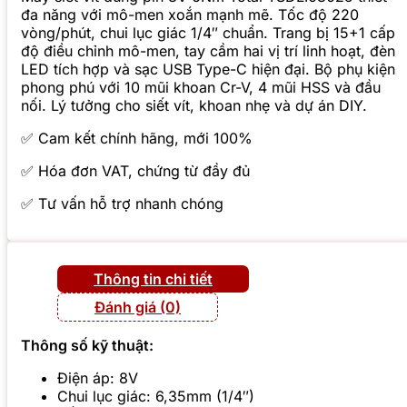
đa năng với mô-men xoắn mạnh mẽ. Tốc độ 220
vòng/phút, chui lục giác 1/4″ chuẩn. Trang bị 15+1 cấp
độ điều chỉnh mô-men, tay cầm hai vị trí linh hoạt, đèn
LED tích hợp và sạc USB Type-C hiện đại. Bộ phụ kiện
phong phú với 10 mũi khoan Cr-V, 4 mũi HSS và đầu
nối. Lý tưởng cho siết vít, khoan nhẹ và dự án DIY.
✅ Cam kết chính hãng, mới 100%
✅ Hóa đơn VAT, chứng từ đầy đủ
✅ Tư vấn hỗ trợ nhanh chóng
Thông tin chi tiết
Đánh giá (0)
Thông số kỹ thuật:
Điện áp: 8V
Chui lục giác: 6,35mm (1/4″)