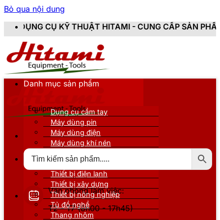
Bỏ qua nội dung
T HITAMI - CUNG CẤP SẢN PHẨM CHÍNH HÃNG, MỚI 10
Danh mục sản phẩm
Dụng cụ cầm tay
Máy dùng pin
Máy dùng điện
Máy dùng khí nén
Thiết bị đo kiểm
Thiết bị nâng đỡ
Thiết bị điện lạnh
Thiết bị xây dựng
Văn phòng làm việc:
Thiết bị nông nghiệp
Tủ đồ nghề
T2 - T7 (8h00 - 17h45)
Thang nhôm