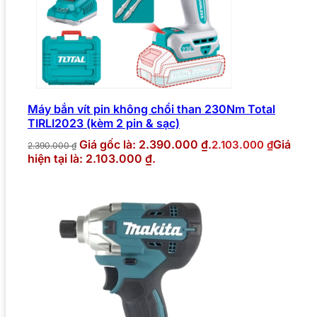
Máy bắn vít pin không chổi than 230Nm Total
TIRLI2023 (kèm 2 pin & sạc)
Giá gốc là: 2.390.000 ₫.
Giá
2.103.000
₫
2.390.000
₫
hiện tại là: 2.103.000 ₫.