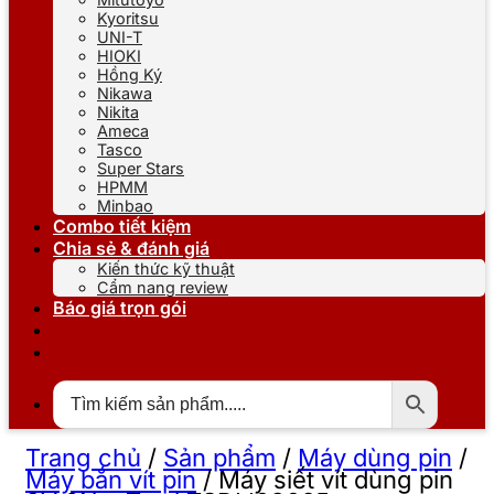
Kyoritsu
UNI-T
HIOKI
Hồng Ký
Nikawa
Nikita
Ameca
Tasco
Super Stars
HPMM
Minbao
Combo tiết kiệm
Chia sẻ & đánh giá
Kiến thức kỹ thuật
Cẩm nang review
Báo giá trọn gói
Trang chủ
/
Sản phẩm
/
Máy dùng pin
/
Máy bắn vít pin
/
Máy siết vít dùng pin