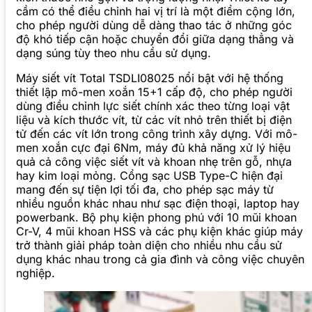
cầm có thể điều chỉnh hai vị trí là một điểm cộng lớn,
cho phép người dùng dễ dàng thao tác ở những góc
độ khó tiếp cận hoặc chuyển đổi giữa dạng thẳng và
dạng súng tùy theo nhu cầu sử dụng.
Máy siết vít Total TSDLI08025 nổi bật với hệ thống
thiết lập mô-men xoắn 15+1 cấp độ, cho phép người
dùng điều chỉnh lực siết chính xác theo từng loại vật
liệu và kích thước vít, từ các vít nhỏ trên thiết bị điện
tử đến các vít lớn trong công trình xây dựng. Với mô-
men xoắn cực đại 6Nm, máy đủ khả năng xử lý hiệu
quả cả công việc siết vít và khoan nhẹ trên gỗ, nhựa
hay kim loại mỏng. Cổng sạc USB Type-C hiện đại
mang đến sự tiện lợi tối đa, cho phép sạc máy từ
nhiều nguồn khác nhau như sạc điện thoại, laptop hay
powerbank. Bộ phụ kiện phong phú với 10 mũi khoan
Cr-V, 4 mũi khoan HSS và các phụ kiện khác giúp máy
trở thành giải pháp toàn diện cho nhiều nhu cầu sử
dụng khác nhau trong cả gia đình và công việc chuyên
nghiệp.