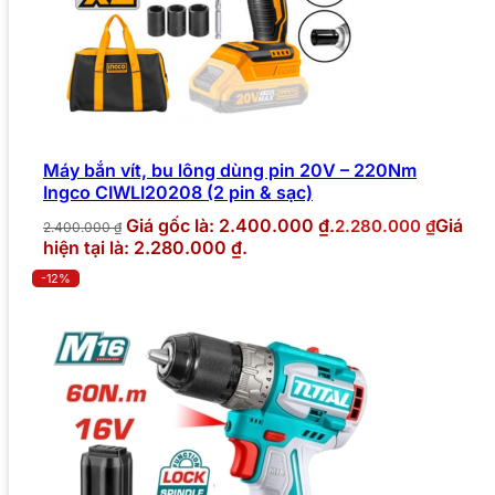
Máy bắn vít, bu lông dùng pin 20V – 220Nm
Ingco CIWLI20208 (2 pin & sạc)
Giá gốc là: 2.400.000 ₫.
Giá
2.280.000
₫
2.400.000
₫
hiện tại là: 2.280.000 ₫.
-12%