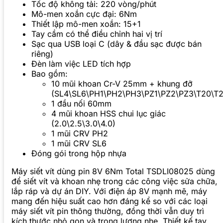
Tốc độ không tải: 220 vòng/phút
Mô-men xoắn cực đại: 6Nm
Thiết lập mô-men xoắn: 15+1
Tay cầm có thể điều chỉnh hai vị trí
Sạc qua USB loại C (dây & đầu sạc được bán
riêng)
Đèn làm việc LED tích hợp
Bao gồm:
10 mũi khoan Cr-V 25mm + khung đỡ
(SL4\SL6\PH1\PH2\PH3\PZ1\PZ2\PZ3\T20\T2
1 đầu nối 60mm
4 mũi khoan HSS chui lục giác
(2.0\2.5\3.0\4.0)
1 mũi CRV PH2
1 mũi CRV SL6
Đóng gói trong hộp nhựa
Máy siết vít dùng pin 8V 6Nm Total TSDLI08025 dùng
để siết vít và khoan nhẹ trong các công việc sửa chữa,
lắp ráp và dự án DIY. Với điện áp 8V mạnh mẽ, máy
mang đến hiệu suất cao hơn đáng kể so với các loại
máy siết vít pin thông thường, đồng thời vẫn duy trì
kích thước nhỏ gọn và trọng lượng nhẹ. Thiết kế tay