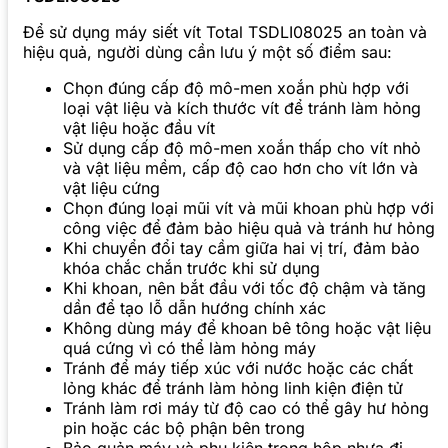
Để sử dụng máy siết vít Total TSDLI08025 an toàn và
hiệu quả, người dùng cần lưu ý một số điểm sau:
Chọn đúng cấp độ mô-men xoắn phù hợp với
loại vật liệu và kích thước vít để tránh làm hỏng
vật liệu hoặc đầu vít
Sử dụng cấp độ mô-men xoắn thấp cho vít nhỏ
và vật liệu mềm, cấp độ cao hơn cho vít lớn và
vật liệu cứng
Chọn đúng loại mũi vít và mũi khoan phù hợp với
công việc để đảm bảo hiệu quả và tránh hư hỏng
Khi chuyển đổi tay cầm giữa hai vị trí, đảm bảo
khóa chắc chắn trước khi sử dụng
Khi khoan, nên bắt đầu với tốc độ chậm và tăng
dần để tạo lỗ dẫn hướng chính xác
Không dùng máy để khoan bê tông hoặc vật liệu
quá cứng vì có thể làm hỏng máy
Tránh để máy tiếp xúc với nước hoặc các chất
lỏng khác để tránh làm hỏng linh kiện điện tử
Tránh làm rơi máy từ độ cao có thể gây hư hỏng
pin hoặc các bộ phận bên trong