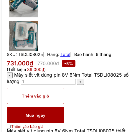
SKU:
TSDLI08025
Hãng:
Total
Bảo hành: 6 tháng
731.000₫
770.000₫
-5%
(Tiết kiệm
39.000₫
)
Máy siết vít dùng pin 8V 6Nm Total TSDLI08025 số
lượng
Thêm vào giỏ
Mua ngay
Thêm vào báo giá
Máy siết vít dùng pin 8V 6Nm Total TSDLI08025 thiết