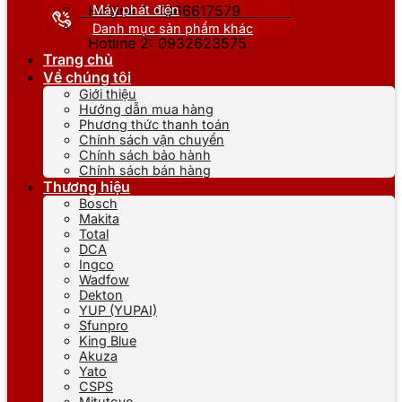
Máy phát điện
Hotline 1: 0866617579
Danh mục sản phẩm khác
Hotline 2: 0932623575
Trang chủ
Về chúng tôi
Giới thiệu
Hướng dẫn mua hàng
Phương thức thanh toán
Chính sách vận chuyển
Chính sách bảo hành
Chính sách bán hàng
Thương hiệu
Bosch
Makita
Total
DCA
Ingco
Wadfow
Dekton
YUP (YUPAI)
Sfunpro
King Blue
Akuza
Yato
CSPS
Mitutoyo