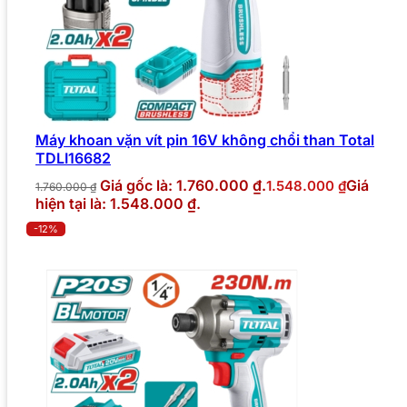
Máy khoan vặn vít pin 16V không chổi than Total
TDLI16682
Giá gốc là: 1.760.000 ₫.
Giá
1.548.000
₫
1.760.000
₫
hiện tại là: 1.548.000 ₫.
-12%