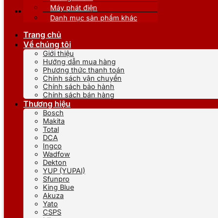
Máy phát điện
Danh mục sản phẩm khác
Trang chủ
Về chúng tôi
Giới thiệu
Hướng dẫn mua hàng
Phương thức thanh toán
Chính sách vận chuyển
Chính sách bảo hành
Chính sách bán hàng
Thương hiệu
Bosch
Makita
Total
DCA
Ingco
Wadfow
Dekton
YUP (YUPAI)
Sfunpro
King Blue
Akuza
Yato
CSPS