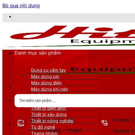
Bỏ qua nội dung
CÔNG T
Danh mục sản phẩm
Dụng cụ cầm tay
Máy dùng pin
Máy dùng điện
Máy dùng khí nén
Thiết bị đo kiểm
Thiết bị nâng đỡ
Thiết bị điện lạnh
Thiết bị xây dựng
Văn phòng làm việc:
Hotline 
Thiết bị nông nghiệp
Tủ đồ nghề
T2 - T7 (8h00 - 17h45)
Hotline 
Thang nhôm