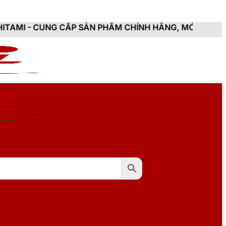
ẤP SẢN PHẨM CHÍNH HÃNG, MỚI 100%, ĐẦY ĐỦ CHỨNG 