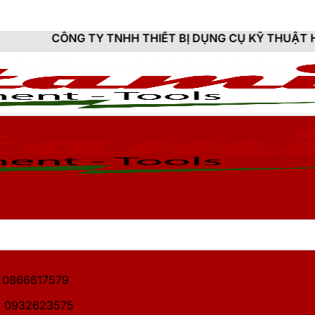
Y TNHH THIẾT BỊ DỤNG CỤ KỸ THUẬT HITAMI - CUNG C
1: 0866617579
2: 0932623575