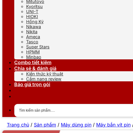
Mitutoyo
Kyoritsu
UNI-T
HIOKI
Hồng Ký
Nikawa
Nikita
Ameca
Tasco
Super Stars
HPMM
Minbao
Combo tiết kiệm
Chia sẻ & đánh giá
Kiến thức kỹ thuật
Cẩm nang review
Báo giá trọn gói
Trang chủ
/
Sản phẩm
/
Máy dùng pin
/
Máy bắn vít pin