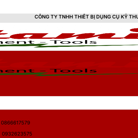
ÔNG TY TNHH THIẾT BỊ DỤNG CỤ KỸ THUẬT HITAMI - C
1: 0866617579
2: 0932623575