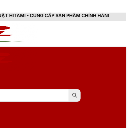
UNG CẤP SẢN PHẨM CHÍNH HÃNG, MỚI 100%, ĐẦY ĐỦ C