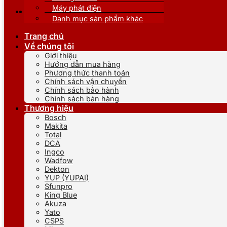
Máy phát điện
Danh mục sản phẩm khác
Trang chủ
Về chúng tôi
Giới thiệu
Hướng dẫn mua hàng
Phương thức thanh toán
Chính sách vận chuyển
Chính sách bảo hành
Chính sách bán hàng
Thương hiệu
Bosch
Makita
Total
DCA
Ingco
Wadfow
Dekton
YUP (YUPAI)
Sfunpro
King Blue
Akuza
Yato
CSPS