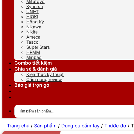
Mitutoyo
Kyoritsu
UNI-T
HIOKI
Hồng Ký
Nikawa
Nikita
Ameca
Tasco
Super Stars
HPMM
Minbao
Combo tiết kiệm
Chia sẻ & đánh giá
Kiến thức kỹ thuật
Cẩm nang review
Báo giá trọn gói
Trang chủ
/
Sản phẩm
/
Dụng cụ cầm tay
/
Thước đo
/
T