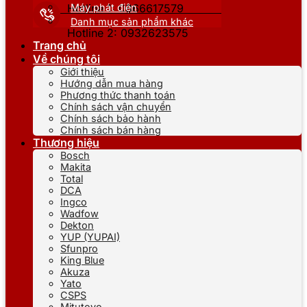
Máy phát điện
Hotline 1: 0866617579
Danh mục sản phẩm khác
Hotline 2: 0932623575
Trang chủ
Về chúng tôi
Giới thiệu
Hướng dẫn mua hàng
Phương thức thanh toán
Chính sách vận chuyển
Chính sách bảo hành
Chính sách bán hàng
Thương hiệu
Bosch
Makita
Total
DCA
Ingco
Wadfow
Dekton
YUP (YUPAI)
Sfunpro
King Blue
Akuza
Yato
CSPS
Mitutoyo