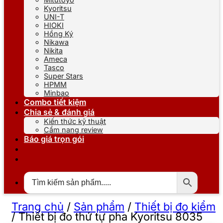
Kyoritsu
UNI-T
HIOKI
Hồng Ký
Nikawa
Nikita
Ameca
Tasco
Super Stars
HPMM
Minbao
Combo tiết kiệm
Chia sẻ & đánh giá
Kiến thức kỹ thuật
Cẩm nang review
Báo giá trọn gói
Trang chủ
/
Sản phẩm
/
Thiết bị đo kiểm
/
Thiết bị đo thứ tự pha Kyoritsu 8035