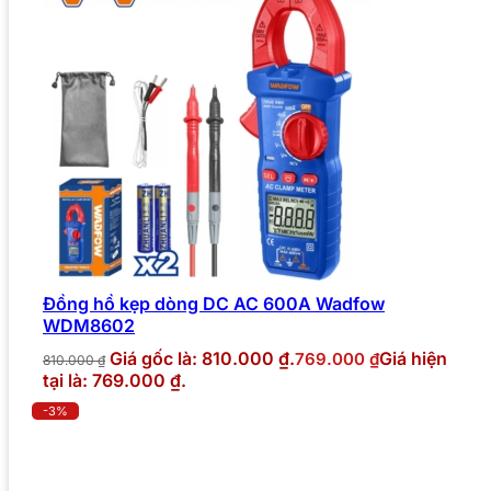
Đồng hồ kẹp dòng DC AC 600A Wadfow
WDM8602
Giá gốc là: 810.000 ₫.
Giá hiện
769.000
₫
810.000
₫
tại là: 769.000 ₫.
-3%