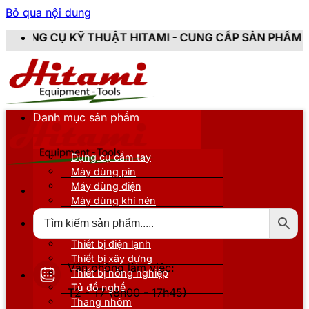
Bỏ qua nội dung
UẬT HITAMI - CUNG CẤP SẢN PHẨM CHÍNH HÃNG, MỚI 
Danh mục sản phẩm
Dụng cụ cầm tay
Máy dùng pin
Máy dùng điện
Máy dùng khí nén
Thiết bị đo kiểm
Thiết bị nâng đỡ
Thiết bị điện lạnh
Thiết bị xây dựng
Văn phòng làm việc:
Thiết bị nông nghiệp
Tủ đồ nghề
T2 - T7 (8h00 - 17h45)
Thang nhôm