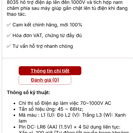
8035 hỗ trợ điện áp lên đến 1000V và tích hợp nam
châm phía sau máy giúp gắn chặt lên tủ điện khi đang
thao tác.
✅ Cam kết chính hãng, mới 100%
✅ Hóa đơn VAT, chứng từ đầy đủ
✅ Tư vấn hỗ trợ nhanh chóng
Thông tin chi tiết
Đánh giá (0)
Thông số kỹ thuật:
Chỉ thị số Điện áp làm việc 70~1000V AC
Tần số hiệu ứng: 45 ~ 66Hz;
Mã màu : L1 (U): Đỏ L2 (V): Trắng L3 (W): Xanh
lam
Pin DC: LR6 (AA) (1.5V) × 4 Sử dụng liên tục:
Xấp xỉ. 100 giờ (Tự động tắt nguồn trong khoảng