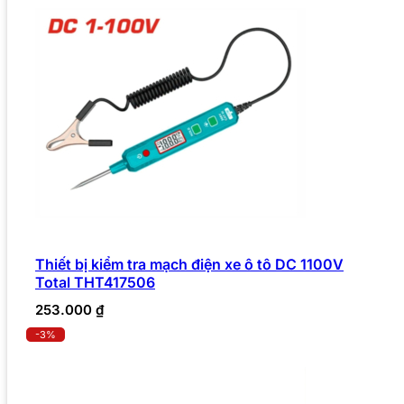
Thiết bị kiểm tra mạch điện xe ô tô DC 1100V
Total THT417506
253.000
₫
-3%