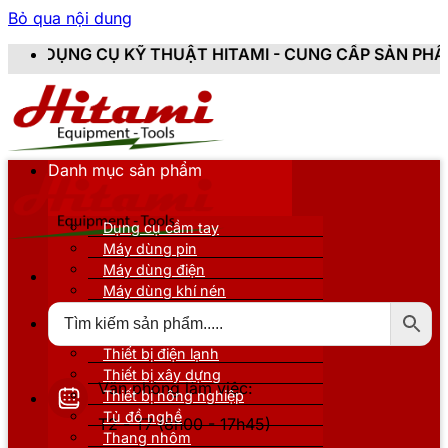
Bỏ qua nội dung
Ỹ THUẬT HITAMI - CUNG CẤP SẢN PHẨM CHÍNH HÃNG, 
Danh mục sản phẩm
Dụng cụ cầm tay
Máy dùng pin
Máy dùng điện
Máy dùng khí nén
Thiết bị đo kiểm
Thiết bị nâng đỡ
Thiết bị điện lạnh
Thiết bị xây dựng
Văn phòng làm việc:
Thiết bị nông nghiệp
Tủ đồ nghề
T2 - T7 (8h00 - 17h45)
Thang nhôm