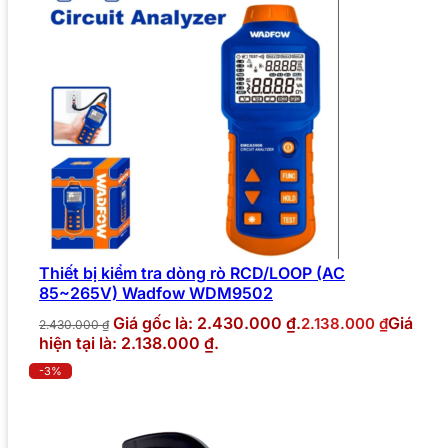
Thiết bị kiểm tra dòng rò RCD/LOOP (AC
85~265V) Wadfow WDM9502
Giá gốc là: 2.430.000 ₫.
Giá
2.138.000
₫
2.430.000
₫
hiện tại là: 2.138.000 ₫.
-3%