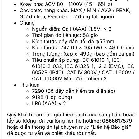
Xoay pha: ACV 80 – 1100V (45 – 65Hz)
Các chức năng khác: MAX / MIN / AVG / PEAK,
Giữ dữ liệu, Đèn nền, Tự động tắt nguồn
Chung
Nguồn điện: Call (AAA) (1.5V) × 2
Thời gian đo liên tục: 58 giờ
Kích thước dây dẫn: tối đa φ55mm.
Kích thước: 247 (L) × 105 (W) × 49 (D) mm
Trọng lượng: Xấp xỉ 490g (bao gồm cả pin)
Tiêu chuẩn áp dụng: IEC 61010-1, IEC
61010-2-032, IEC 61326-1, -2-2 (EMC), IEC
60529 (IP40), CAT IV 300V / CAT lll 600V /
CAT ll 1000V Mức độ ô nhiễm 2
Phụ kiện
7290 (Bộ dây dẫn kiểm tra điện áp)
9198 (Hộp đựng)
LR6 (AAA) × 2
Quý khách cần báo giá theo danh mục sản phẩm hoặc
lấy số lượng lớn vui lòng liên hệ
hotline: 0866617579
hoặc điền thông tin tại chuyên mục “Liên hệ Báo giá”
để được tư vấn và chiết khấu tốt nhất.