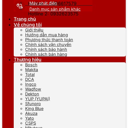
Máy phát điện
Hotline 1: 0866617579
Danh mục sản phẩm khác
Hotline 2: 0932623575
Trang chủ
Về chúng tôi
Giới thiệu
Hướng dẫn mua hàng
Phương thức thanh toán
Chính sách vận chuyển
Chính sách bảo hành
Chính sách bán hàng
Thương hiệu
Bosch
Makita
Total
DCA
Ingco
Wadfow
Dekton
YUP (YUPAI)
Sfunpro
King Blue
Akuza
Yato
CSPS
Mitutoyo