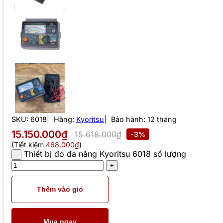
SKU:
6018
Hãng:
Kyoritsu
Bảo hành: 12 tháng
15.150.000₫
15.618.000₫
-3%
(Tiết kiệm
468.000₫
)
Thiết bị đo đa năng Kyoritsu 6018 số lượng
Thêm vào giỏ
Mua ngay