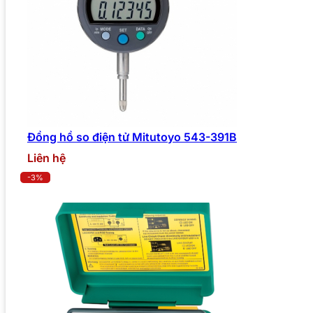
Đồng hồ so điện tử Mitutoyo 543-391B
Liên hệ
-3%