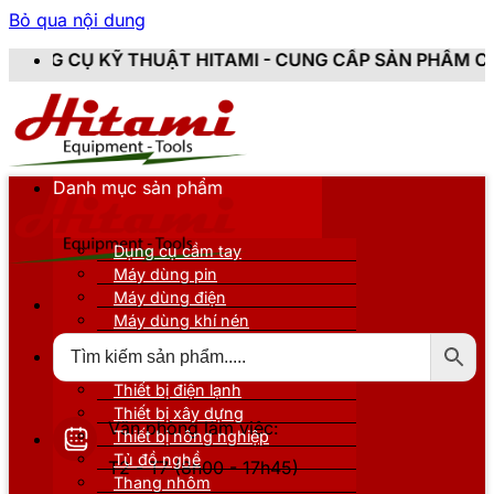
Bỏ qua nội dung
ẬT HITAMI - CUNG CẤP SẢN PHẨM CHÍNH HÃNG, MỚI 1
Danh mục sản phẩm
Dụng cụ cầm tay
Máy dùng pin
Máy dùng điện
Máy dùng khí nén
Thiết bị đo kiểm
Thiết bị nâng đỡ
Thiết bị điện lạnh
Thiết bị xây dựng
Văn phòng làm việc:
Thiết bị nông nghiệp
Tủ đồ nghề
T2 - T7 (8h00 - 17h45)
Thang nhôm