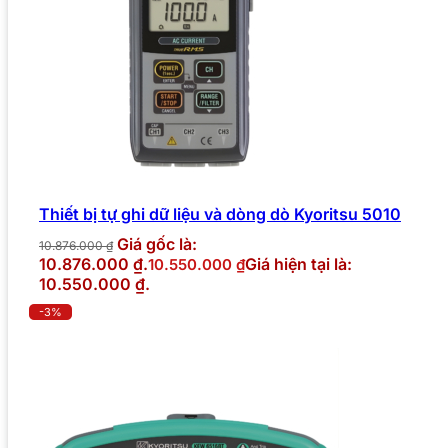
Thiết bị tự ghi dữ liệu và dòng dò Kyoritsu 5010
Giá gốc là:
10.876.000
₫
10.876.000 ₫.
Giá hiện tại là:
10.550.000
₫
10.550.000 ₫.
-3%