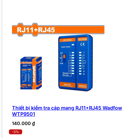
Thiết bị kiểm tra cáp mạng RJ11+RJ45 Wadfow
WTP9501
140.000
₫
-3%