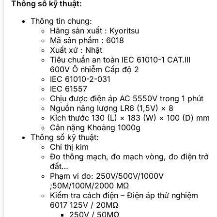
Thông số kỹ thuật:
Thông tin chung:
Hãng sản xuất : Kyoritsu
Mã sản phẩm : 6018
Xuất xứ : Nhật
Tiêu chuẩn an toàn IEC 61010-1 CAT.III
600V Ô nhiễm Cấp độ 2
IEC 61010-2-031
IEC 61557
Chịu được điện áp AC 5550V trong 1 phút
Nguồn năng lượng LR6 (1,5V) × 8
Kích thước 130 (L) × 183 (W) × 100 (D) mm
Cân nặng Khoảng 1000g
Thông số kỹ thuật:
Chỉ thị kim
Đo thông mạch, đo mạch vòng, đo điện trở
đất…
Phạm vi đo: 250V/500V/1000V
;50M/100M/2000 MΩ
Kiểm tra cách điện – Điện áp thử nghiệm
6017 125V / 20MΩ
250V / 50MΩ