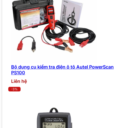
Bộ dụng cụ kiểm tra điện ô tô Autel PowerScan
PS100
Liên hệ
-3%