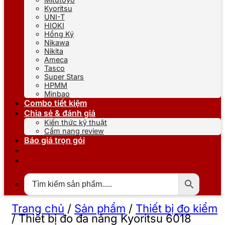
Kyoritsu
UNI-T
HIOKI
Hồng Ký
Nikawa
Nikita
Ameca
Tasco
Super Stars
HPMM
Minbao
Combo tiết kiệm
Chia sẻ & đánh giá
Kiến thức kỹ thuật
Cẩm nang review
Báo giá trọn gói
Trang chủ
/
Sản phẩm
/
Thiết bị đo kiểm
/
Thiết bị đo đa năng Kyoritsu 6018