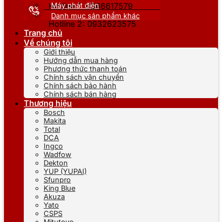
Máy phát điện
Hotline 1: 0866617579
Danh mục sản phẩm khác
Hotline 2: 0932623575
Trang chủ
Về chúng tôi
Giới thiệu
Hướng dẫn mua hàng
Phương thức thanh toán
Chính sách vận chuyển
Chính sách bảo hành
Chính sách bán hàng
Thương hiệu
Bosch
Makita
Total
DCA
Ingco
Wadfow
Dekton
YUP (YUPAI)
Sfunpro
King Blue
Akuza
Yato
CSPS
Mitutoyo