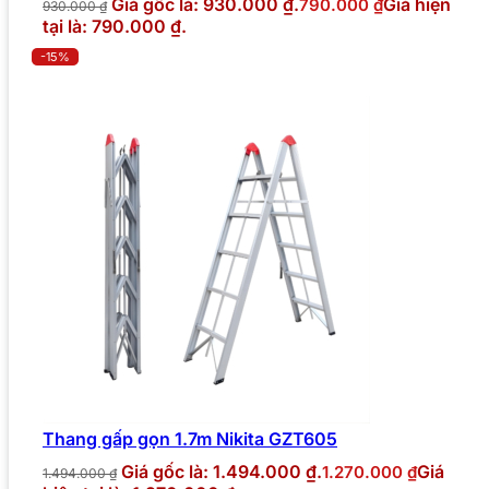
Giá gốc là: 930.000 ₫.
Giá hiện
790.000
₫
930.000
₫
tại là: 790.000 ₫.
-15%
Thang gấp gọn 1.7m Nikita GZT605
Giá gốc là: 1.494.000 ₫.
Giá
1.270.000
₫
1.494.000
₫