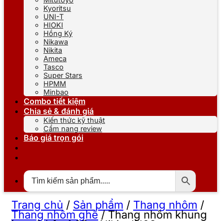
Kyoritsu
UNI-T
HIOKI
Hồng Ký
Nikawa
Nikita
Ameca
Tasco
Super Stars
HPMM
Minbao
Combo tiết kiệm
Chia sẻ & đánh giá
Kiến thức kỹ thuật
Cẩm nang review
Báo giá trọn gói
Trang chủ
/
Sản phẩm
/
Thang nhôm
/
Thang nhôm ghế
/
Thang nhôm khung