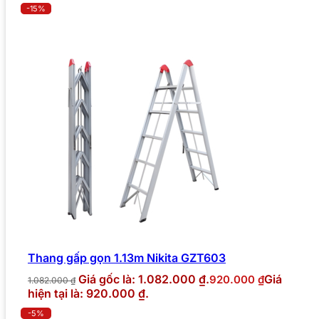
-15%
Thang gấp gọn 1.13m Nikita GZT603
Giá gốc là: 1.082.000 ₫.
Giá
920.000
₫
1.082.000
₫
hiện tại là: 920.000 ₫.
-5%