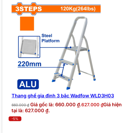
Thang ghế gia đình 3 bậc Wadfow WLD3H03
Giá gốc là: 660.000 ₫.
Giá hiện
627.000
₫
660.000
₫
tại là: 627.000 ₫.
-5%