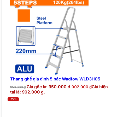
Thang ghế gia đình 5 bậc Wadfow WLD3H05
Giá gốc là: 950.000 ₫.
Giá hiện
902.000
₫
950.000
₫
tại là: 902.000 ₫.
-15%