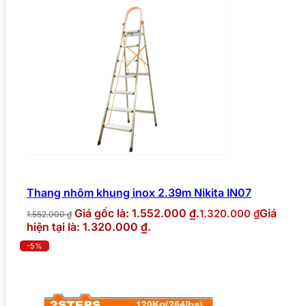
Thang nhôm khung inox 2.39m Nikita IN07
Giá gốc là: 1.552.000 ₫.
Giá
1.320.000
₫
1.552.000
₫
hiện tại là: 1.320.000 ₫.
-5%