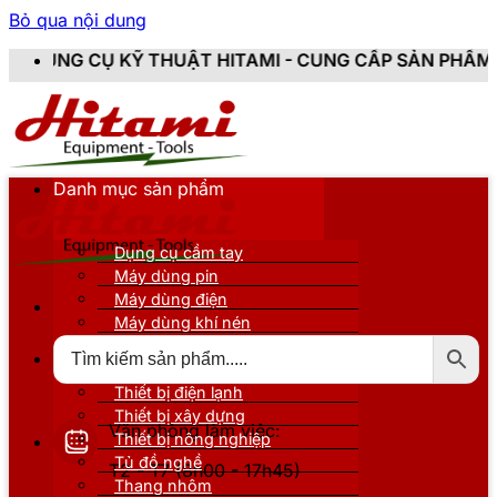
Bỏ qua nội dung
 THUẬT HITAMI - CUNG CẤP SẢN PHẨM CHÍNH HÃNG, M
Danh mục sản phẩm
Dụng cụ cầm tay
Máy dùng pin
Máy dùng điện
Máy dùng khí nén
Thiết bị đo kiểm
Thiết bị nâng đỡ
Thiết bị điện lạnh
Thiết bị xây dựng
Văn phòng làm việc:
Thiết bị nông nghiệp
Tủ đồ nghề
T2 - T7 (8h00 - 17h45)
Thang nhôm