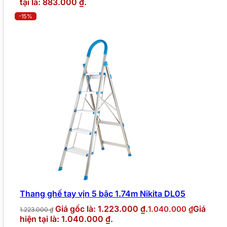
tại là: 883.000 ₫.
-15%
Thang ghế tay vịn 5 bậc 1.74m Nikita DL05
Giá gốc là: 1.223.000 ₫.
Giá
1.040.000
₫
1.223.000
₫
hiện tại là: 1.040.000 ₫.