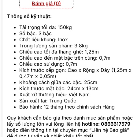
Đánh giá (0)
Thông số kỹ thuật:
Tải trọng tối đa: 150kg
Số bậc: 3 bậc
Chất liệu khung: Inox
Trọng lượng sản phẩm: 3,8kg
Chiều cao tối đa thang ghế: 1,25m
Chiều cao đến mặt bậc trên cùng: 0,7m
Chiều cao sử dụng: 0,7m
Kích thước xếp gọn: Cao x Rộng x Dày (1,25m x
0,47m x 0,05m)
Khoảng cách giữa các bậc: 25cm
Kích thước mặt bậc: 24cm x 13cm
Xuất xứ thương hiệu: Việt Nam
Sản xuất tại: Trung Quốc
Bảo hành: 12 tháng theo chính sách Hãng
Quý khách cần báo giá theo danh mục sản phẩm hoặc
lấy số lượng lớn vui lòng liên hệ
hotline: 0866617579
hoặc điền thông tin tại chuyên mục “Liên hệ Báo giá”
để được tư vấn và chiết khấu tốt nhất.