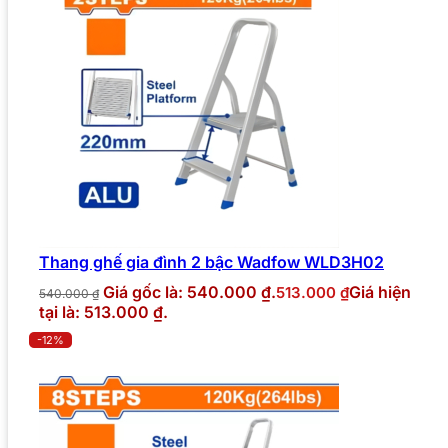
Thang ghế gia đình 2 bậc Wadfow WLD3H02
Giá gốc là: 540.000 ₫.
Giá hiện
513.000
₫
540.000
₫
tại là: 513.000 ₫.
-12%