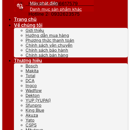
Máy phát điện
Hotline 1: 0866617579
Danh mục sản phẩm khác
Hotline 2: 0932623575
Trang chủ
Về chúng tôi
Giới thiệu
Hướng dẫn mua hàng
Phương thức thanh toán
Chính sách vận chuyển
Chính sách bảo hành
Chính sách bán hàng
Thương hiệu
Bosch
Makita
Total
DCA
Ingco
Wadfow
Dekton
YUP (YUPAI)
Sfunpro
King Blue
Akuza
Yato
CSPS
Mitutoyo