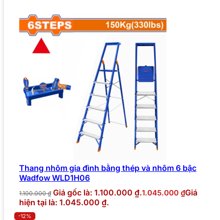
Thang nhôm gia đình bằng thép và nhôm 6 bậc
Wadfow WLD1H06
Giá gốc là: 1.100.000 ₫.
Giá
1.045.000
₫
1.100.000
₫
hiện tại là: 1.045.000 ₫.
-12%