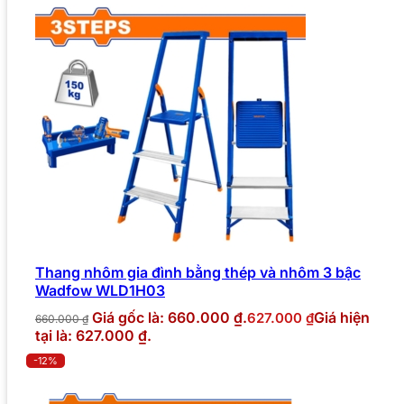
Thang nhôm gia đình bằng thép và nhôm 3 bậc
Wadfow WLD1H03
Giá gốc là: 660.000 ₫.
Giá hiện
627.000
₫
660.000
₫
tại là: 627.000 ₫.
-12%