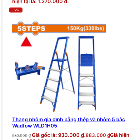
hiện tại là: 1.270.000 ₫.
-5%
Thang nhôm gia đình bằng thép và nhôm 5 bậc
Wadfow WLD1H05
Giá gốc là: 930.000 ₫.
Giá hiện
883.000
₫
930.000
₫