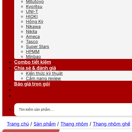
Mitutoyo
Kyoritsu
UNI-T
HIOKI
Hồng Ký
Nikawa
Nikita
Ameca
Tasco
Super Stars
HPMM
Minbao
Combo tiết kiệm
Chia sẻ & đánh giá
Kiến thức kỹ thuật
Cẩm nang review
Báo giá trọn gói
Trang chủ
/
Sản phẩm
/
Thang nhôm
/
Thang nhôm ghế