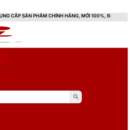
HẨM CHÍNH HÃNG, MỚI 100%, ĐẦY ĐỦ CHỨNG TỪ, HÓA 