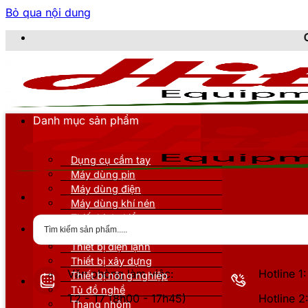
Bỏ qua nội dung
CÔNG TY TNHH T
Danh mục sản phẩm
Dụng cụ cầm tay
Máy dùng pin
Máy dùng điện
Máy dùng khí nén
Thiết bị đo kiểm
Thiết bị nâng đỡ
Thiết bị điện lạnh
Thiết bị xây dựng
Văn phòng làm việc:
Hotline 
Thiết bị nông nghiệp
Tủ đồ nghề
T2 - T7 (8h00 - 17h45)
Hotline 
Thang nhôm