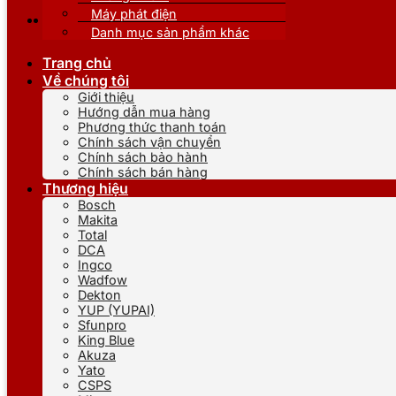
Máy phát điện
Danh mục sản phẩm khác
Trang chủ
Về chúng tôi
Giới thiệu
Hướng dẫn mua hàng
Phương thức thanh toán
Chính sách vận chuyển
Chính sách bảo hành
Chính sách bán hàng
Thương hiệu
Bosch
Makita
Total
DCA
Ingco
Wadfow
Dekton
YUP (YUPAI)
Sfunpro
King Blue
Akuza
Yato
CSPS