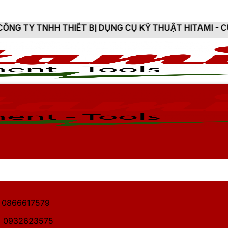
HIẾT BỊ DỤNG CỤ KỸ THUẬT HITAMI - CUNG CẤP SẢN P
1: 0866617579
2: 0932623575