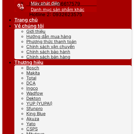
Máy phát điện
Hotline 1: 0866617579
Danh mục sản phẩm khác
Hotline 2: 0932623575
Trang chủ
Về chúng tôi
Giới thiệu
Hướng dẫn mua hàng
Phương thức thanh toán
Chính sách vận chuyển
Chính sách bảo hành
Chính sách bán hàng
Thương hiệu
Bosch
Makita
Total
DCA
Ingco
Wadfow
Dekton
YUP (YUPAI)
Sfunpro
King Blue
Akuza
Yato
CSPS
Mitutoyo