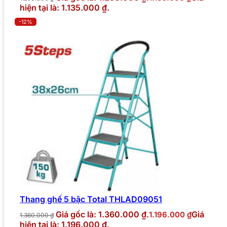
hiện tại là: 1.135.000 ₫.
-12%
Thang ghế 5 bậc Total THLAD09051
Giá gốc là: 1.360.000 ₫.
Giá
1.196.000
₫
1.360.000
₫
hiện tại là: 1.196.000 ₫.