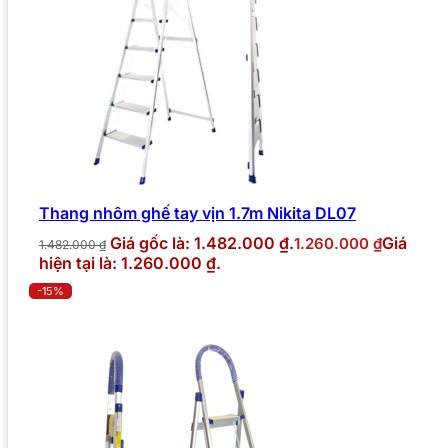
Thang nhôm ghế tay vịn 1.7m Nikita DL07
Giá gốc là: 1.482.000 ₫.
Giá
1.260.000
₫
1.482.000
₫
hiện tại là: 1.260.000 ₫.
-15%