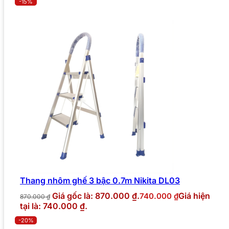
-15%
Thang nhôm ghế 3 bậc 0.7m Nikita DL03
Giá gốc là: 870.000 ₫.
Giá hiện
740.000
₫
870.000
₫
tại là: 740.000 ₫.
-20%