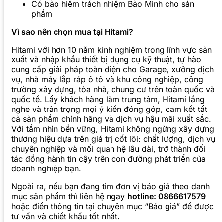
Có bảo hiểm trách nhiệm Bảo Minh cho sản
phẩm
Vì sao nên chọn mua tại Hitami?
Hitami với hơn 10 năm kinh nghiệm trong lĩnh vực sản
xuất và nhập khẩu thiết bị dụng cụ kỹ thuật, tự hào
cung cấp giải pháp toàn diện cho Garage, xưởng dịch
vụ, nhà máy lắp ráp ô tô và khu công nghiệp, công
trường xây dựng, tòa nhà, chung cư trên toàn quốc và
quốc tế. Lấy khách hàng làm trung tâm, Hitami lắng
nghe và trân trọng mọi ý kiến đóng góp, cam kết tất
cả sản phẩm chính hãng và dịch vụ hậu mãi xuất sắc.
Với tầm nhìn bền vững, Hitami không ngừng xây dựng
thương hiệu dựa trên giá trị cốt lõi: chất lượng, dịch vụ
chuyên nghiệp và mối quan hệ lâu dài, trở thành đối
tác đồng hành tin cậy trên con đường phát triển của
doanh nghiệp bạn.
Ngoài ra, nếu bạn đang tìm đơn vị báo giá theo danh
mục sản phẩm thì liên hệ ngay
hotline: 0866617579
hoặc điền thông tin tại chuyên mục “Báo giá” để được
tư vấn và chiết khấu tốt nhất.