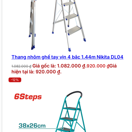
Thang nhôm ghế tay vịn 4 bậc 1.44m Nikita DL04
Giá gốc là: 1.082.000 ₫.
Giá
920.000
₫
1.082.000
₫
hiện tại là: 920.000 ₫.
-12%