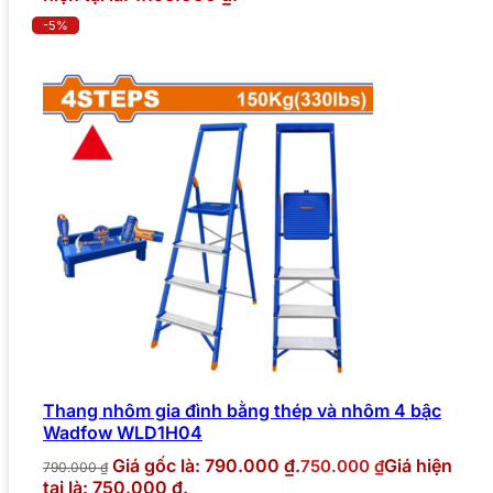
-5%
Thang nhôm gia đình bằng thép và nhôm 4 bậc
Wadfow WLD1H04
Giá gốc là: 790.000 ₫.
Giá hiện
750.000
₫
790.000
₫
tại là: 750.000 ₫.