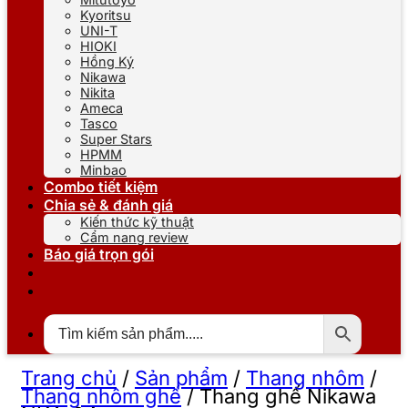
Kyoritsu
UNI-T
HIOKI
Hồng Ký
Nikawa
Nikita
Ameca
Tasco
Super Stars
HPMM
Minbao
Combo tiết kiệm
Chia sẻ & đánh giá
Kiến thức kỹ thuật
Cẩm nang review
Báo giá trọn gói
Trang chủ
/
Sản phẩm
/
Thang nhôm
/
Thang nhôm ghế
/
Thang ghế Nikawa