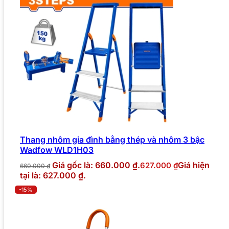
Thang nhôm gia đình bằng thép và nhôm 3 bậc
Wadfow WLD1H03
Giá gốc là: 660.000 ₫.
Giá hiện
627.000
₫
660.000
₫
tại là: 627.000 ₫.
-15%