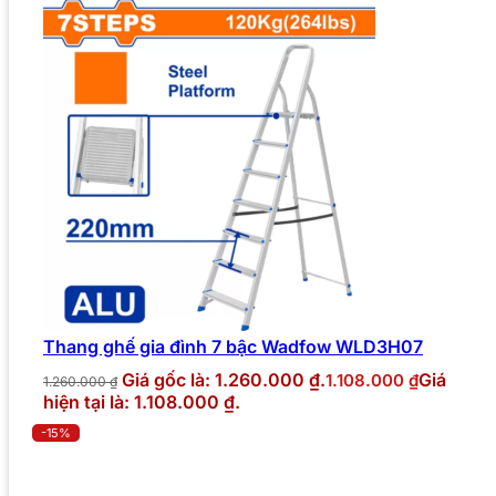
Thang ghế gia đình 7 bậc Wadfow WLD3H07
Giá gốc là: 1.260.000 ₫.
Giá
1.108.000
₫
1.260.000
₫
hiện tại là: 1.108.000 ₫.
-15%