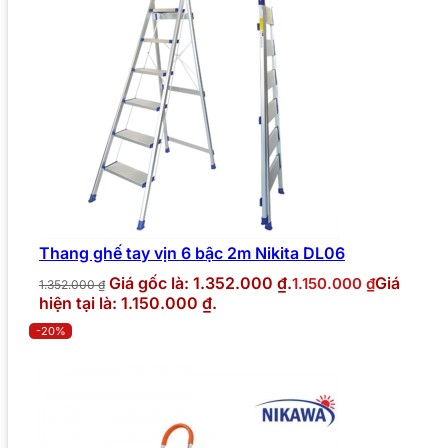
Thang ghế tay vịn 6 bậc 2m Nikita DL06
Giá gốc là: 1.352.000 ₫.
Giá
1.150.000
₫
1.352.000
₫
hiện tại là: 1.150.000 ₫.
-20%