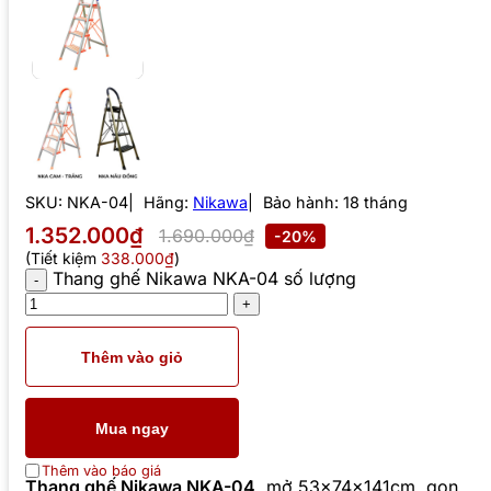
SKU:
NKA-04
Hãng:
Nikawa
Bảo hành: 18 tháng
1.352.000₫
1.690.000₫
-20%
(Tiết kiệm
338.000₫
)
Thang ghế Nikawa NKA-04 số lượng
Thêm vào giỏ
Mua ngay
Thêm vào báo giá
Thang ghế Nikawa NKA-04
, mở 53x74x141cm, gọn