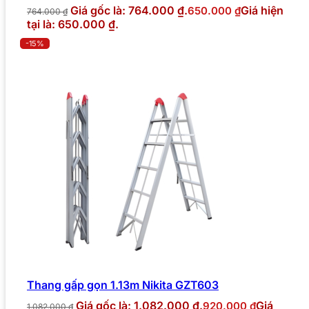
Giá gốc là: 764.000 ₫.
Giá hiện
650.000
₫
764.000
₫
tại là: 650.000 ₫.
-15%
Thang gấp gọn 1.13m Nikita GZT603
Giá gốc là: 1.082.000 ₫.
Giá
920.000
₫
1.082.000
₫