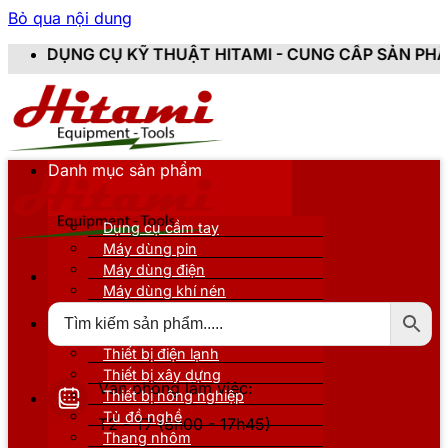
Bỏ qua nội dung
Ụ KỸ THUẬT HITAMI - CUNG CẤP SẢN PHẨM CHÍNH HÃNG
Danh mục sản phẩm
Dụng cụ cầm tay
Máy dùng pin
Máy dùng điện
Máy dùng khí nén
Thiết bị đo kiểm
Thiết bị nâng đỡ
Thiết bị điện lạnh
Thiết bị xây dựng
Văn phòng làm việc:
Thiết bị nông nghiệp
Tủ đồ nghề
T2 - T7 (8h00 - 17h45)
Thang nhôm