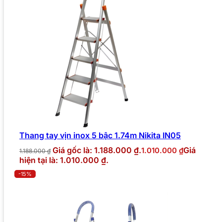
Thang tay vịn inox 5 bậc 1.74m Nikita IN05
Giá gốc là: 1.188.000 ₫.
Giá
1.010.000
₫
1.188.000
₫
hiện tại là: 1.010.000 ₫.
-15%