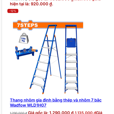
hiện tại là: 920.000 ₫.
-12%
Thang nhôm gia đình bằng thép và nhôm 7 bậc
Wadfow WLD1H07
Giá gốc là: 1.290.000 ₫.
Giá
1.135.000
₫
1.290.000
₫