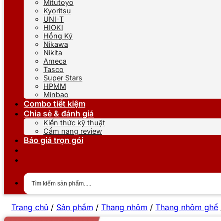
Mitutoyo
Kyoritsu
UNI-T
HIOKI
Hồng Ký
Nikawa
Nikita
Ameca
Tasco
Super Stars
HPMM
Minbao
Combo tiết kiệm
Chia sẻ & đánh giá
Kiến thức kỹ thuật
Cẩm nang review
Báo giá trọn gói
Trang chủ
/
Sản phẩm
/
Thang nhôm
/
Thang nhôm ghế