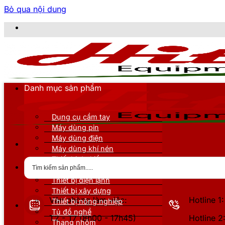
Bỏ qua nội dung
CÔ
Danh mục sản phẩm
Dụng cụ cầm tay
Máy dùng pin
Máy dùng điện
Máy dùng khí nén
Thiết bị đo kiểm
Thiết bị nâng đỡ
Thiết bị điện lạnh
Thiết bị xây dựng
Văn phòng làm việc:
Hotline 
Thiết bị nông nghiệp
Tủ đồ nghề
T2 - T7 (8h00 - 17h45)
Hotline 
Thang nhôm