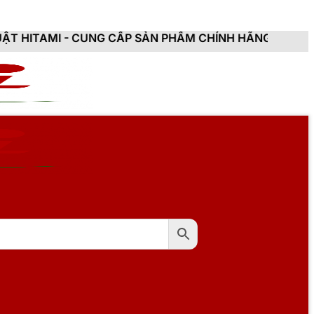
UNG CẤP SẢN PHẨM CHÍNH HÃNG, MỚI 100%, ĐẦY ĐỦ C