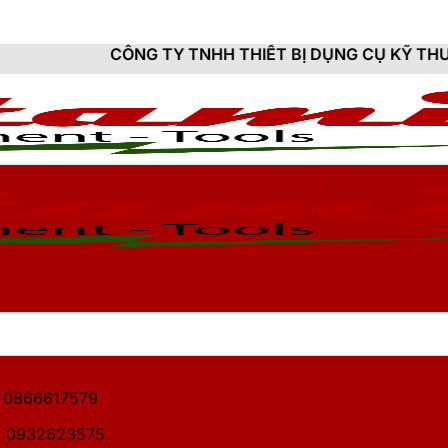
NG TY TNHH THIẾT BỊ DỤNG CỤ KỸ THUẬT HITAMI - C
1: 0866617579
2: 0932623575