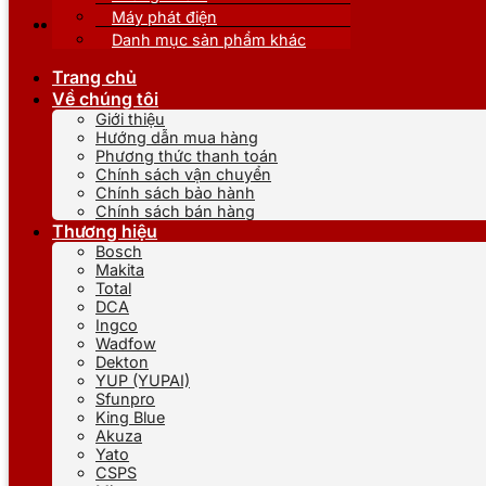
Máy phát điện
Danh mục sản phẩm khác
Trang chủ
Về chúng tôi
Giới thiệu
Hướng dẫn mua hàng
Phương thức thanh toán
Chính sách vận chuyển
Chính sách bảo hành
Chính sách bán hàng
Thương hiệu
Bosch
Makita
Total
DCA
Ingco
Wadfow
Dekton
YUP (YUPAI)
Sfunpro
King Blue
Akuza
Yato
CSPS