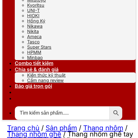
Kyoritsu
UNI-T
HIOKI
Hồng Ký
Nikawa
Nikita
Ameca
Tasco
Super Stars
HPMM
Minbao
Combo tiết kiệm
Chia sẻ & đánh giá
Kiến thức kỹ thuật
Cẩm nang review
Báo giá trọn gói
Trang chủ
/
Sản phẩm
/
Thang nhôm
/
Thang nhôm ghế
/
Thang nhôm ghế tay