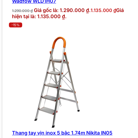
Wadfow WLD1H07
Giá gốc là: 1.290.000 ₫.
Giá
1.135.000
₫
1.290.000
₫
hiện tại là: 1.135.000 ₫.
-15%
Thang tay vịn inox 5 bậc 1.74m Nikita IN05