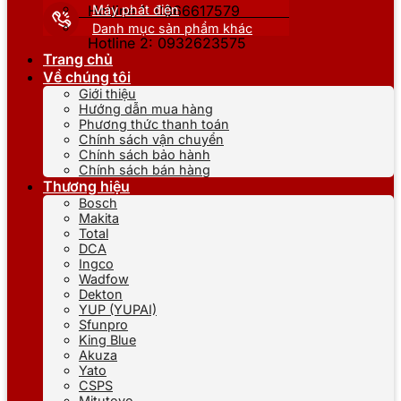
Máy phát điện
Hotline 1: 0866617579
Danh mục sản phẩm khác
Hotline 2: 0932623575
Trang chủ
Về chúng tôi
Giới thiệu
Hướng dẫn mua hàng
Phương thức thanh toán
Chính sách vận chuyển
Chính sách bảo hành
Chính sách bán hàng
Thương hiệu
Bosch
Makita
Total
DCA
Ingco
Wadfow
Dekton
YUP (YUPAI)
Sfunpro
King Blue
Akuza
Yato
CSPS
Mitutoyo