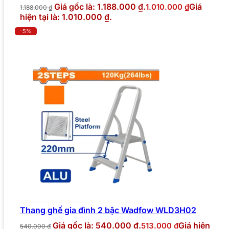
Giá gốc là: 1.188.000 ₫.
Giá
1.010.000
₫
1.188.000
₫
hiện tại là: 1.010.000 ₫.
-5%
Thang ghế gia đình 2 bậc Wadfow WLD3H02
Giá gốc là: 540.000 ₫.
Giá hiện
513.000
₫
540.000
₫