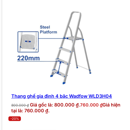
Thang ghế gia đình 4 bậc Wadfow WLD3H04
Giá gốc là: 800.000 ₫.
Giá hiện
760.000
₫
800.000
₫
tại là: 760.000 ₫.
-20%