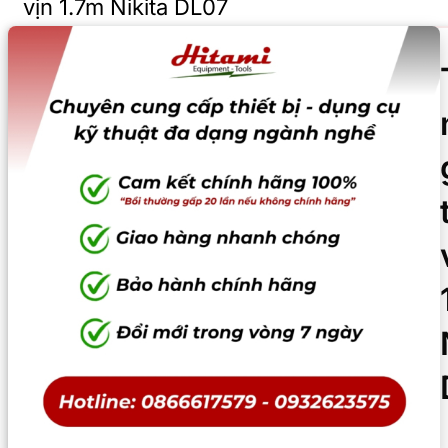
vịn 1.7m Nikita DL07