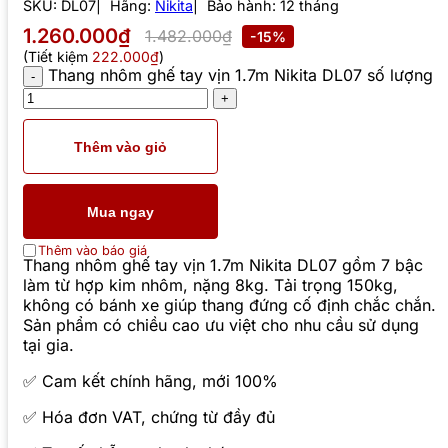
SKU:
DL07
Hãng:
Nikita
Bảo hành: 12 tháng
1.260.000₫
1.482.000₫
-15%
(Tiết kiệm
222.000₫
)
Thang nhôm ghế tay vịn 1.7m Nikita DL07 số lượng
Thêm vào giỏ
Mua ngay
Thêm vào báo giá
Thang nhôm ghế tay vịn 1.7m Nikita DL07 gồm 7 bậc
làm từ hợp kim nhôm, nặng 8kg. Tải trọng 150kg,
không có bánh xe giúp thang đứng cố định chắc chắn.
Sản phẩm có chiều cao ưu việt cho nhu cầu sử dụng
tại gia.
✅ Cam kết chính hãng, mới 100%
✅ Hóa đơn VAT, chứng từ đầy đủ