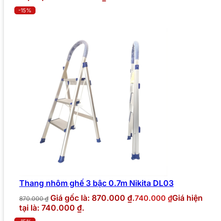
-15%
Thang nhôm ghế 3 bậc 0.7m Nikita DL03
Giá gốc là: 870.000 ₫.
Giá hiện
740.000
₫
870.000
₫
tại là: 740.000 ₫.