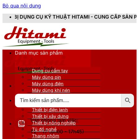
Bỏ qua nội dung
CỤ KỸ THUẬT HITAMI - CUNG CẤP SẢN PHẨM CHÍNH HÃ
Danh mục sản phẩm
Dụng cụ cầm tay
Máy dùng pin
Máy dùng điện
Máy dùng khí nén
Thiết bị đo kiểm
Thiết bị nâng đỡ
Thiết bị điện lạnh
Thiết bị xây dựng
Văn phòng làm việc:
Thiết bị nông nghiệp
Tủ đồ nghề
T2 - T7 (8h00 - 17h45)
Thang nhôm