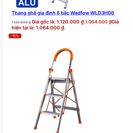
Thang ghế gia đình 6 bậc Wadfow WLD3H06
Giá gốc là: 1.120.000 ₫.
Giá
1.064.000
₫
1.120.000
₫
hiện tại là: 1.064.000 ₫.
-15%