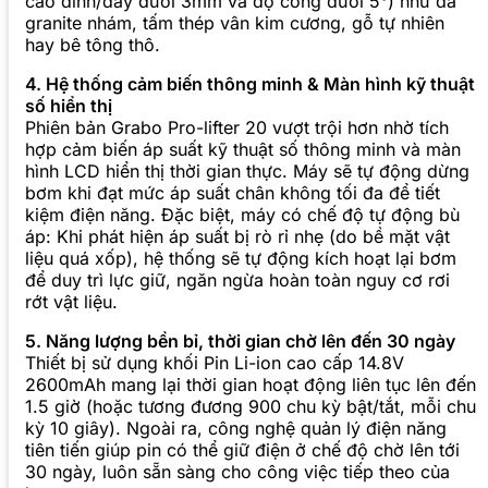
cao đỉnh/đáy dưới 3mm và độ cong dưới 5°) như đá
granite nhám, tấm thép vân kim cương, gỗ tự nhiên
hay bê tông thô.
4. Hệ thống cảm biến thông minh & Màn hình kỹ thuật
số hiển thị
Phiên bản Grabo Pro-lifter 20 vượt trội hơn nhờ tích
hợp cảm biến áp suất kỹ thuật số thông minh và màn
hình LCD hiển thị thời gian thực. Máy sẽ tự động dừng
bơm khi đạt mức áp suất chân không tối đa để tiết
kiệm điện năng. Đặc biệt, máy có chế độ tự động bù
áp: Khi phát hiện áp suất bị rò rỉ nhẹ (do bề mặt vật
liệu quá xốp), hệ thống sẽ tự động kích hoạt lại bơm
để duy trì lực giữ, ngăn ngừa hoàn toàn nguy cơ rơi
rớt vật liệu.
5. Năng lượng bền bỉ, thời gian chờ lên đến 30 ngày
Thiết bị sử dụng khối Pin Li-ion cao cấp 14.8V
2600mAh mang lại thời gian hoạt động liên tục lên đến
1.5 giờ (hoặc tương đương 900 chu kỳ bật/tắt, mỗi chu
kỳ 10 giây). Ngoài ra, công nghệ quản lý điện năng
tiên tiến giúp pin có thể giữ điện ở chế độ chờ lên tới
30 ngày, luôn sẵn sàng cho công việc tiếp theo của