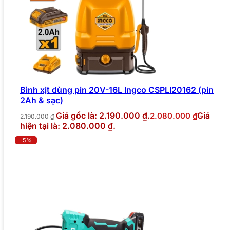
Bình xịt dùng pin 20V-16L Ingco CSPLI20162 (pin
2Ah & sạc)
Giá gốc là: 2.190.000 ₫.
Giá
2.080.000
₫
2.190.000
₫
hiện tại là: 2.080.000 ₫.
-5%