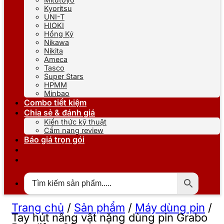
Kyoritsu
UNI-T
HIOKI
Hồng Ký
Nikawa
Nikita
Ameca
Tasco
Super Stars
HPMM
Minbao
Combo tiết kiệm
Chia sẻ & đánh giá
Kiến thức kỹ thuật
Cẩm nang review
Báo giá trọn gói
Trang chủ
/
Sản phẩm
/
Máy dùng pin
/
Tay hút nâng vật nặng dùng pin Grabo