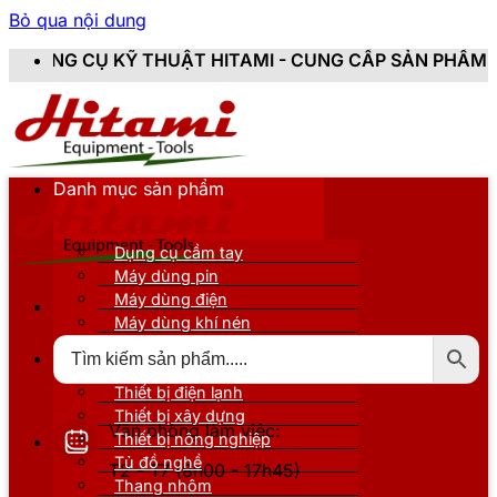
Bỏ qua nội dung
HUẬT HITAMI - CUNG CẤP SẢN PHẨM CHÍNH HÃNG, MỚI
Danh mục sản phẩm
Dụng cụ cầm tay
Máy dùng pin
Máy dùng điện
Máy dùng khí nén
Thiết bị đo kiểm
Thiết bị nâng đỡ
Thiết bị điện lạnh
Thiết bị xây dựng
Văn phòng làm việc:
Thiết bị nông nghiệp
Tủ đồ nghề
T2 - T7 (8h00 - 17h45)
Thang nhôm