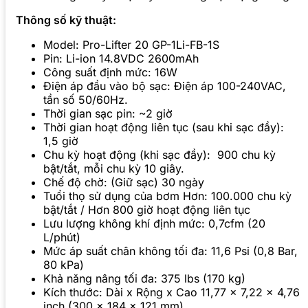
Thông số kỹ thuật:
Model: Pro-Lifter 20 GP-1Li-FB-1S
Pin: Li-ion 14.8VDC 2600mAh
Công suất định mức: 16W
Điện áp đầu vào bộ sạc: Điện áp 100-240VAC,
tần số 50/60Hz.
Thời gian sạc pin: ~2 giờ
Thời gian hoạt động liên tục (sau khi sạc đầy):
1,5 giờ
Chu kỳ hoạt động (khi sạc đầy): 900 chu kỳ
bật/tắt, mỗi chu kỳ 10 giây.
Chế độ chờ: (Giữ sạc) 30 ngày
Tuổi thọ sử dụng của bơm Hơn: 100.000 chu kỳ
bật/tắt / Hơn 800 giờ hoạt động liên tục
Lưu lượng không khí định mức: 0,7cfm (20
L/phút)
Mức áp suất chân không tối đa: 11,6 Psi (0,8 Bar,
80 kPa)
Khả năng nâng tối đa: 375 lbs (170 kg)
Kích thước: Dài x Rộng x Cao 11,77 x 7,22 x 4,76
inch (300 x 184 x 121 mm)