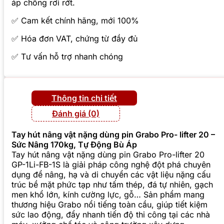
áp chống rơi rớt.
✅ Cam kết chính hãng, mới 100%
✅ Hóa đơn VAT, chứng từ đầy đủ
✅ Tư vấn hỗ trợ nhanh chóng
Thông tin chi tiết
Đánh giá (0)
Tay hút nâng vật nặng dùng pin Grabo Pro- lifter 20 –
Sức Nâng 170kg, Tự Động Bù Áp
Tay hút nâng vật nặng dùng pin Grabo Pro-lifter 20
GP-1Li-FB-1S là giải pháp công nghệ đột phá chuyên
dụng để nâng, hạ và di chuyển các vật liệu nặng cấu
trúc bề mặt phức tạp như tấm thép, đá tự nhiên, gạch
men khổ lớn, kính cường lực, gỗ… Sản phẩm mang
thương hiệu Grabo nổi tiếng toàn cầu, giúp tiết kiệm
sức lao động, đẩy nhanh tiến độ thi công tại các nhà