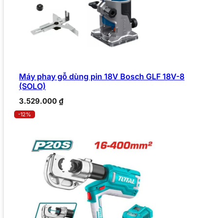
Máy phay gỗ dùng pin 18V Bosch GLF 18V-8
(SOLO)
3.529.000
₫
-12%