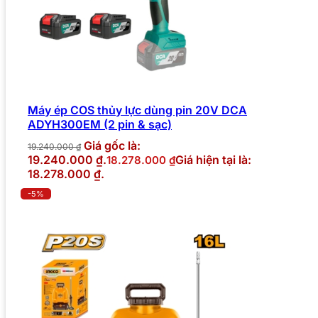
Máy ép COS thủy lực dùng pin 20V DCA
ADYH300EM (2 pin & sạc)
Giá gốc là:
19.240.000
₫
19.240.000 ₫.
Giá hiện tại là:
18.278.000
₫
18.278.000 ₫.
-5%