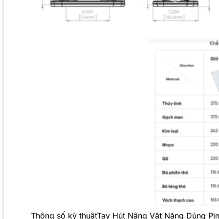
Thông số kỹ thuậtTay Hút Nâng Vật Nặng Dùng Pin