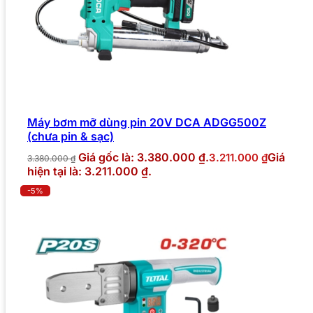
Máy bơm mỡ dùng pin 20V DCA ADGG500Z
(chưa pin & sạc)
Giá gốc là: 3.380.000 ₫.
Giá
3.211.000
₫
3.380.000
₫
hiện tại là: 3.211.000 ₫.
-5%