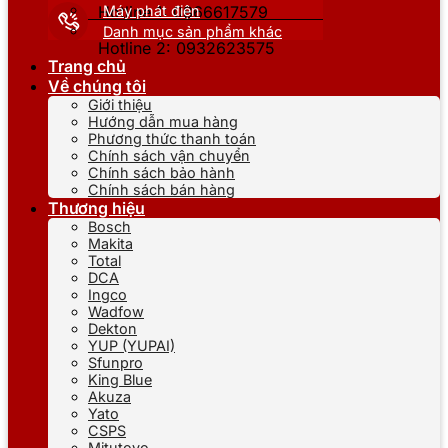
Máy phát điện
Hotline 1: 0866617579
Danh mục sản phẩm khác
Hotline 2: 0932623575
Trang chủ
Về chúng tôi
Giới thiệu
Hướng dẫn mua hàng
Phương thức thanh toán
Chính sách vận chuyển
Chính sách bảo hành
Chính sách bán hàng
Thương hiệu
Bosch
Makita
Total
DCA
Ingco
Wadfow
Dekton
YUP (YUPAI)
Sfunpro
King Blue
Akuza
Yato
CSPS
Mitutoyo