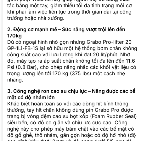
tác bằng một tay, giảm thiểu tối đa tình trạng mỏi cơ
khi phải làm việc liên tục trong thời gian dài tại công
trường hoặc nhà xưởng.
2. Động cơ mạnh mẽ – Sức nâng vượt trội lên đến
170kg
Dù có ngoại hình nhỏ gọn nhưng Grabo Pro-lifter 20
GP-1Li-FB-1S lại sở hữu một hệ thống bơm chân không
công suất cao với lưu lượng khí đạt 20 lít/phút. Nhờ
đó, máy tạo ra áp suất chân không tối đa lên đến 11.6
Psi (0.8 Bar), cho phép nâng nhấc các khối vật liệu có
trọng lượng lên tới 170 kg (375 lbs) một cách nhẹ
nhàng.
3. Công nghệ ron cao su chịu lực – Nâng được các bề
mặt có độ nhám lớn
Khác biệt hoàn toàn so với các dòng hít kính thông
thường, tay hít chân không dùng pin Grabo Pro được
trang bị vòng đệm cao su bọt xốp (Foam Rubber Seal)
siêu bền, có độ co giãn và chịu lực cực cao. Công
nghệ này cho phép máy bám chặt vào các bề mặt có
độ gồ ghề, thô nhám, gân gợn hoặc có độ hở nhỏ (độ