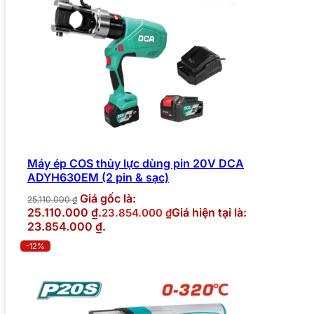
Máy ép COS thủy lực dùng pin 20V DCA
ADYH630EM (2 pin & sạc)
Giá gốc là:
25.110.000
₫
25.110.000 ₫.
Giá hiện tại là:
23.854.000
₫
23.854.000 ₫.
-12%