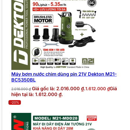
Máy bơm nước chìm dùng pin 21V Dekton M21-
BC5350BL
Giá gốc là: 2.016.000 ₫.
Giá
1.612.000
₫
2.016.000
₫
hiện tại là: 1.612.000 ₫.
-20%