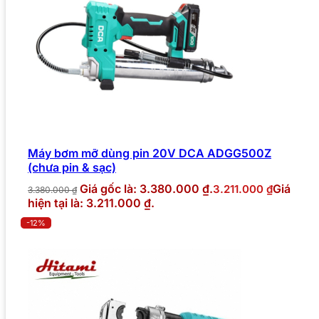
Máy bơm mỡ dùng pin 20V DCA ADGG500Z
(chưa pin & sạc)
Giá gốc là: 3.380.000 ₫.
Giá
3.211.000
₫
3.380.000
₫
hiện tại là: 3.211.000 ₫.
-12%