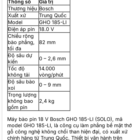
Thông số
Giá trị
Thương hiệu
Bosch
Xuất xứ
Trung Quốc
Model
GHO 185-LI
Điện áp pin
18.0 V
Chiều rộng
bào phẳng,
82 mm
tối đa
Độ sâu dự
0 – 2,6 mm
kiến
Tốc độ
14.000
không tải
vòng/phút
Độ sâu bào
0 – 9 mm
xoi
Trọng lượng
không bao
2,4 kg
gồm pin
Máy bào pin 18 V Bosch GHO 185-LI (SOLO), mã
model GHO 185-LI, là công cụ làm phẳng bề mặt thớ
gỗ công nghệ không chổi than hiện đại, có xuất xứ
chính hãng từ Trung Quốc. Thiết bị vận hành trên