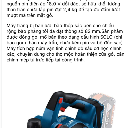
nguồn pin điện áp 18.0 V dồi dào, sở hữu khối lượng
thân trần chưa lắp pin đạt 2,4 kg để tạo độ đầm lướt
mượt mà trên mặt gỗ.
Máy trang bị bản lưỡi bào thép sắc bén cho chiều
rộng bào phẳng tối đa đạt thông số 82 mm.Sản phẩm
được đóng gói mở bán theo dạng cấu hình SOLO (chỉ
bao gồm thân máy trần, chưa kèm pin và bộ đốc sạc).
Máy tích hợp núm vặn tinh chỉnh độ sâu cơ học chính
xác, chuyên dùng cho thợ mộc hoàn thiện cửa gỗ, cân
chỉnh mép tủ trực tiếp tại công trình.