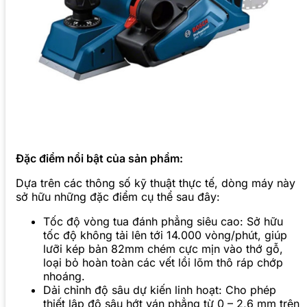
Đặc điểm nổi bật của sản phẩm:
Dựa trên các thông số kỹ thuật thực tế, dòng máy này
sở hữu những đặc điểm cụ thể sau đây:
Tốc độ vòng tua đánh phẳng siêu cao: Sở hữu
tốc độ không tải lên tới 14.000 vòng/phút, giúp
lưỡi kép bản 82mm chém cực mịn vào thớ gỗ,
loại bỏ hoàn toàn các vết lồi lõm thô ráp chớp
nhoáng.
Dải chỉnh độ sâu dự kiến linh hoạt: Cho phép
thiết lập độ sâu hớt ván phẳng từ 0 – 2,6 mm trên