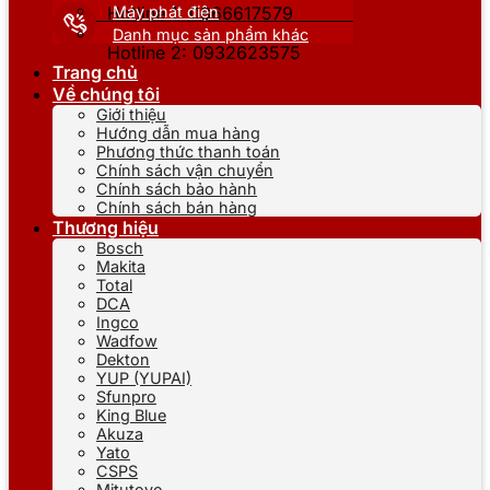
Máy phát điện
Hotline 1: 0866617579
Danh mục sản phẩm khác
Hotline 2: 0932623575
Trang chủ
Về chúng tôi
Giới thiệu
Hướng dẫn mua hàng
Phương thức thanh toán
Chính sách vận chuyển
Chính sách bảo hành
Chính sách bán hàng
Thương hiệu
Bosch
Makita
Total
DCA
Ingco
Wadfow
Dekton
YUP (YUPAI)
Sfunpro
King Blue
Akuza
Yato
CSPS
Mitutoyo