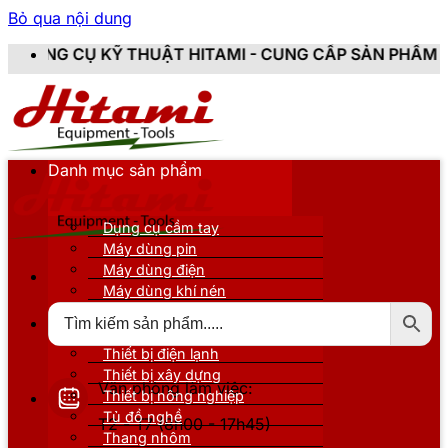
Bỏ qua nội dung
THUẬT HITAMI - CUNG CẤP SẢN PHẨM CHÍNH HÃNG, MỚI
Danh mục sản phẩm
Dụng cụ cầm tay
Máy dùng pin
Máy dùng điện
Máy dùng khí nén
Thiết bị đo kiểm
Thiết bị nâng đỡ
Thiết bị điện lạnh
Thiết bị xây dựng
Văn phòng làm việc:
Thiết bị nông nghiệp
Tủ đồ nghề
T2 - T7 (8h00 - 17h45)
Thang nhôm