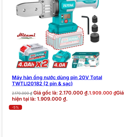
Máy hàn ống nước dùng pin 20V Total
TWTLI20182 (2 pin & sạc)
Giá gốc là: 2.170.000 ₫.
Giá
1.909.000
₫
2.170.000
₫
hiện tại là: 1.909.000 ₫.
-5%