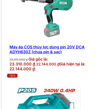
Máy ép COS thủy lực dùng pin 20V DCA
ADYH630Z (chưa pin & sạc)
Giá gốc là:
23.310.000
₫
23.310.000 ₫.
Giá hiện tại là:
22.144.000
₫
22.144.000 ₫.
-12%