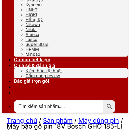
Kyoritsu
UNI-T
HIOKI
Hồng Ký
Nikawa
Nikita
Ameca
Tasco
Super Stars
HPMM
Minbao
Combo tiết kiệm
Chia sẻ & đánh giá
Kiến thức kỹ thuật
Cẩm nang review
Báo giá trọn gói
Trang chủ
/
Sản phẩm
/
Máy dùng pin
/
Máy bào gỗ pin 18V Bosch GHO 185-LI