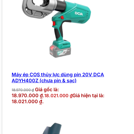
Máy ép COS thủy lực dùng pin 20V DCA
ADYH400Z (chưa pin & sạc)
Giá gốc là:
18.970.000
₫
18.970.000 ₫.
Giá hiện tại là:
18.021.000
₫
18.021.000 ₫.