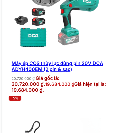
Máy ép COS thủy lực dùng pin 20V DCA
ADYH400EM (2 pin & sạc)
Giá gốc là:
20.720.000
₫
20.720.000 ₫.
Giá hiện tại là:
19.684.000
₫
19.684.000 ₫.
-5%