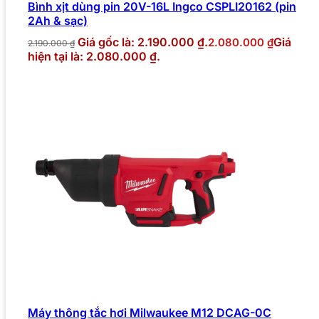
Bình xịt dùng pin 20V-16L Ingco CSPLI20162 (pin
2Ah & sạc)
Giá gốc là: 2.190.000 ₫.
Giá
2.080.000
₫
2.190.000
₫
hiện tại là: 2.080.000 ₫.
Máy thông tắc hơi Milwaukee M12 DCAG-0C