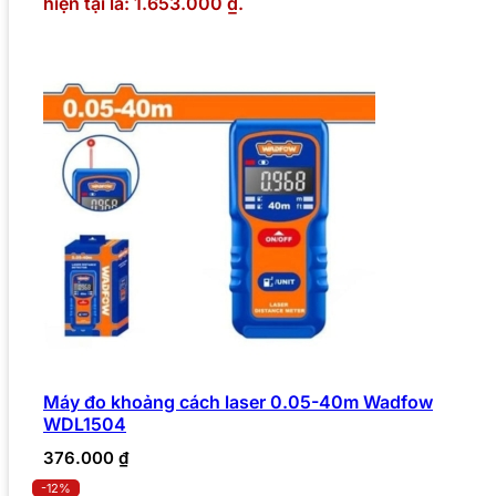
hiện tại là: 1.653.000 ₫.
Máy đo khoảng cách laser 0.05-40m Wadfow
WDL1504
376.000
₫
-12%