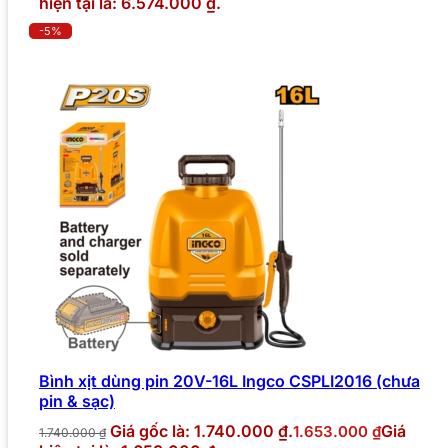
hiện tại là: 6.574.000 ₫.
-5%
Bình xịt dùng pin 20V-16L Ingco CSPLI2016 (chưa
pin & sạc)
Giá gốc là: 1.740.000 ₫.
Giá
1.653.000
₫
1.740.000
₫