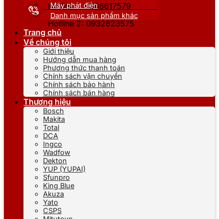
Máy phát điện
Hotline 1: 0866617579
Danh mục sản phẩm khác
Hotline 2: 0932623575
Trang chủ
Về chúng tôi
Giới thiệu
Hướng dẫn mua hàng
Phương thức thanh toán
Chính sách vận chuyển
Chính sách bảo hành
Chính sách bán hàng
Thương hiệu
Bosch
Makita
Total
DCA
Ingco
Wadfow
Dekton
YUP (YUPAI)
Sfunpro
King Blue
Akuza
Yato
CSPS
Mitutoyo