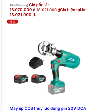
Giá gốc là:
18.970.000
₫
18.970.000 ₫.
Giá hiện tại là:
18.021.000
₫
18.021.000 ₫.
-5%
Máy ép COS thủy lực dùng pin 20V DCA