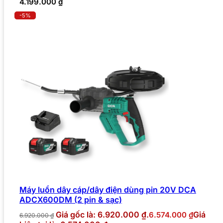
4.199.000
₫
-5%
Máy luồn dây cáp/dây điện dùng pin 20V DCA
ADCX600DM (2 pin & sạc)
Giá gốc là: 6.920.000 ₫.
Giá
6.574.000
₫
6.920.000
₫