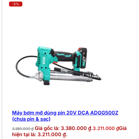
-5%
Máy bơm mỡ dùng pin 20V DCA ADGG500Z
(chưa pin & sạc)
Giá gốc là: 3.380.000 ₫.
Giá
3.211.000
₫
3.380.000
₫
hiện tại là: 3.211.000 ₫.