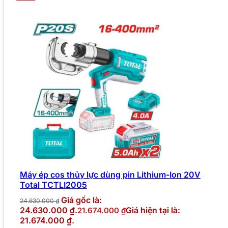
Máy ép cos thủy lực dùng pin Lithium-Ion 20V
Total TCTLI2005
Giá gốc là:
24.630.000
₫
24.630.000 ₫.
Giá hiện tại là:
21.674.000
₫
21.674.000 ₫.