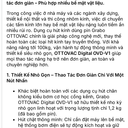
tác đơn giản – Phù hợp nhiều bề mặt vật liệu.
Trong công việc ở nhà máy và các ngành xây dựng,
thiết kế nội thất và thi công nhôm kính, việc di chuyển
các tấm kính lớn hay bề mặt vật liệu nặng luôn tiềm ẩn
nhiều rủi ro. Dụng cụ hút kính dùng pin Grabo
OTTOVAC chính là giải pháp công nghệ mới, thay thế
hoàn toàn các loại hít kính tay truyền thống. Với khả
năng nâng tới 100kg, vận hành tự động thông minh và
thiết kế siêu nhỏ gọn,
OTTOVAC Digital OVD-V1
giúp
mọi thao tác nâng hạ trở nên đơn giản, an toàn và
chuyên nghiệp hơn.
1. Thiết Kế Nhỏ Gọn – Thao Tác Đơn Giản Chỉ Với Một
Nút Nhấn
Khác biệt hoàn toàn với các dụng cụ hút chân
không kiểu bơm cơ học cồng kềnh, Grabo
OTTOVAC Digital OVD-V1 sở hữu thiết kế nho kỳ
nhỏ gọn linh hoạt với trọng lượng tịnh chỉ 1,2 kg
(đã bao gồm pin).
Hút chặt thông minh: Chỉ cần đặt máy lên bề mặt,
hệ thống bơm điện sẽ tự động kích hoạt và giữ