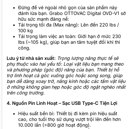
Đừng để vẻ ngoài nhỏ gọn của sản phẩm này
đánh lừa bạn. Grabo OTTOVAC Digital OVD-V1 sở
hữu sức mạnh đáng nể:
Tải trọng tối đa (Max nâng): Lên đến 220 lbs /
100 kg
Tải trọng làm việc an toàn: Giới hạn ở mức 230
lbs (~105 kg), giúp bạn an tâm tuyệt đối khi thi
công.
Lưu ý từ nhà sản xuất:
Trọng lượng nâng thực tế sẽ
phụ thuộc vào hai yếu tố: Loại vật liệu bạn mang theo
và phương pháp (góc độ) nâng của bạn. Thiết bị hỗ
trợ linh hoạt cả góc vuông góc hoặc song song, giúp
bạn dễ dàng xoay trở, nâng kính hoặc các tấm vật liệu
ở những không gian hẹp hoặc góc độ ngặt nghèo nhất
trên công trường.
4. Nguồn Pin Linh Hoạt – Sạc USB Type-C Tiện Lợi
Hiệu suất bền bỉ: Thiết bị đi kèm pin hiệu suất
cao, cho tuổi thọ sử dụng vượt trội lên đến hơn
10.000 lần (>800 giờ hoạt động).