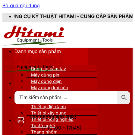
Bỏ qua nội dung
THUẬT HITAMI - CUNG CẤP SẢN PHẨM CHÍNH HÃNG, MỚI
Danh mục sản phẩm
Dụng cụ cầm tay
Máy dùng pin
Máy dùng điện
Máy dùng khí nén
Thiết bị đo kiểm
Thiết bị nâng đỡ
Thiết bị điện lạnh
Thiết bị xây dựng
Văn phòng làm việc:
Thiết bị nông nghiệp
Tủ đồ nghề
T2 - T7 (8h00 - 17h45)
Thang nhôm