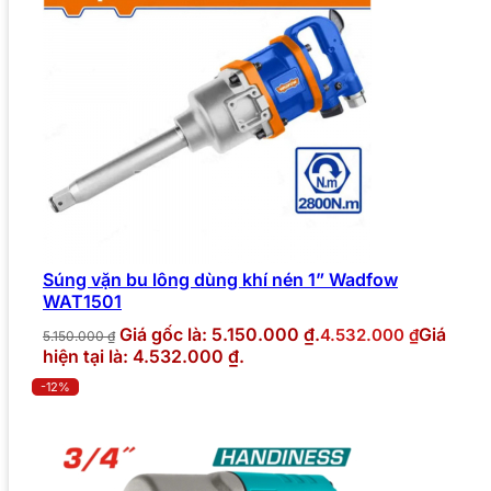
Súng vặn bu lông dùng khí nén 1” Wadfow
WAT1501
Giá gốc là: 5.150.000 ₫.
Giá
4.532.000
₫
5.150.000
₫
hiện tại là: 4.532.000 ₫.
-12%