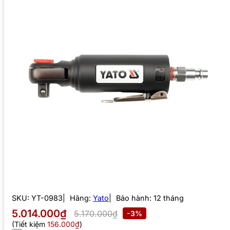
SKU:
YT-0983
Hãng:
Yato
Bảo hành: 12 tháng
5.014.000₫
5.170.000₫
-3%
(Tiết kiệm
156.000₫
)