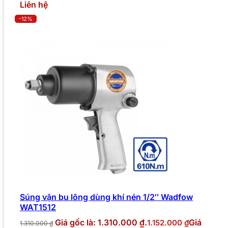
Liên hệ
-12%
Súng vặn bu lông dùng khí nén 1/2″ Wadfow
WAT1512
Giá gốc là: 1.310.000 ₫.
Giá
1.152.000
₫
1.310.000
₫