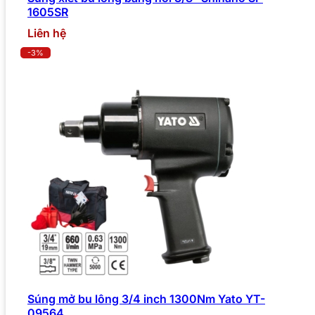
1605SR
Liên hệ
-3%
Súng mở bu lông 3/4 inch 1300Nm Yato YT-
09564