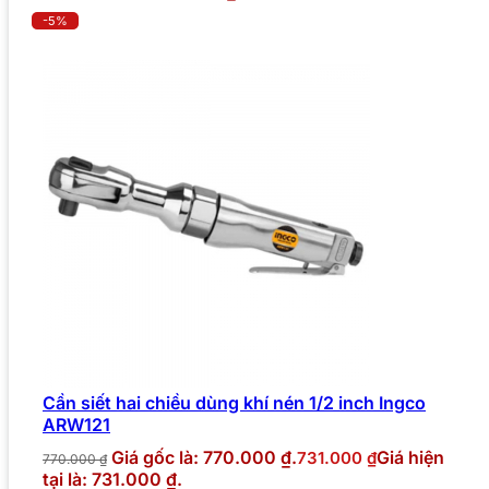
-5%
Cần siết hai chiều dùng khí nén 1/2 inch Ingco
ARW121
Giá gốc là: 770.000 ₫.
Giá hiện
731.000
₫
770.000
₫
tại là: 731.000 ₫.