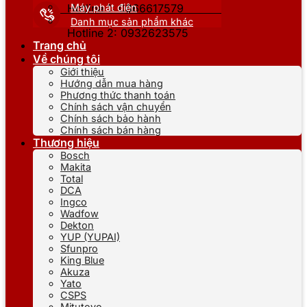
Máy phát điện
Hotline 1: 0866617579
Danh mục sản phẩm khác
Hotline 2: 0932623575
Trang chủ
Về chúng tôi
Giới thiệu
Hướng dẫn mua hàng
Phương thức thanh toán
Chính sách vận chuyển
Chính sách bảo hành
Chính sách bán hàng
Thương hiệu
Bosch
Makita
Total
DCA
Ingco
Wadfow
Dekton
YUP (YUPAI)
Sfunpro
King Blue
Akuza
Yato
CSPS
Mitutoyo