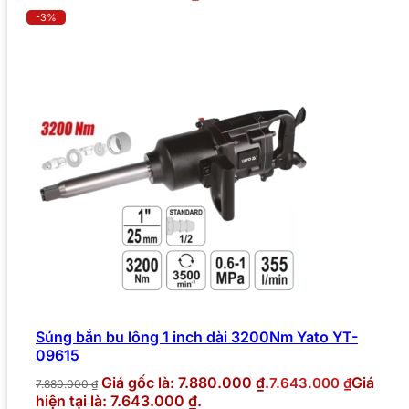
-3%
Súng bắn bu lông 1 inch dài 3200Nm Yato YT-
09615
Giá gốc là: 7.880.000 ₫.
Giá
7.643.000
₫
7.880.000
₫
hiện tại là: 7.643.000 ₫.