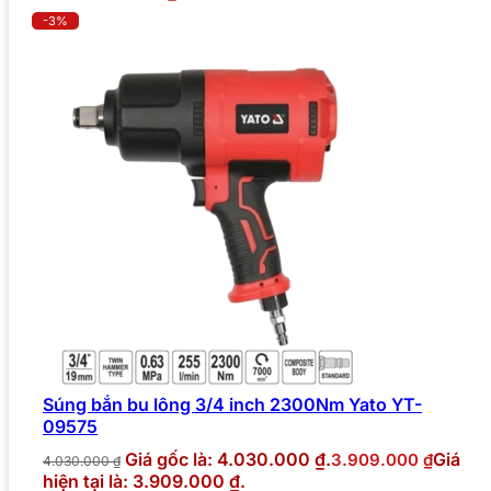
-3%
Súng bắn bu lông 3/4 inch 2300Nm Yato YT-
09575
Giá gốc là: 4.030.000 ₫.
Giá
3.909.000
₫
4.030.000
₫
hiện tại là: 3.909.000 ₫.