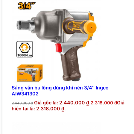
Súng vặn bu lông dùng khí nén 3/4″ Ingco
AIW341302
Giá gốc là: 2.440.000 ₫.
Giá
2.318.000
₫
2.440.000
₫
hiện tại là: 2.318.000 ₫.