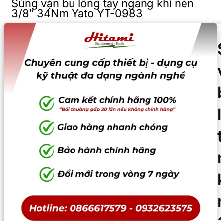
Súng vặn bu lông tay ngang khí nén
3/8″ 34Nm Yato YT-0983