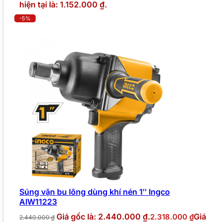
hiện tại là: 1.152.000 ₫.
-5%
Súng vặn bu lông dùng khí nén 1″ Ingco
AIW11223
Giá gốc là: 2.440.000 ₫.
Giá
2.318.000
₫
2.440.000
₫