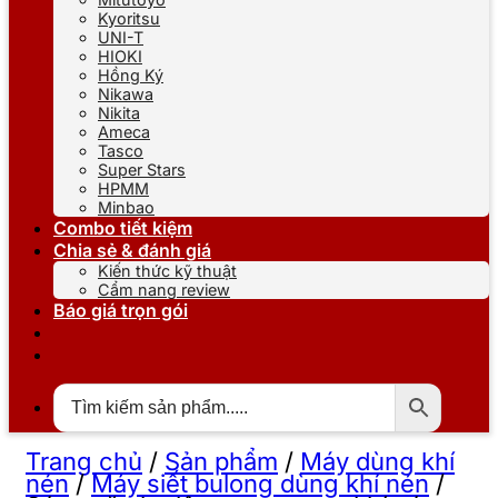
Kyoritsu
UNI-T
HIOKI
Hồng Ký
Nikawa
Nikita
Ameca
Tasco
Super Stars
HPMM
Minbao
Combo tiết kiệm
Chia sẻ & đánh giá
Kiến thức kỹ thuật
Cẩm nang review
Báo giá trọn gói
Trang chủ
/
Sản phẩm
/
Máy dùng khí
nén
/
Máy siết bulong dùng khí nén
/