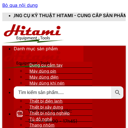
Bỏ qua nội dung
THUẬT HITAMI - CUNG CẤP SẢN PHẨM CHÍNH HÃNG, MỚ
Danh mục sản phẩm
Dụng cụ cầm tay
Máy dùng pin
Máy dùng điện
Máy dùng khí nén
Thiết bị đo kiểm
Thiết bị nâng đỡ
Thiết bị điện lạnh
Thiết bị xây dựng
Văn phòng làm việc:
Thiết bị nông nghiệp
Tủ đồ nghề
T2 - T7 (8h00 - 17h45)
Thang nhôm