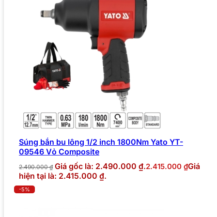
Súng bắn bu lông 1/2 inch 1800Nm Yato YT-
09546 Vỏ Composite
Giá gốc là: 2.490.000 ₫.
Giá
2.415.000
₫
2.490.000
₫
hiện tại là: 2.415.000 ₫.
-5%