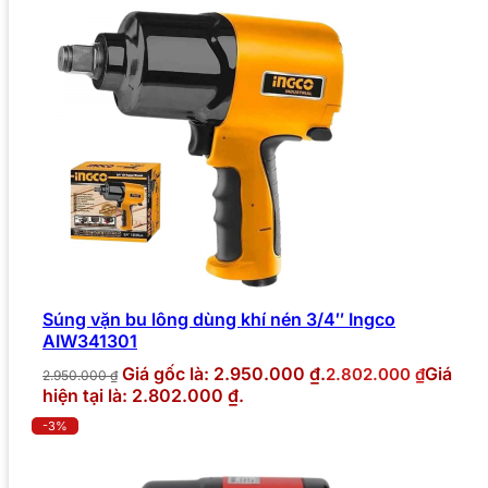
Súng vặn bu lông dùng khí nén 3/4″ Ingco
AIW341301
Giá gốc là: 2.950.000 ₫.
Giá
2.802.000
₫
2.950.000
₫
hiện tại là: 2.802.000 ₫.
-3%