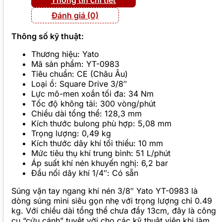
Đánh giá (0)
Thông số kỹ thuật:
Thương hiệu: Yato
Mã sản phẩm: YT-0983
Tiêu chuẩn: CE (Châu Âu)
Loại ổ: Square Drive 3/8″
Lực mô-men xoắn tối đa: 34 Nm
Tốc độ không tải: 300 vòng/phút
Chiều dài tổng thể: 128,3 mm
Kích thước bulong phù hợp: 5,08 mm
Trọng lượng: 0,49 kg
Kích thước dây khí tối thiểu: 10 mm
Mức tiêu thụ khí trung bình: 51 L/phút
Áp suất khí nén khuyến nghị: 6,2 bar
Đầu nối dây khí 1/4″: Có sẵn
Súng vặn tay ngang khí nén 3/8″ Yato YT-0983 là
dòng súng mini siêu gọn nhẹ với trọng lượng chỉ 0.49
kg. Với chiều dài tổng thể chưa đầy 13cm, đây là công
cụ “cứu cánh” tuyệt vời cho các kỹ thuật viên khi làm