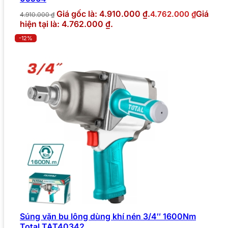
Giá gốc là: 4.910.000 ₫.
Giá
4.762.000
₫
4.910.000
₫
hiện tại là: 4.762.000 ₫.
-12%
Súng vặn bu lông dùng khí nén 3/4″ 1600Nm
Total TAT40342