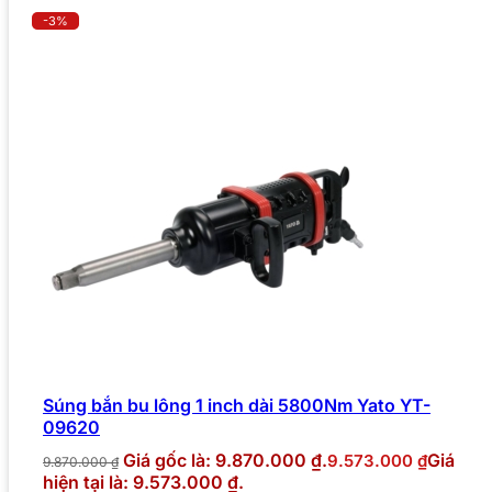
-3%
Súng bắn bu lông 1 inch dài 5800Nm Yato YT-
09620
Giá gốc là: 9.870.000 ₫.
Giá
9.573.000
₫
9.870.000
₫
hiện tại là: 9.573.000 ₫.