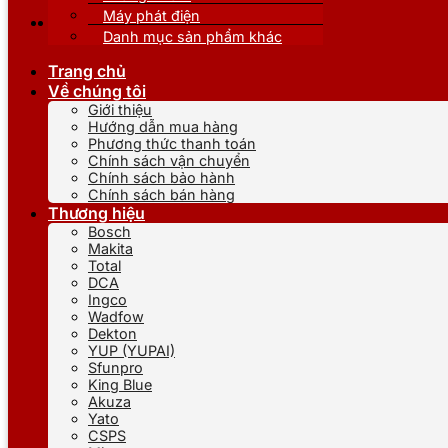
Máy phát điện
Danh mục sản phẩm khác
Trang chủ
Về chúng tôi
Giới thiệu
Hướng dẫn mua hàng
Phương thức thanh toán
Chính sách vận chuyển
Chính sách bảo hành
Chính sách bán hàng
Thương hiệu
Bosch
Makita
Total
DCA
Ingco
Wadfow
Dekton
YUP (YUPAI)
Sfunpro
King Blue
Akuza
Yato
CSPS