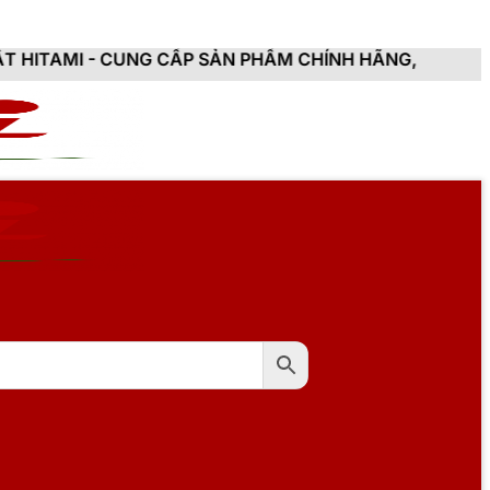
NG CẤP SẢN PHẨM CHÍNH HÃNG, MỚI 100%, ĐẦY ĐỦ CH