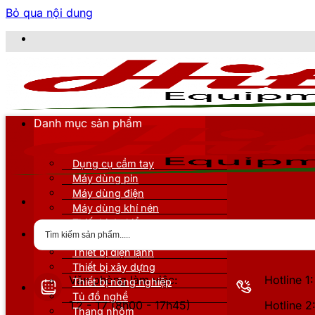
Bỏ qua nội dung
CÔN
Danh mục sản phẩm
Dụng cụ cầm tay
Máy dùng pin
Máy dùng điện
Máy dùng khí nén
Thiết bị đo kiểm
Thiết bị nâng đỡ
Thiết bị điện lạnh
Thiết bị xây dựng
Văn phòng làm việc:
Hotline 
Thiết bị nông nghiệp
Tủ đồ nghề
T2 - T7 (8h00 - 17h45)
Hotline 
Thang nhôm