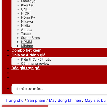
Mitutoyo
Kyoritsu
UNI-T
HIOKI
Hồng Ký
Nikawa
Nikita
Ameca
Tasco
Super Stars
HPMM
Minbao
Combo tiết kiệm
Chia sẻ & đánh giá
Kiến thức kỹ thuật
Cẩm nang review
Báo giá trọn gói
Trang chủ
/
Sản phẩm
/
Máy dùng khí nén
/
Máy siết bu