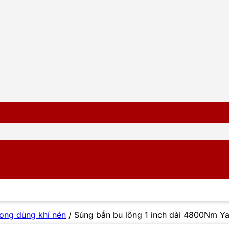
long dùng khí nén
/
Súng bắn bu lông 1 inch dài 4800Nm Y