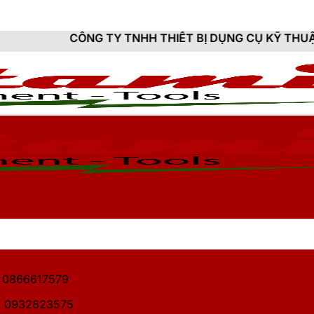
G TY TNHH THIẾT BỊ DỤNG CỤ KỸ THUẬT HITAMI - CU
1: 0866617579
2: 0932623575