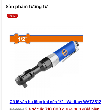
Sản phẩm tương tự
-5%
Cờ lê vặn bu lông khí nén 1/2″ Wadfow WAT3512
Giá gốc là: 710.000 ₫.
Giá hiện
674.000
₫
710.000
₫