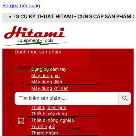
Bỏ qua nội dung
THUẬT HITAMI - CUNG CẤP SẢN PHẨM CHÍNH HÃNG, MỚI
Danh mục sản phẩm
Dụng cụ cầm tay
Máy dùng pin
Máy dùng điện
Máy dùng khí nén
Thiết bị đo kiểm
Thiết bị nâng đỡ
Thiết bị điện lạnh
Thiết bị xây dựng
Văn phòng làm việc:
Thiết bị nông nghiệp
Tủ đồ nghề
T2 - T7 (8h00 - 17h45)
Thang nhôm