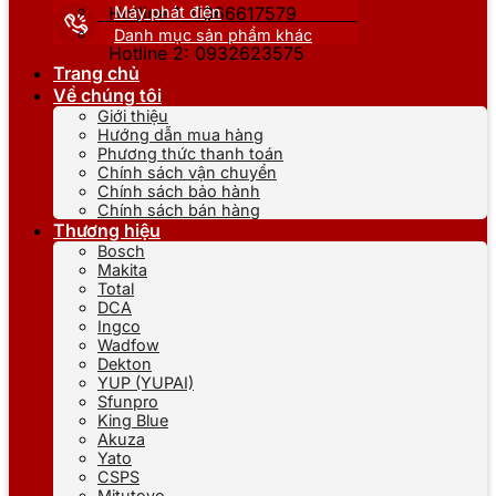
Máy phát điện
Hotline 1: 0866617579
Danh mục sản phẩm khác
Hotline 2: 0932623575
Trang chủ
Về chúng tôi
Giới thiệu
Hướng dẫn mua hàng
Phương thức thanh toán
Chính sách vận chuyển
Chính sách bảo hành
Chính sách bán hàng
Thương hiệu
Bosch
Makita
Total
DCA
Ingco
Wadfow
Dekton
YUP (YUPAI)
Sfunpro
King Blue
Akuza
Yato
CSPS
Mitutoyo