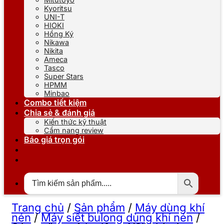
Kyoritsu
UNI-T
HIOKI
Hồng Ký
Nikawa
Nikita
Ameca
Tasco
Super Stars
HPMM
Minbao
Combo tiết kiệm
Chia sẻ & đánh giá
Kiến thức kỹ thuật
Cẩm nang review
Báo giá trọn gói
Trang chủ
/
Sản phẩm
/
Máy dùng khí
nén
/
Máy siết bulong dùng khí nén
/