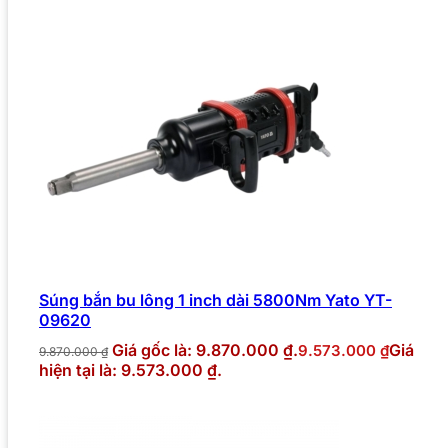
Súng bắn bu lông 1 inch dài 5800Nm Yato YT-
09620
Giá gốc là: 9.870.000 ₫.
Giá
9.573.000
₫
9.870.000
₫
hiện tại là: 9.573.000 ₫.