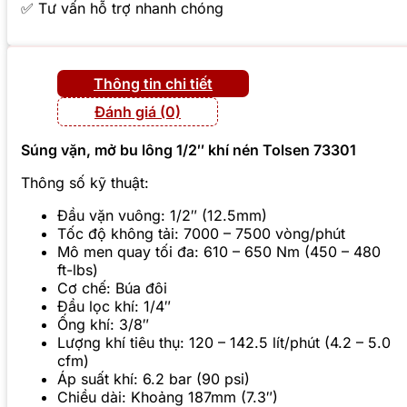
✅ Tư vấn hỗ trợ nhanh chóng
Thông tin chi tiết
Đánh giá (0)
Súng vặn, mở bu lông 1/2″ khí nén Tolsen 73301
Thông số kỹ thuật:
Đầu vặn vuông: 1/2″ (12.5mm)
Tốc độ không tải: 7000 – 7500 vòng/phút
Mô men quay tối đa: 610 – 650 Nm (450 – 480
ft-lbs)
Cơ chế: Búa đôi
Đầu lọc khí: 1/4″
Ống khí: 3/8″
Lượng khí tiêu thụ: 120 – 142.5 lít/phút (4.2 – 5.0
cfm)
Áp suất khí: 6.2 bar (90 psi)
Chiều dài: Khoảng 187mm (7.3″)