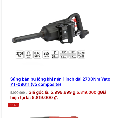
Súng bắn bu lông khí nén 1 inch dài 2700Nm Yato
YT-09611 (vỏ composite)
Giá gốc là: 5.999.999 ₫.
Giá
5.819.000
₫
5.999.999
₫
hiện tại là: 5.819.000 ₫.
-3%