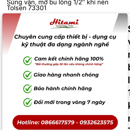
Súng vặn, mở bu lông 1/2″ khí nén
Tolsen 73301