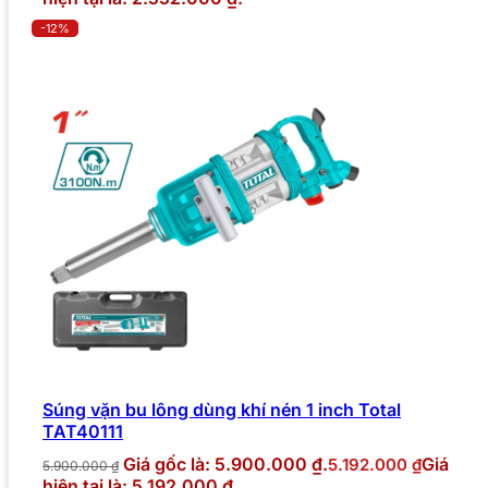
-12%
Súng vặn bu lông dùng khí nén 1 inch Total
TAT40111
Giá gốc là: 5.900.000 ₫.
Giá
5.192.000
₫
5.900.000
₫
hiện tại là: 5.192.000 ₫.