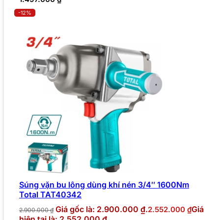
-12%
Súng vặn bu lông dùng khí nén 3/4″ 1600Nm
Total TAT40342
Giá gốc là: 2.900.000 ₫.
Giá
2.552.000
₫
2.900.000
₫
hiện tại là: 2.552.000 ₫.