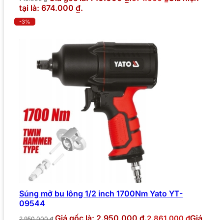
tại là: 674.000 ₫.
-3%
Súng mở bu lông 1/2 inch 1700Nm Yato YT-
09544
Giá gốc là: 2.950.000 ₫.
Giá
2.861.000
₫
2.950.000
₫