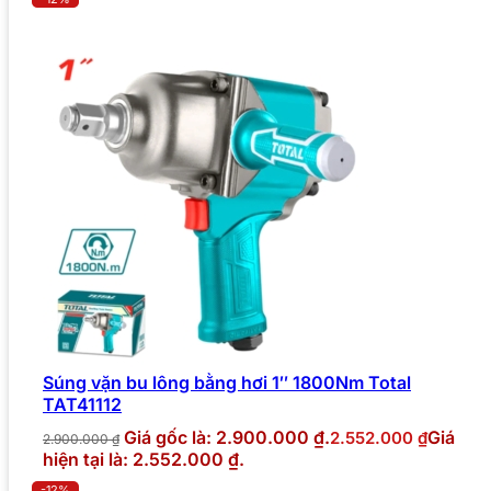
Súng vặn bu lông bằng hơi 1″ 1800Nm Total
TAT41112
Giá gốc là: 2.900.000 ₫.
Giá
2.552.000
₫
2.900.000
₫
hiện tại là: 2.552.000 ₫.
-12%