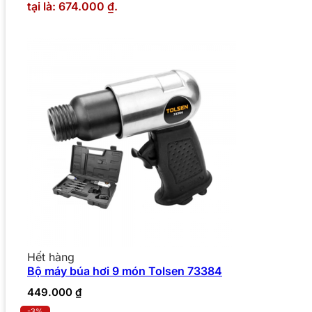
tại là: 674.000 ₫.
Hết hàng
Bộ máy búa hơi 9 món Tolsen 73384
449.000
₫
-3%