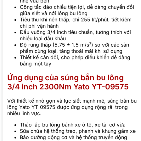
nhẹ vừa bền
Công tắc đảo chiều tiện lợi, dễ dàng chuyển đổi
giữa siết và nới lỏng bu lông
Tiêu thụ khí nén thấp, chỉ 255 lít/phút, tiết kiệm
chi phí vận hành
Đầu vuông 3/4 inch tiêu chuẩn, tương thích với
nhiều loại đầu khẩu
Độ rung thấp (5.75 ± 1.5 m/s²) so với các sản
phẩm cùng loại, tăng thoải mái khi sử dụng
Thiết kế cân đối, cho phép điều khiển dễ dàng
bằng một tay
Ứng dụng của súng bắn bu lông
3/4 inch 2300Nm Yato YT-09575
Với thiết kế nhỏ gọn và lực siết mạnh mẽ, súng bắn bu
lông Yato YT-09575 được ứng dụng rộng rãi trong
nhiều lĩnh vực:
Tháo lắp bu lông bánh xe ô tô, xe tải cỡ vừa
Sửa chữa hệ thống treo, phanh và khung gầm xe
Bảo dưỡng động cơ và hệ thống truyền động