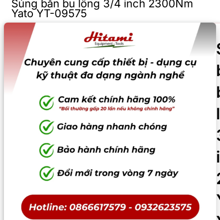
Súng bắn bu lông 3/4 inch 2300Nm
Yato YT-09575