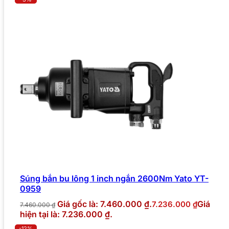
Súng bắn bu lông 1 inch ngắn 2600Nm Yato YT-
0959
Giá gốc là: 7.460.000 ₫.
Giá
7.236.000
₫
7.460.000
₫
hiện tại là: 7.236.000 ₫.
-12%