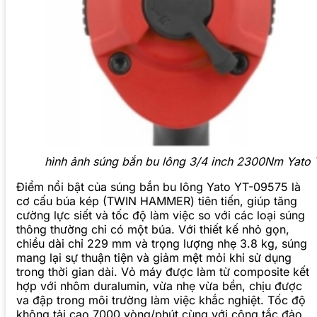
hình ảnh súng bắn bu lông 3/4 inch 2300Nm Yato
Điểm nổi bật của súng bắn bu lông Yato YT-09575 là
cơ cấu búa kép (TWIN HAMMER) tiên tiến, giúp tăng
cường lực siết và tốc độ làm việc so với các loại súng
thông thường chỉ có một búa. Với thiết kế nhỏ gọn,
chiều dài chỉ 229 mm và trọng lượng nhẹ 3.8 kg, súng
mang lại sự thuận tiện và giảm mệt mỏi khi sử dụng
trong thời gian dài. Vỏ máy được làm từ composite kết
hợp với nhôm duralumin, vừa nhẹ vừa bền, chịu được
va đập trong môi trường làm việc khắc nghiệt. Tốc độ
không tải cao 7000 vòng/phút cùng với công tắc đảo