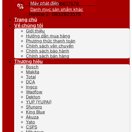
Máy phát điện
Hotline 1: 0866617579
Danh mục sản phẩm khác
Hotline 2: 0932623575
Trang chủ
Về chúng tôi
Giới thiệu
Hướng dẫn mua hàng
Phương thức thanh toán
Chính sách vận chuyển
Chính sách bảo hành
Chính sách bán hàng
Thương hiệu
Bosch
Makita
Total
DCA
Ingco
Wadfow
Dekton
YUP (YUPAI)
Sfunpro
King Blue
Akuza
Yato
CSPS
Mitutoyo