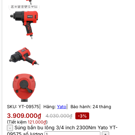
SKU:
YT-09575
Hãng:
Yato
Bảo hành: 24 tháng
3.909.000₫
4.030.000₫
-3%
(Tiết kiệm
121.000₫
)
Súng bắn bu lông 3/4 inch 2300Nm Yato YT-
09575 số lượng