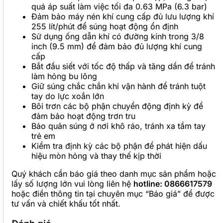
quá áp suất làm việc tối đa 0.63 MPa (6.3 bar)
Đảm bảo máy nén khí cung cấp đủ lưu lượng khí
255 lít/phút để súng hoạt động ổn định
Sử dụng ống dẫn khí có đường kính trong 3/8
inch (9.5 mm) để đảm bảo đủ lượng khí cung
cấp
Bắt đầu siết với tốc độ thấp và tăng dần để tránh
làm hỏng bu lông
Giữ súng chắc chắn khi vận hành để tránh tuột
tay do lực xoắn lớn
Bôi trơn các bộ phận chuyển động định kỳ để
đảm bảo hoạt động trơn tru
Bảo quản súng ở nơi khô ráo, tránh xa tầm tay
trẻ em
Kiểm tra định kỳ các bộ phận để phát hiện dấu
hiệu mòn hỏng và thay thế kịp thời
Quý khách cần báo giá theo danh mục sản phẩm hoặc
lấy số lượng lớn vui lòng liên hệ
hotline: 0866617579
hoặc điền thông tin tại chuyên mục “Báo giá” để được
tư vấn và chiết khấu tốt nhất.