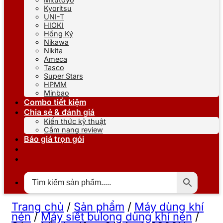
Kyoritsu
UNI-T
HIOKI
Hồng Ký
Nikawa
Nikita
Ameca
Tasco
Super Stars
HPMM
Minbao
Combo tiết kiệm
Chia sẻ & đánh giá
Kiến thức kỹ thuật
Cẩm nang review
Báo giá trọn gói
Trang chủ
/
Sản phẩm
/
Máy dùng khí
nén
/
Máy siết bulong dùng khí nén
/