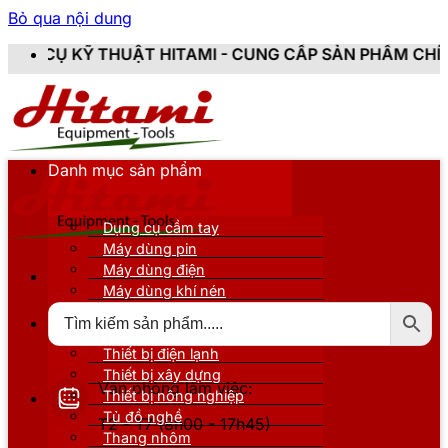
Bỏ qua nội dung
ITAMI - CUNG CẤP SẢN PHẨM CHÍNH HÃNG, MỚI 100%,
Danh mục sản phẩm
Dụng cụ cầm tay
Máy dùng pin
Máy dùng điện
Máy dùng khí nén
Thiết bị đo kiểm
Thiết bị nâng đỡ
Thiết bị điện lạnh
Thiết bị xây dựng
Văn phòng làm việc:
Thiết bị nông nghiệp
Tủ đồ nghề
T2 - T7 (8h00 - 17h45)
Thang nhôm