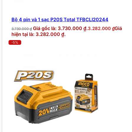
Bộ 4 pin và 1 sạc P20S Total TFBCLI20244
Giá gốc là: 3.730.000 ₫.
Giá
3.282.000
₫
3.730.000
₫
hiện tại là: 3.282.000 ₫.
-5%