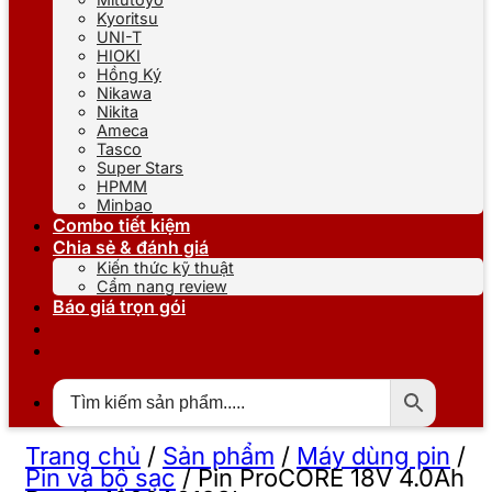
Kyoritsu
UNI-T
HIOKI
Hồng Ký
Nikawa
Nikita
Ameca
Tasco
Super Stars
HPMM
Minbao
Combo tiết kiệm
Chia sẻ & đánh giá
Kiến thức kỹ thuật
Cẩm nang review
Báo giá trọn gói
Trang chủ
/
Sản phẩm
/
Máy dùng pin
/
Pin và bộ sạc
/
Pin ProCORE 18V 4.0Ah