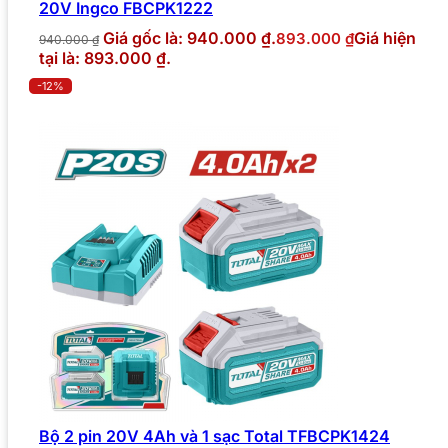
20V Ingco FBCPK1222
Giá gốc là: 940.000 ₫.
Giá hiện
893.000
₫
940.000
₫
tại là: 893.000 ₫.
-12%
Bộ 2 pin 20V 4Ah và 1 sạc Total TFBCPK1424