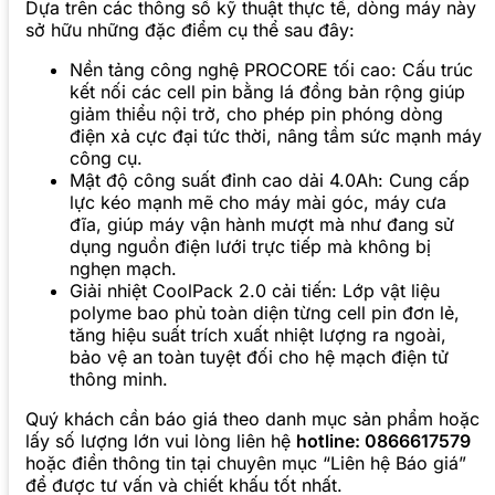
Dựa trên các thông số kỹ thuật thực tế, dòng máy này
sở hữu những đặc điểm cụ thể sau đây:
Nền tảng công nghệ PROCORE tối cao: Cấu trúc
kết nối các cell pin bằng lá đồng bản rộng giúp
giảm thiểu nội trở, cho phép pin phóng dòng
điện xả cực đại tức thời, nâng tầm sức mạnh máy
công cụ.
Mật độ công suất đỉnh cao dải 4.0Ah: Cung cấp
lực kéo mạnh mẽ cho máy mài góc, máy cưa
đĩa, giúp máy vận hành mượt mà như đang sử
dụng nguồn điện lưới trực tiếp mà không bị
nghẹn mạch.
Giải nhiệt CoolPack 2.0 cải tiến: Lớp vật liệu
polyme bao phủ toàn diện từng cell pin đơn lẻ,
tăng hiệu suất trích xuất nhiệt lượng ra ngoài,
bảo vệ an toàn tuyệt đối cho hệ mạch điện tử
thông minh.
Quý khách cần báo giá theo danh mục sản phẩm hoặc
lấy số lượng lớn vui lòng liên hệ
hotline: 0866617579
hoặc điền thông tin tại chuyên mục “Liên hệ Báo giá”
để được tư vấn và chiết khấu tốt nhất.