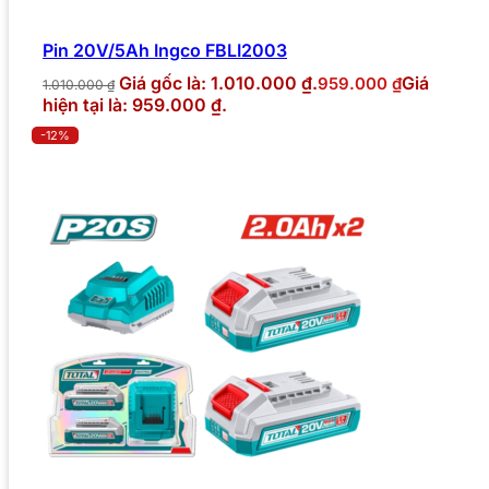
Pin 20V/5Ah Ingco FBLI2003
Giá gốc là: 1.010.000 ₫.
Giá
959.000
₫
1.010.000
₫
hiện tại là: 959.000 ₫.
-12%