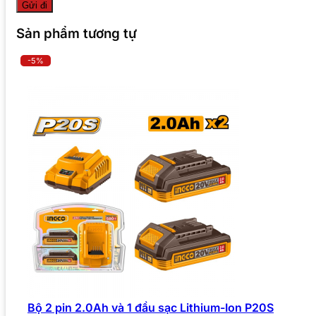
Sản phẩm tương tự
-5%
Bộ 2 pin 2.0Ah và 1 đầu sạc Lithium-Ion P20S