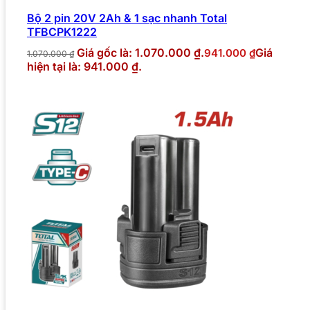
Bộ 2 pin 20V 2Ah & 1 sạc nhanh Total
TFBCPK1222
Giá gốc là: 1.070.000 ₫.
Giá
941.000
₫
1.070.000
₫
hiện tại là: 941.000 ₫.