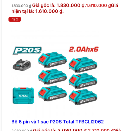
Giá gốc là: 1.830.000 ₫.
Giá
1.610.000
₫
1.830.000
₫
hiện tại là: 1.610.000 ₫.
-12%
Bộ 6 pin và 1 sạc P20S Total TFBCLI2062
Giá gốc là: 3.080.000 ₫.
Giá
2.710.000
₫
3.080.000
₫