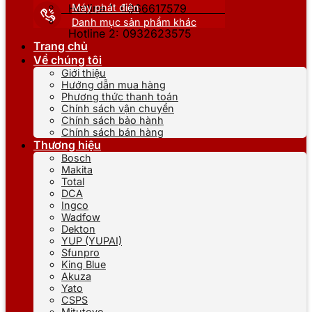
Máy phát điện
Hotline 1: 0866617579
Danh mục sản phẩm khác
Hotline 2: 0932623575
Trang chủ
Về chúng tôi
Giới thiệu
Hướng dẫn mua hàng
Phương thức thanh toán
Chính sách vận chuyển
Chính sách bảo hành
Chính sách bán hàng
Thương hiệu
Bosch
Makita
Total
DCA
Ingco
Wadfow
Dekton
YUP (YUPAI)
Sfunpro
King Blue
Akuza
Yato
CSPS
Mitutoyo