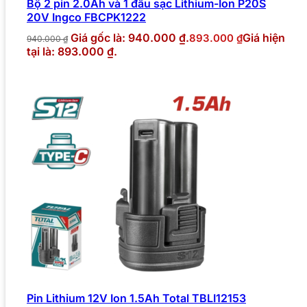
Bộ 2 pin 2.0Ah và 1 đầu sạc Lithium-Ion P20S
20V Ingco FBCPK1222
Giá gốc là: 940.000 ₫.
Giá hiện
893.000
₫
940.000
₫
tại là: 893.000 ₫.
Pin Lithium 12V Ion 1.5Ah Total TBLI12153