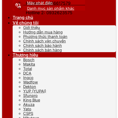
Máy phát điện
Hotline 1: 0866617579
Danh mục sản phẩm khác
Hotline 2: 0932623575
Trang chủ
Về chúng tôi
Giới thiệu
Hướng dẫn mua hàng
Phương thức thanh toán
Chính sách vận chuyển
Chính sách bảo hành
Chính sách bán hàng
Thương hiệu
Bosch
Makita
Total
DCA
Ingco
Wadfow
Dekton
YUP (YUPAI)
Sfunpro
King Blue
Akuza
Yato
CSPS
Mitutoyo