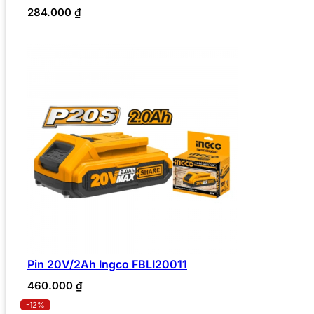
284.000
₫
Pin 20V/2Ah Ingco FBLI20011
460.000
₫
-12%