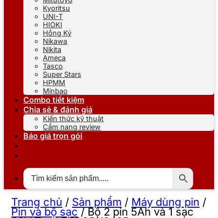
Kyoritsu
UNI-T
HIOKI
Hồng Ký
Nikawa
Nikita
Ameca
Tasco
Super Stars
HPMM
Minbao
Combo tiết kiệm
Chia sẻ & đánh giá
Kiến thức kỹ thuật
Cẩm nang review
Báo giá trọn gói
Trang chủ
/
Sản phẩm
/
Máy dùng pin
/
Pin và bộ sạc
/
Bộ 2 pin 5Ah và 1 sạc