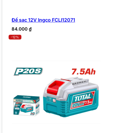
Đế sạc 12V Ingco FCLI12071
84.000
₫
-12%