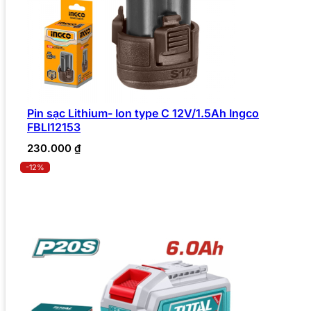
Pin sạc Lithium- Ion type C 12V/1.5Ah Ingco
FBLI12153
230.000
₫
-12%