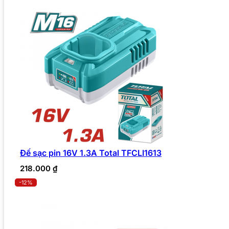
Đế sạc pin 16V 1.3A Total TFCLI1613
218.000
₫
-12%