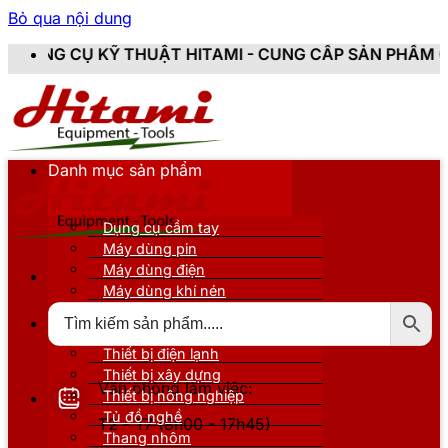
Bỏ qua nội dung
HUẬT HITAMI - CUNG CẤP SẢN PHẨM CHÍNH HÃNG, MỚI
Danh mục sản phẩm
Dụng cụ cầm tay
Máy dùng pin
Máy dùng điện
Máy dùng khí nén
Thiết bị đo kiểm
Thiết bị nâng đỡ
Thiết bị điện lạnh
Thiết bị xây dựng
Văn phòng làm việc:
Thiết bị nông nghiệp
Tủ đồ nghề
T2 - T7 (8h00 - 17h45)
Thang nhôm