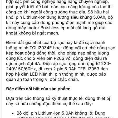
hợp sạc pin công nghiệp hạng nặng chuyên nghiệp,
giải quyết triệt để bài toán cạn năng lượng của thợ thi
công cơ khí ngoài công trường thực địa. Sở hữu hai
khối pin Lithium-Ion dung lượng siêu khủng 5.0Ah, bộ
kit này cung cấp dòng phóng điện mạnh mẽ giúp các
dòng máy motor Brushless ép mài cắt láng gỗ dứt
khoát không bị ngắt mạch.
Điểm dắt giá nhất của bộ sạc này là đế sạc nhanh
thông minh TCLI2034E hoạt động với cơ chế cổng sạc
kép hoạt động đồng thời, cho phép nạp năng lượng
cùng lúc cho 2 viên pin P20S với dòng điện đầu ra
cực mạnh đạt 4A. Điện áp sạc rộng dải rộng từ 220-
240V 50/60Hz, đi kèm 2 pin 5.0Ah TFBLI2053 tích
hợp hệ đèn LED hiển thị pin thông minh, được bảo
quản an toàn trong vỉ đôi chắc chắn.
Đặc điểm nổi bật của sản phẩm:
Dựa trên các thông số kỹ thuật thực tế, dòng thiết bị
này sở hữu những đặc điểm cụ thể sau đây:
Bộ đôi pin Lithium-Ion 5.0Ah khổng lồ: Dung