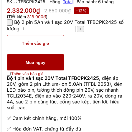
SKU:
TFBCPK2425
Hãng:
Total
Bảo hành: 6 tháng
2.332.000₫
2.650.000₫
-12%
(Tiết kiệm
318.000₫
)
Bộ 2 pin 5Ah và 1 sạc 20V Total TFBCPK2425 số
lượng
Thêm vào giỏ
Mua ngay
Thêm vào báo giá
Bộ 1 pin và 1 sạc 20V Total TFBCPK2425
, điện áp
20V, gồm 2 pin Lithium-ion 5.0Ah (TFBLI2053), đèn
LED báo pin, tương thích dòng pin 20V, sạc nhanh
TCLI2034E, điện áp vào 220-240V, ra 20V, dòng ra
4A, sạc 2 pin cùng lúc, cổng sạc kép, tiện lợi, hiệu
suất cao.
✅ Cam kết chính hãng, mới 100%
✅ Hóa đơn VAT, chứng từ đầy đủ