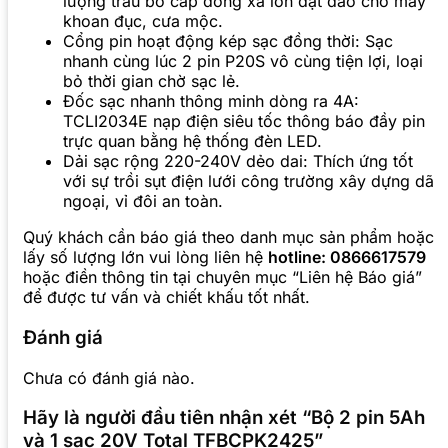
lượng trâu bò cấp dòng xả lớn dạt dào cho máy
khoan đục, cưa mộc.
Cổng pin hoạt động kép sạc đồng thời: Sạc
nhanh cùng lúc 2 pin P20S vô cùng tiện lợi, loại
bỏ thời gian chờ sạc lẻ.
Đốc sạc nhanh thông minh dòng ra 4A:
TCLI2034E nạp điện siêu tốc thông báo đầy pin
trực quan bằng hệ thống đèn LED.
Dải sạc rộng 220-240V dẻo dai: Thích ứng tốt
với sự trồi sụt điện lưới công trường xây dựng dã
ngoại, vỉ đôi an toàn.
Quý khách cần báo giá theo danh mục sản phẩm hoặc
lấy số lượng lớn vui lòng liên hệ
hotline: 0866617579
hoặc điền thông tin tại chuyên mục “Liên hệ Báo giá”
để được tư vấn và chiết khấu tốt nhất.
Đánh giá
Chưa có đánh giá nào.
Hãy là người đầu tiên nhận xét “Bộ 2 pin 5Ah
và 1 sạc 20V Total TFBCPK2425”