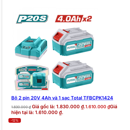
Bộ 2 pin 20V 4Ah và 1 sạc Total TFBCPK1424
Giá gốc là: 1.830.000 ₫.
Giá
1.610.000
₫
1.830.000
₫
hiện tại là: 1.610.000 ₫.
-12%