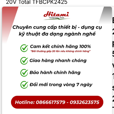
20V Total TFBCPK2425