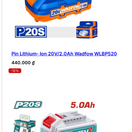
Pin Lithium- Ion 20V/2.0Ah Wadfow WLBP520
440.000
₫
-12%