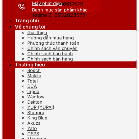
Máy phát điện
Hotline 1: 0866617579
Danh mục sản phẩm khác
Hotline 2: 0932623575
Trang chủ
Về chúng tôi
Giới thiệu
Hướng dẫn mua hàng
Phương thức thanh toán
Chính sách vận chuyển
Chính sách bảo hành
Chính sách bán hàng
Thương hiệu
Bosch
Makita
Total
DCA
Ingco
Wadfow
Dekton
YUP (YUPAI)
Sfunpro
King Blue
Akuza
Yato
CSPS
Mitutoyo