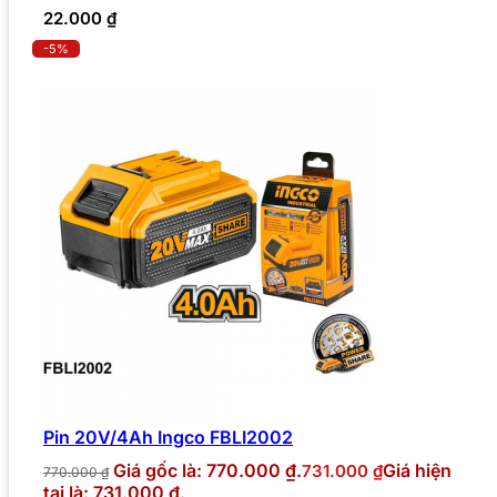
22.000
₫
-5%
Pin 20V/4Ah Ingco FBLI2002
Giá gốc là: 770.000 ₫.
Giá hiện
731.000
₫
770.000
₫
tại là: 731.000 ₫.