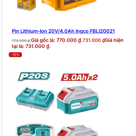
Pin Lithium-Ion 20V/4.0Ah Ingco FBLI20021
Giá gốc là: 770.000 ₫.
Giá hiện
731.000
₫
770.000
₫
tại là: 731.000 ₫.
-12%