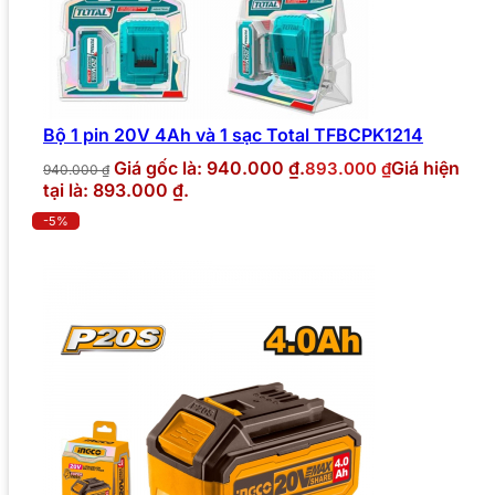
Bộ 1 pin 20V 4Ah và 1 sạc Total TFBCPK1214
Giá gốc là: 940.000 ₫.
Giá hiện
893.000
₫
940.000
₫
tại là: 893.000 ₫.
-5%