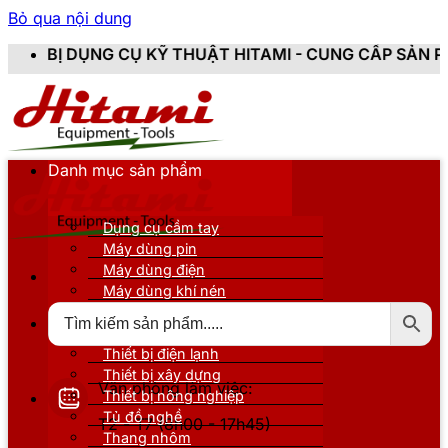
Bỏ qua nội dung
Ụ KỸ THUẬT HITAMI - CUNG CẤP SẢN PHẨM CHÍNH HÃNG
Danh mục sản phẩm
Dụng cụ cầm tay
Máy dùng pin
Máy dùng điện
Máy dùng khí nén
Thiết bị đo kiểm
Thiết bị nâng đỡ
Thiết bị điện lạnh
Thiết bị xây dựng
Văn phòng làm việc:
Thiết bị nông nghiệp
Tủ đồ nghề
T2 - T7 (8h00 - 17h45)
Thang nhôm