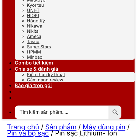
Kyoritsu
UNI-T
HIOKI
Hồng Ký
Nikawa
Nikita
Ameca
Tasco
Super Stars
HPMM
Minbao
Combo tiết kiệm
Chia sẻ & đánh giá
Kiến thức kỹ thuật
Cẩm nang review
Báo giá trọn gói
Trang chủ
/
Sản phẩm
/
Máy dùng pin
/
Pin và bộ sạc
/
Pin sạc Lithium- Ion