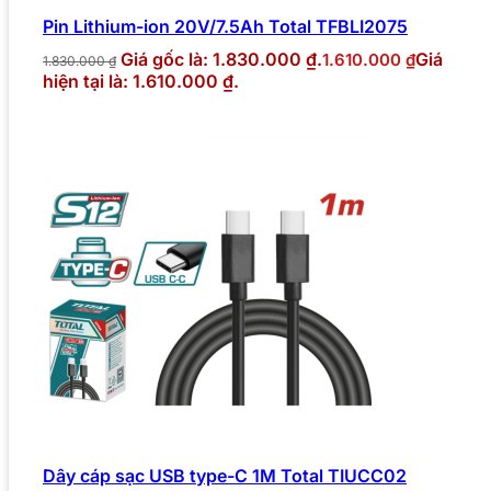
Pin Lithium-ion 20V/7.5Ah Total TFBLI2075
Giá gốc là: 1.830.000 ₫.
Giá
1.610.000
₫
1.830.000
₫
hiện tại là: 1.610.000 ₫.
Dây cáp sạc USB type-C 1M Total TIUCC02