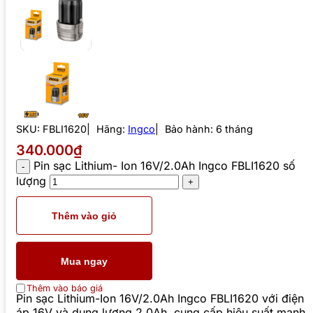
SKU:
FBLI1620
Hãng:
Ingco
Bảo hành: 6 tháng
340.000₫
Pin sạc Lithium- Ion 16V/2.0Ah Ingco FBLI1620 số
lượng
Thêm vào giỏ
Mua ngay
Thêm vào báo giá
Pin sạc Lithium-Ion 16V/2.0Ah Ingco FBLI1620 với điện
áp 16V và dung lượng 2.0Ah, cung cấp hiệu suất mạnh