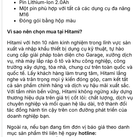
Pin Lithium-Ion 2.0Ah
Một pin phù hợp với tất cả các dụng cụ đa năng
M16
Đóng gói bằng hộp màu
Vì sao nên chọn mua tại Hitami?
Hitami với hơn 10 năm kinh nghiệm trong lĩnh vực sản
xuất và nhập khẩu thiết bị dụng cụ kỹ thuật, tự hào
cung cấp giải pháp toàn diện cho Garage, xưởng dịch
vụ, nhà máy lắp ráp ô tô và khu công nghiệp, công
trường xây dựng, tòa nhà, chung cư trên toàn quốc và
quốc tế. Lấy khách hàng làm trung tâm, Hitami lắng
nghe và trân trọng mọi ý kiến đóng góp, cam kết tất
cả sản phẩm chính hãng và dịch vụ hậu mãi xuất sắc.
Với tầm nhìn bền vững, Hitami không ngừng xây dựng
thương hiệu dựa trên giá trị cốt lõi: chất lượng, dịch vụ
chuyên nghiệp và mối quan hệ lâu dài, trở thành đối
tác đồng hành tin cậy trên con đường phát triển của
doanh nghiệp bạn.
Ngoài ra, nếu bạn đang tìm đơn vị báo giá theo danh
mục sản phẩm thì liên hệ ngay
hotline: