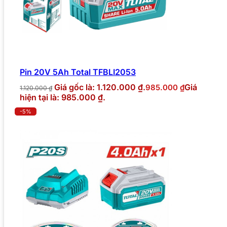
Pin 20V 5Ah Total TFBLI2053
Giá gốc là: 1.120.000 ₫.
Giá
985.000
₫
1.120.000
₫
hiện tại là: 985.000 ₫.
-5%