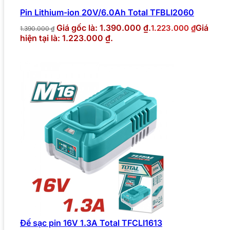
Pin Lithium-ion 20V/6.0Ah Total TFBLI2060
Giá gốc là: 1.390.000 ₫.
Giá
1.223.000
₫
1.390.000
₫
hiện tại là: 1.223.000 ₫.
Đế sạc pin 16V 1.3A Total TFCLI1613