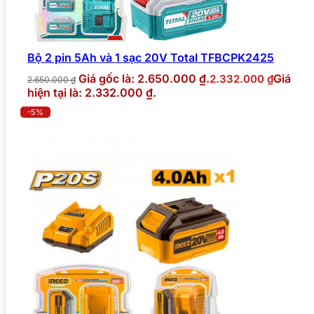
Bộ 2 pin 5Ah và 1 sạc 20V Total TFBCPK2425
Giá gốc là: 2.650.000 ₫.
Giá
2.332.000
₫
2.650.000
₫
hiện tại là: 2.332.000 ₫.
-5%