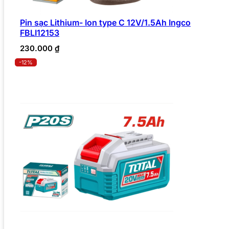
Pin sạc Lithium- Ion type C 12V/1.5Ah Ingco
FBLI12153
230.000
₫
-12%