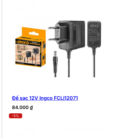
Đế sạc 12V Ingco FCLI12071
84.000
₫
-5%