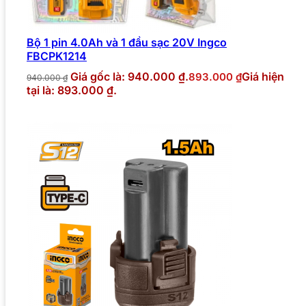
Bộ 1 pin 4.0Ah và 1 đầu sạc 20V Ingco
FBCPK1214
Giá gốc là: 940.000 ₫.
Giá hiện
893.000
₫
940.000
₫
tại là: 893.000 ₫.