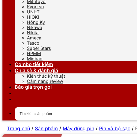
Mitutoyo
Kyoritsu
UNI-T
HIOKI
Hồng Ký
Nikawa
Nikita
Ameca
Tasco
Super Stars
HPMM
Minbao
Combo tiết kiệm
Chia sẻ & đánh giá
Kiến thức kỹ thuật
Cẩm nang review
Báo giá trọn gói
Trang chủ
/
Sản phẩm
/
Máy dùng pin
/
Pin và bộ sạc
/