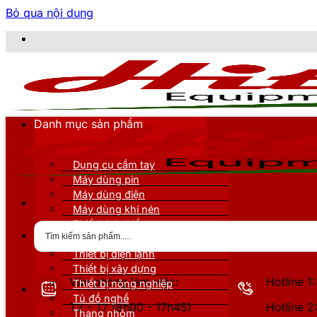
Bỏ qua nội dung
CÔNG TY TN
Danh mục sản phẩm
Dụng cụ cầm tay
Máy dùng pin
Máy dùng điện
Máy dùng khí nén
Thiết bị đo kiểm
Thiết bị nâng đỡ
Thiết bị điện lạnh
Thiết bị xây dựng
Văn phòng làm việc:
Hotline 
Thiết bị nông nghiệp
Tủ đồ nghề
T2 - T7 (8h00 - 17h45)
Hotline 
Thang nhôm