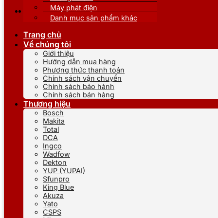
Máy phát điện
Danh mục sản phẩm khác
Trang chủ
Về chúng tôi
Giới thiệu
Hướng dẫn mua hàng
Phương thức thanh toán
Chính sách vận chuyển
Chính sách bảo hành
Chính sách bán hàng
Thương hiệu
Bosch
Makita
Total
DCA
Ingco
Wadfow
Dekton
YUP (YUPAI)
Sfunpro
King Blue
Akuza
Yato
CSPS