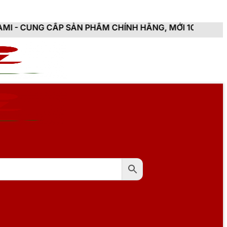
SẢN PHẨM CHÍNH HÃNG, MỚI 100%, ĐẦY ĐỦ CHỨNG TỪ, 