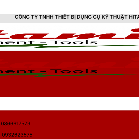
HH THIẾT BỊ DỤNG CỤ KỸ THUẬT HITAMI - CUNG CẤP 
1: 0866617579
2: 0932623575