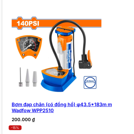
Bơm đạp chân (có đồng hồ) φ43.5*183m m
Wadfow WPP2510
200.000
₫
-15%