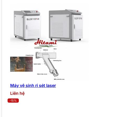
Máy vệ sinh rỉ sét laser
Liên hệ
-15%