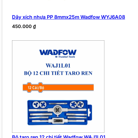
Dây xích nhựa PP 8mmx25m Wadfow WYJ6A08
450.000
₫
Bộ taro ren 12 chi tiết Wadfow WAJ1L01