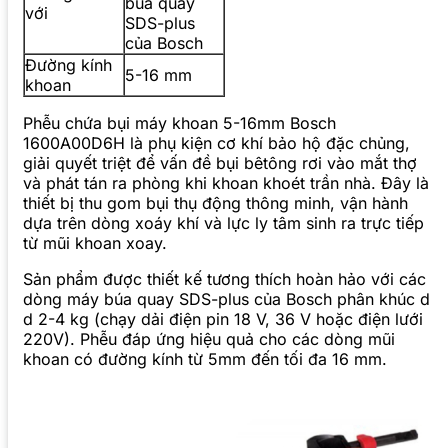
búa quay
với
SDS-plus
của Bosch
Đường kính
5-16 mm
khoan
Phễu chứa bụi máy khoan 5-16mm Bosch
1600A00D6H là phụ kiện cơ khí bảo hộ đặc chủng,
giải quyết triệt để vấn đề bụi bêtông rơi vào mắt thợ
và phát tán ra phòng khi khoan khoét trần nhà. Đây là
thiết bị thu gom bụi thụ động thông minh, vận hành
dựa trên dòng xoáy khí và lực ly tâm sinh ra trực tiếp
từ mũi khoan xoay.
Sản phẩm được thiết kế tương thích hoàn hảo với các
dòng máy búa quay SDS-plus của Bosch phân khúc d
d 2-4 kg (chạy dải điện pin 18 V, 36 V hoặc điện lưới
220V). Phễu đáp ứng hiệu quả cho các dòng mũi
khoan có đường kính từ 5mm đến tối đa 16 mm.