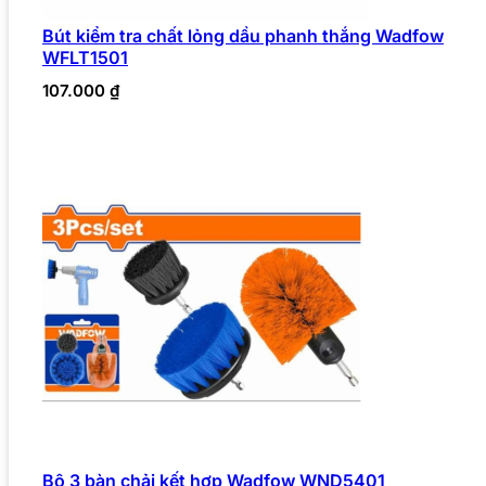
Bút kiểm tra chất lỏng dầu phanh thắng Wadfow
WFLT1501
107.000
₫
Bộ 3 bàn chải kết hợp Wadfow WND5401