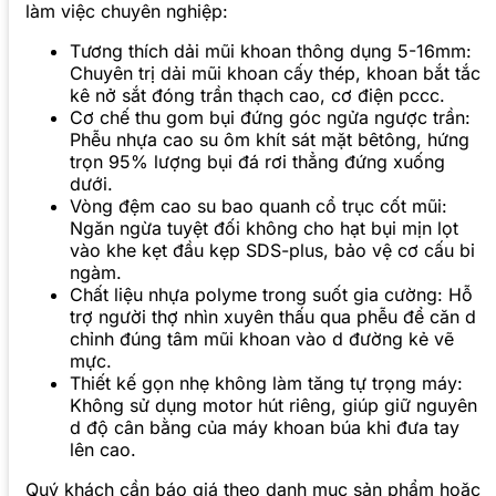
làm việc chuyên nghiệp:
Tương thích dải mũi khoan thông dụng 5-16mm:
Chuyên trị dải mũi khoan cấy thép, khoan bắt tắc
kê nở sắt đóng trần thạch cao, cơ điện pccc.
Cơ chế thu gom bụi đứng góc ngửa ngược trần:
Phễu nhựa cao su ôm khít sát mặt bêtông, hứng
trọn 95% lượng bụi đá rơi thẳng đứng xuống
dưới.
Vòng đệm cao su bao quanh cổ trục cốt mũi:
Ngăn ngừa tuyệt đối không cho hạt bụi mịn lọt
vào khe kẹt đầu kẹp SDS-plus, bảo vệ cơ cấu bi
ngàm.
Chất liệu nhựa polyme trong suốt gia cường: Hỗ
trợ người thợ nhìn xuyên thấu qua phễu để căn d
chỉnh đúng tâm mũi khoan vào d đường kẻ vẽ
mực.
Thiết kế gọn nhẹ không làm tăng tự trọng máy:
Không sử dụng motor hút riêng, giúp giữ nguyên
d độ cân bằng của máy khoan búa khi đưa tay
lên cao.
Quý khách cần báo giá theo danh mục sản phẩm hoặc