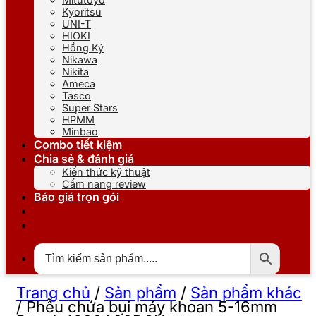
Kyoritsu
UNI-T
HIOKI
Hồng Ký
Nikawa
Nikita
Ameca
Tasco
Super Stars
HPMM
Minbao
Combo tiết kiệm
Chia sẻ & đánh giá
Kiến thức kỹ thuật
Cẩm nang review
Báo giá trọn gói
Trang chủ
/
Sản phẩm
/
Sản phẩm khác
/
Phễu chứa bụi máy khoan 5-16mm