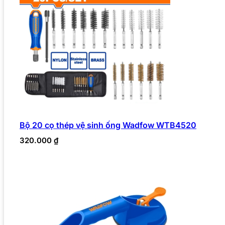
Bộ 20 cọ thép vệ sinh ống Wadfow WTB4520
320.000
₫