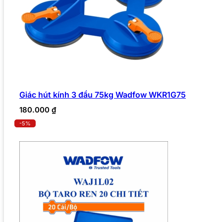
Giác hút kính 3 đầu 75kg Wadfow WKR1G75
180.000
₫
-5%