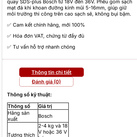
quay SDS-plus Bosch từ 18V đến 36V. Phễu gom sạch
mạt đá khi khoan đường kính mũi 5-16mm, giúp giữ
môi trường thi công trên cao sạch sẽ, không bụi bặm.
✅ Cam kết chính hãng, mới 100%
✅ Hóa đơn VAT, chứng từ đầy đủ
✅ Tư vấn hỗ trợ nhanh chóng
Thông tin chi tiết
Đánh giá (0)
Thông số kỹ thuật:
Thông số
Giá trị
Hãng sản
Bosch
xuất
2-4 kg và 18
V hoặc 36 V
Tương thích