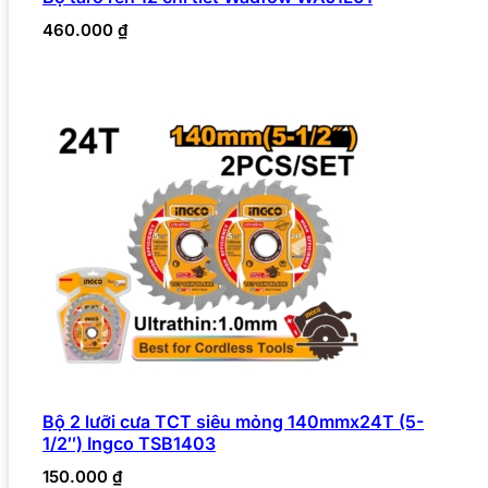
460.000
₫
Bộ 2 lưỡi cưa TCT siêu mỏng 140mmx24T (5-
1/2″) Ingco TSB1403
150.000
₫