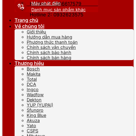
Máy phát điện
Hotline 1: 0866617579
Danh mục sản phẩm khác
Hotline 2: 0932623575
Trang chủ
Về chúng tôi
Giới thiệu
Hướng dẫn mua hàng
Phương thức thanh toán
Chính sách vận chuyển
Chính sách bảo hành
Chính sách bán hàng
Thương hiệu
Bosch
Makita
Total
DCA
Ingco
Wadfow
Dekton
YUP (YUPAI)
Sfunpro
King Blue
Akuza
Yato
CSPS
Mitutoyo