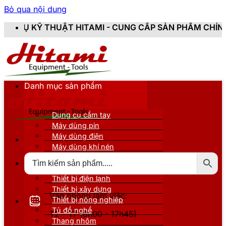
Bỏ qua nội dung
HITAMI - CUNG CẤP SẢN PHẨM CHÍNH HÃNG, MỚI 100%
Danh mục sản phẩm
Dụng cụ cầm tay
Máy dùng pin
Máy dùng điện
Máy dùng khí nén
Thiết bị đo kiểm
Thiết bị nâng đỡ
Thiết bị điện lạnh
Thiết bị xây dựng
Văn phòng làm việc:
Thiết bị nông nghiệp
Tủ đồ nghề
T2 - T7 (8h00 - 17h45)
Thang nhôm