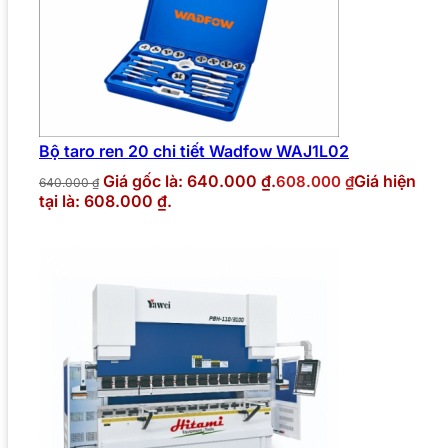
Bộ taro ren 20 chi tiết Wadfow WAJ1L02
Giá gốc là: 640.000 ₫.
Giá hiện
608.000
₫
640.000
₫
tại là: 608.000 ₫.