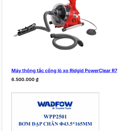
Máy thông tắc cống lò xo Ridgid PowerClear R7
6.500.000
₫