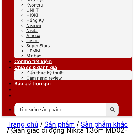
Kyoritsu
UNI-T
HIOKI
Hồng Ký
Nikawa
Nikita
Ameca
Tasco
Super Stars
HPMM
Minbao
Combo tiết kiệm
Chia sẻ & đánh giá
Kiến thức kỹ thuật
Cẩm nang review
Báo giá trọn gói
Trang chủ
/
Sản phẩm
/
Sản phẩm khác
/
Giàn giáo di động Nikita 1.36m MD02-