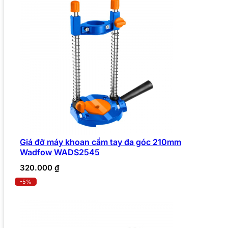
Giá đỡ máy khoan cầm tay đa góc 210mm
Wadfow WADS2545
320.000
₫
-5%