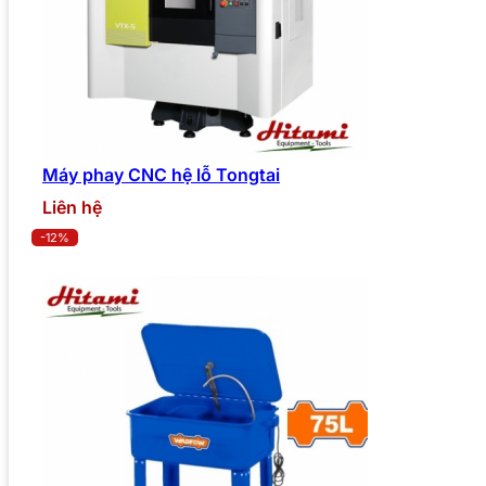
Máy phay CNC hệ lỗ Tongtai
Liên hệ
-12%