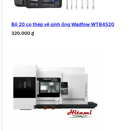
Bộ 20 cọ thép vệ sinh ống Wadfow WTB4520
320.000
₫