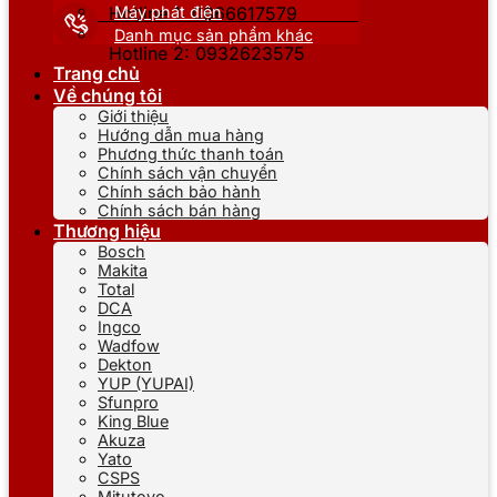
Máy phát điện
Hotline 1: 0866617579
Danh mục sản phẩm khác
Hotline 2: 0932623575
Trang chủ
Về chúng tôi
Giới thiệu
Hướng dẫn mua hàng
Phương thức thanh toán
Chính sách vận chuyển
Chính sách bảo hành
Chính sách bán hàng
Thương hiệu
Bosch
Makita
Total
DCA
Ingco
Wadfow
Dekton
YUP (YUPAI)
Sfunpro
King Blue
Akuza
Yato
CSPS
Mitutoyo