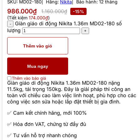
SKU:
MD02-180
Hãng:
Nikita
Bảo hành: 12 tháng
986.000₫
1.160.000₫
-15%
(Tiết kiệm
174.000₫
)
Giàn giáo di động Nikita 1.36m MD02-180 số
lượng
Thêm vào giỏ
Mua ngay
Thêm vào báo giá
Giàn giáo di động Nikita 1.36m MD02-180 nặng
11.5kg, tải trọng 150kg. Đây là giải pháp thi công an
toàn với chiều cao làm việc linh hoạt, phù hợp cho các
công việc sơn sửa hoặc lắp đặt thiết bị gia đình.
✅ Cam kết chính hãng, mới 100%
✅ Hóa đơn VAT, chứng từ đầy đủ
✅ Tư vấn hỗ trợ nhanh chóng