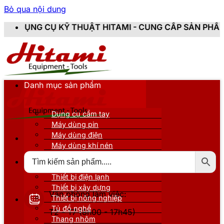
Bỏ qua nội dung
 THUẬT HITAMI - CUNG CẤP SẢN PHẨM CHÍNH HÃNG, M
Danh mục sản phẩm
Dụng cụ cầm tay
Máy dùng pin
Máy dùng điện
Máy dùng khí nén
Thiết bị đo kiểm
Thiết bị nâng đỡ
Thiết bị điện lạnh
Thiết bị xây dựng
Văn phòng làm việc:
Thiết bị nông nghiệp
Tủ đồ nghề
T2 - T7 (8h00 - 17h45)
Thang nhôm