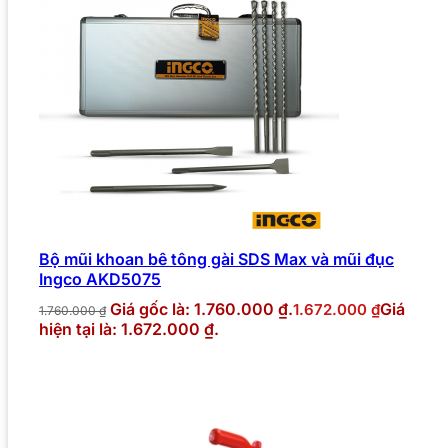
Bộ mũi khoan bê tông gài SDS Max và mũi đục
Ingco AKD5075
Giá gốc là: 1.760.000 ₫.
Giá
1.672.000
₫
1.760.000
₫
hiện tại là: 1.672.000 ₫.