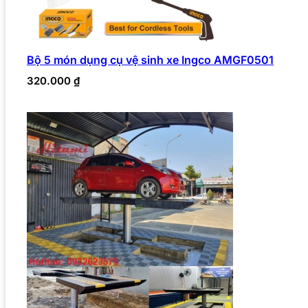
Bộ 5 món dụng cụ vệ sinh xe Ingco AMGF0501
320.000
₫