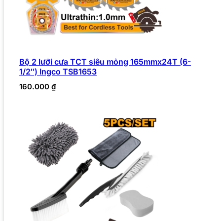
Bộ 2 lưỡi cưa TCT siêu mỏng 165mmx24T (6-
1/2″) Ingco TSB1653
160.000
₫