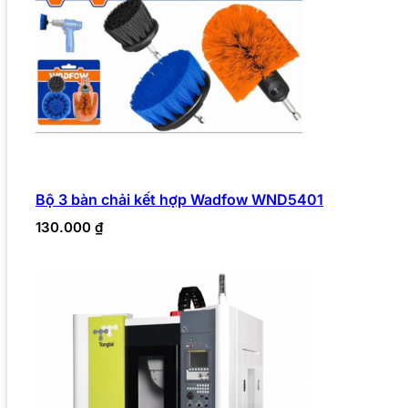
Bộ 3 bàn chải kết hợp Wadfow WND5401
130.000
₫