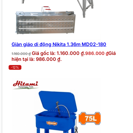
Giàn giáo di động Nikita 1.36m MD02-180
Giá gốc là: 1.160.000 ₫.
Giá
986.000
₫
1.160.000
₫
hiện tại là: 986.000 ₫.
-12%