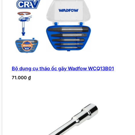
Bộ dụng cụ tháo ốc gãy Wadfow WCQ13B01
71.000
₫