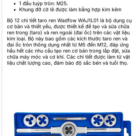
1 đầu tuýp tròn: M25.
Khung đỡ cờ lê được làm bằng hợp kim kẽm
Bộ 12 chi tiết taro ren Wadfow WAJ1L01 là bộ dụng cụ
cơ bản và thiết yếu, được thiết kế để tạo và sửa chữa
ren trong (taro) và ren ngoài (đai ốc) trên các vật liệu
kim loại. Bộ này bao gồm các kích thước taro ren và
đai ốc tròn thông dụng nhất từ M5 đến M12, đáp ứng
hầu hết các nhu cầu tạo ren cơ bản trong lắp đặt, sửa
chữa máy móc và cơ khí. Các chi tiết được làm từ vật
liệu chất lượng cao, đảm bảo độ sắc bén và tuổi thọ.