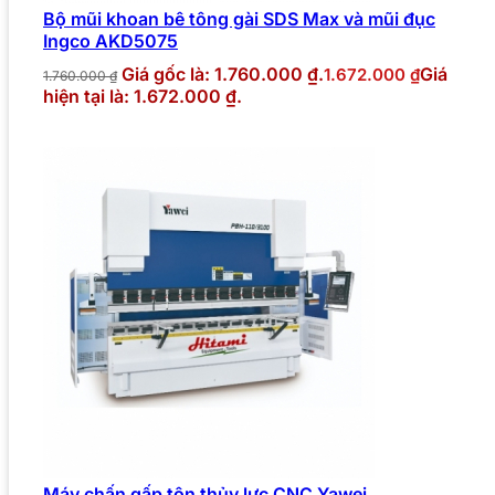
Bộ mũi khoan bê tông gài SDS Max và mũi đục
Ingco AKD5075
Giá gốc là: 1.760.000 ₫.
Giá
1.672.000
₫
1.760.000
₫
hiện tại là: 1.672.000 ₫.
Máy chấn gấp tôn thủy lực CNC Yawei