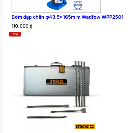
Bơm đạp chân φ43.5*165m m Wadfow WPP2501
110.000
₫
-5%