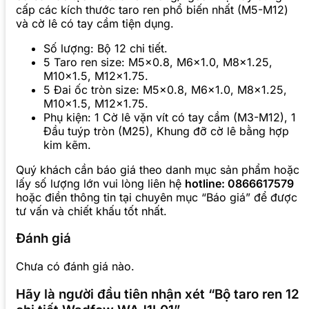
cấp các kích thước taro ren phổ biến nhất (M5-M12)
và cờ lê có tay cầm tiện dụng.
Số lượng: Bộ 12 chi tiết.
5 Taro ren size: M5×0.8, M6×1.0, M8×1.25,
M10×1.5, M12×1.75.
5 Đai ốc tròn size: M5×0.8, M6×1.0, M8×1.25,
M10×1.5, M12×1.75.
Phụ kiện: 1 Cờ lê vặn vít có tay cầm (M3-M12), 1
Đầu tuýp tròn (M25), Khung đỡ cờ lê bằng hợp
kim kẽm.
Quý khách cần báo giá theo danh mục sản phẩm hoặc
lấy số lượng lớn vui lòng liên hệ
hotline: 0866617579
hoặc điền thông tin tại chuyên mục “Báo giá” để được
tư vấn và chiết khấu tốt nhất.
Đánh giá
Chưa có đánh giá nào.
Hãy là người đầu tiên nhận xét “Bộ taro ren 12