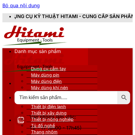
Bỏ qua nội dung
 THUẬT HITAMI - CUNG CẤP SẢN PHẨM CHÍNH HÃNG, MỚ
Danh mục sản phẩm
Dụng cụ cầm tay
Máy dùng pin
Máy dùng điện
Máy dùng khí nén
Thiết bị đo kiểm
Thiết bị nâng đỡ
Thiết bị điện lạnh
Thiết bị xây dựng
Văn phòng làm việc:
Thiết bị nông nghiệp
Tủ đồ nghề
T2 - T7 (8h00 - 17h45)
Thang nhôm