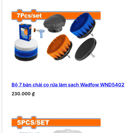
Bộ 7 bàn chải cọ rửa làm sạch Wadfow WND5402
230.000
₫