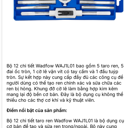
Bộ 12 chi tiết Wadfow WAJ1L01 bao gồm 5 taro ren, 5
đai ốc tròn, 1 cờ lê vặn vít có tay cầm và 1 đầu tuýp
tròn. Sự kết hợp này cung cấp đầy đủ các công cụ để
người dùng có thể tạo ren chính xác và sửa chữa các
ren bị hỏng. Khung đỡ cờ lê làm bằng hợp kim kẽm
mang lại độ bền cơ bản. Đây là bộ dụng cụ không thể
thiếu cho các thợ cơ khí và kỹ thuật viên.
Điểm nổi bật của sản phẩm:
Bộ 12 chi tiết taro ren Wadfow WAJ1L01 là bộ dụng cụ
cơ bản để tạo và sửa ren trong/ngoài. Bộ này cung