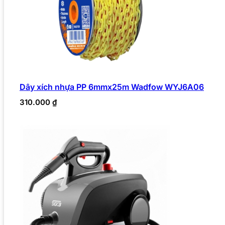
Dây xích nhựa PP 6mmx25m Wadfow WYJ6A06
310.000
₫