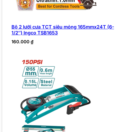
Bộ 2 lưỡi cưa TCT siêu mỏng 165mmx24T (6-
1/2″) Ingco TSB1653
160.000
₫