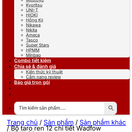
Kyoritsu
UNI-T
HIOKI
Hồng Ký
Nikawa
Nikita
Ameca
Tasco
Super Stars
HPMM
Minbao
Combo tiết kiệm
Chia sẻ & đánh giá
Kiến thức kỹ thuật
Cẩm nang review
Báo giá trọn gói
Trang chủ
/
Sản phẩm
/
Sản phẩm khác
/
Bộ taro ren 12 chi tiết Wadfow