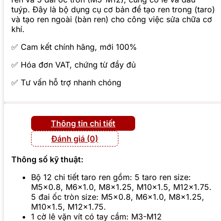
tuýp. Đây là bộ dụng cụ cơ bản để tạo ren trong (taro)
và tạo ren ngoài (bàn ren) cho công việc sửa chữa cơ
khí.
✅ Cam kết chính hãng, mới 100%
✅ Hóa đơn VAT, chứng từ đầy đủ
✅ Tư vấn hỗ trợ nhanh chóng
Thông tin chi tiết
Đánh giá (0)
Thông số kỹ thuật:
Bộ 12 chi tiết taro ren gồm: 5 taro ren size:
M5×0.8, M6×1.0, M8×1.25, M10×1.5, M12×1.75.
5 đai ốc tròn size: M5×0.8, M6×1.0, M8×1.25,
M10×1.5, M12×1.75.
1 cờ lê vặn vít có tay cầm: M3-M12