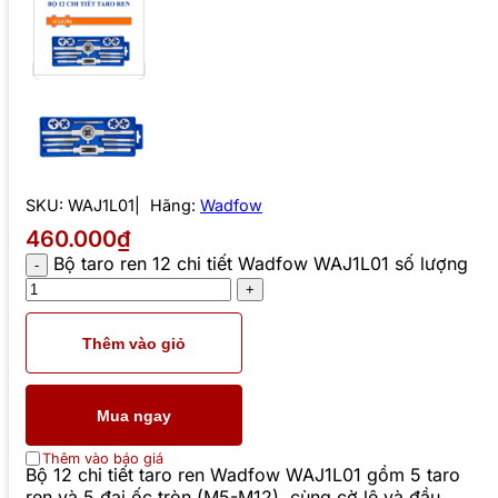
SKU:
WAJ1L01
Hãng:
Wadfow
460.000₫
Bộ taro ren 12 chi tiết Wadfow WAJ1L01 số lượng
Thêm vào giỏ
Mua ngay
Thêm vào báo giá
Bộ 12 chi tiết taro ren Wadfow WAJ1L01 gồm 5 taro
ren và 5 đai ốc tròn (M5-M12), cùng cờ lê và đầu