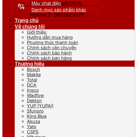
Máy phát điện
Hotline 1: 0866617579
Danh mục sản phẩm khác
Hotline 2: 0932623575
Trang chủ
Về chúng tôi
Giới thiệu
Hướng dẫn mua hàng
Phương thức thanh toán
Chính sách vận chuyển
Chính sách bảo hành
Chính sách bán hàng
Thương hiệu
Bosch
Makita
Total
DCA
Ingco
Wadfow
Dekton
YUP (YUPAI)
Sfunpro
King Blue
Akuza
Yato
CSPS
Mitutoyo