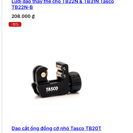
Lưỡi dao thay thế cho TB22N & TB31N Tasco
TB22N-B
208.000
₫
-10%
Dao cắt ống đồng cỡ nhỏ Tasco TB20T