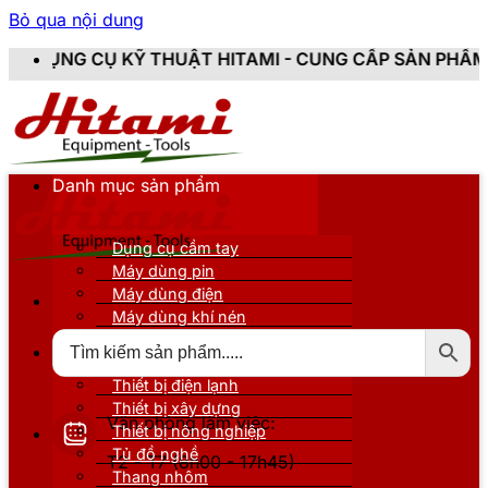
Bỏ qua nội dung
Ỹ THUẬT HITAMI - CUNG CẤP SẢN PHẨM CHÍNH HÃNG, M
Danh mục sản phẩm
Dụng cụ cầm tay
Máy dùng pin
Máy dùng điện
Máy dùng khí nén
Thiết bị đo kiểm
Thiết bị nâng đỡ
Thiết bị điện lạnh
Thiết bị xây dựng
Văn phòng làm việc:
Thiết bị nông nghiệp
Tủ đồ nghề
T2 - T7 (8h00 - 17h45)
Thang nhôm