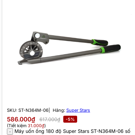
SKU:
ST-N364M-06
Hãng:
Super Stars
586.000₫
617.000₫
-5%
(Tiết kiệm
31.000₫
)
Máy uốn ống 180 độ Super Stars ST-N364M-06 số