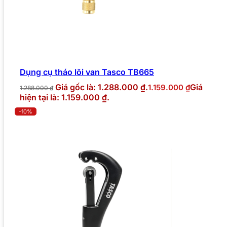
Dụng cụ tháo lõi van Tasco TB665
Giá gốc là: 1.288.000 ₫.
Giá
1.159.000
₫
1.288.000
₫
hiện tại là: 1.159.000 ₫.
-10%