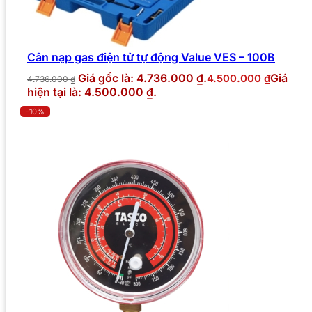
Cân nạp gas điện tử tự động Value VES – 100B
Giá gốc là: 4.736.000 ₫.
Giá
4.500.000
₫
4.736.000
₫
hiện tại là: 4.500.000 ₫.
-10%