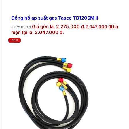
Đồng hồ áp suất gas Tasco TB120SM II
Giá gốc là: 2.275.000 ₫.
Giá
2.047.000
₫
2.275.000
₫
hiện tại là: 2.047.000 ₫.
-10%