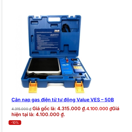
Cân nạp gas điện tử tự động Value VES – 50B
Giá gốc là: 4.315.000 ₫.
Giá
4.100.000
₫
4.315.000
₫
hiện tại là: 4.100.000 ₫.
-10%