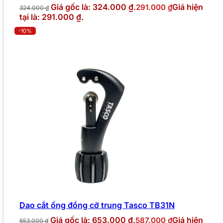
Giá gốc là: 324.000 ₫.
Giá hiện
291.000
₫
324.000
₫
tại là: 291.000 ₫.
-10%
Dao cắt ống đồng cỡ trung Tasco TB31N
Giá gốc là: 653.000 ₫.
Giá hiện
587.000
₫
653.000
₫