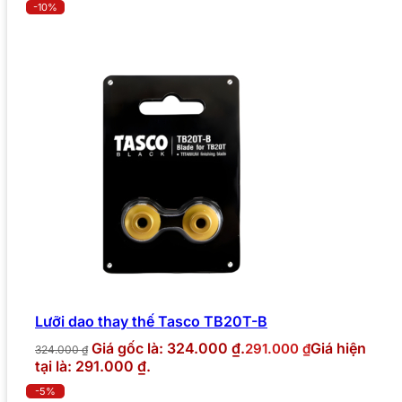
-10%
Lưỡi dao thay thế Tasco TB20T-B
Giá gốc là: 324.000 ₫.
Giá hiện
291.000
₫
324.000
₫
tại là: 291.000 ₫.
-5%