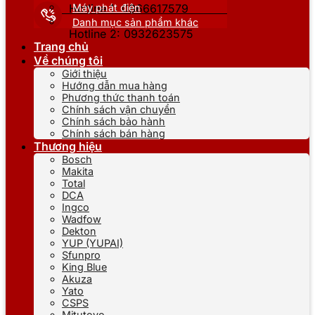
Máy phát điện
Hotline 1: 0866617579
Danh mục sản phẩm khác
Hotline 2: 0932623575
Trang chủ
Về chúng tôi
Giới thiệu
Hướng dẫn mua hàng
Phương thức thanh toán
Chính sách vận chuyển
Chính sách bảo hành
Chính sách bán hàng
Thương hiệu
Bosch
Makita
Total
DCA
Ingco
Wadfow
Dekton
YUP (YUPAI)
Sfunpro
King Blue
Akuza
Yato
CSPS
Mitutoyo