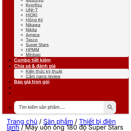
Kyoritsu
UNI-T
HIOKI
Hồng Ký
Nikawa
Nikita
Ameca
Tasco
Super Stars
HPMM
Minbao
Combo tiết kiệm
Chia sẻ & đánh giá
Kiến thức kỹ thuật
Cẩm nang review
Báo giá trọn gói
Trang chủ
/
Sản phẩm
/
Thiết bị điện
lạnh
/
Máy uốn ống 180 độ Super Stars