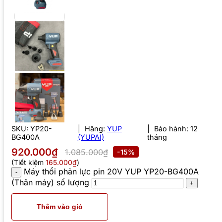
SKU:
YP20-
Hãng:
YUP
Bảo hành: 12
BG400A
(YUPAI)
tháng
920.000₫
1.085.000₫
-15%
(Tiết kiệm
165.000₫
)
Máy thổi phản lực pin 20V YUP YP20-BG400A
(Thân máy) số lượng
Thêm vào giỏ