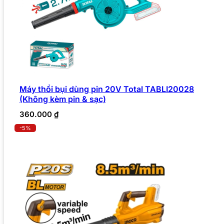
Máy thổi bụi dùng pin 20V Total TABLI20028
(Không kèm pin & sạc)
360.000
₫
-5%