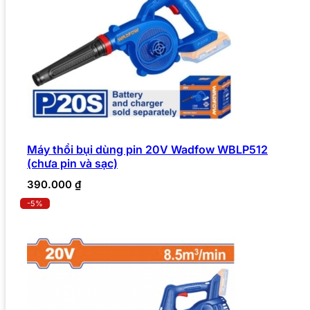
Máy thổi bụi dùng pin 20V Wadfow WBLP512
(chưa pin và sạc)
390.000
₫
-5%