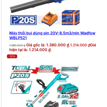
Máy thổi bụi dùng pin 20V-8.5m3/min Wadfow
WBLP521
Giá gốc là: 1.380.000 ₫.
Giá
1.214.000
₫
1.380.000
₫
hiện tại là: 1.214.000 ₫.
-12%