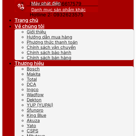
Máy phát điện
Hotline 1: 0866617579
Danh mục sản phẩm khác
Hotline 2: 0932623575
Trang chủ
Về chúng tôi
Giới thiệu
Hướng dẫn mua hàng
Phương thức thanh toán
Chính sách vận chuyển
Chính sách bảo hành
Chính sách bán hàng
Thương hiệu
Bosch
Makita
Total
DCA
Ingco
Wadfow
Dekton
YUP (YUPAI)
Sfunpro
King Blue
Akuza
Yato
CSPS
Mitutoyo