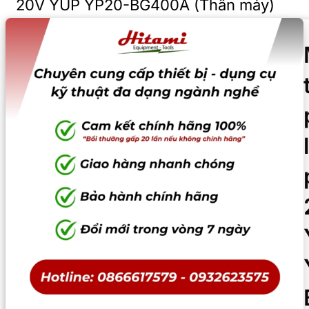
20V YUP YP20-BG400A (Thân máy)