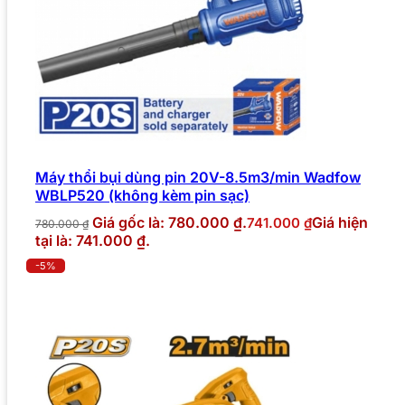
Máy thổi bụi dùng pin 20V-8.5m3/min Wadfow
WBLP520 (không kèm pin sạc)
Giá gốc là: 780.000 ₫.
Giá hiện
741.000
₫
780.000
₫
tại là: 741.000 ₫.
-5%