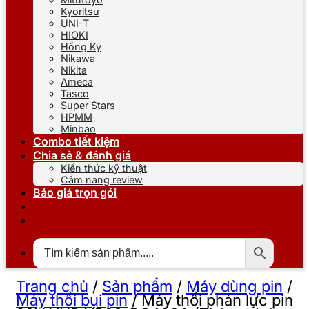
Kyoritsu
UNI-T
HIOKI
Hồng Ký
Nikawa
Nikita
Ameca
Tasco
Super Stars
HPMM
Minbao
Combo tiết kiệm
Chia sẻ & đánh giá
Kiến thức kỹ thuật
Cẩm nang review
Báo giá trọn gói
Trang chủ
/
Sản phẩm
/
Máy dùng pin
/
Máy thổi bụi pin
/
Máy thổi phản lực pin