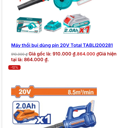
Máy thổi bụi dùng pin 20V Total TABLI200281
Giá gốc là: 910.000 ₫.
Giá hiện
864.000
₫
910.000
₫
tại là: 864.000 ₫.
-12%