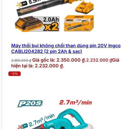
Máy thổi bụi không chổi than dùng pin 20V Ingco
CABLI204282 (2 pin 2Ah & sạc)
Giá gốc là: 2.350.000 ₫.
Giá
2.232.000
₫
2.350.000
₫
hiện tại là: 2.232.000 ₫.
-5%