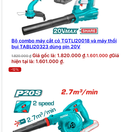
Bộ combo máy cắt cỏ TGTLI20018 và máy thổi
bụi TABLI20323 dùng pin 20V
Giá gốc là: 1.820.000 ₫.
Giá
1.601.000
₫
1.820.000
₫
hiện tại là: 1.601.000 ₫.
-12%