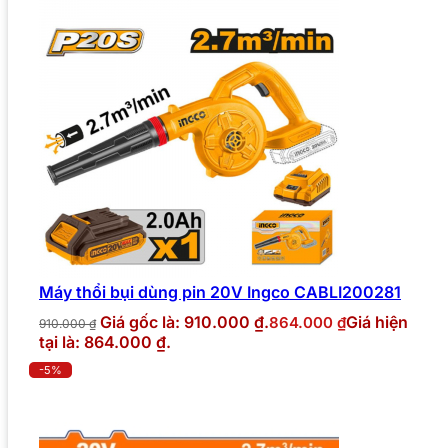
Máy thổi bụi dùng pin 20V Ingco CABLI200281
Giá gốc là: 910.000 ₫.
Giá hiện
864.000
₫
910.000
₫
tại là: 864.000 ₫.
-5%