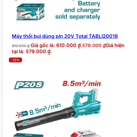
Máy thổi bụi dùng pin 20V Total TABLI20018
Giá gốc là: 610.000 ₫.
Giá hiện
579.000
₫
610.000
₫
tại là: 579.000 ₫.
-12%