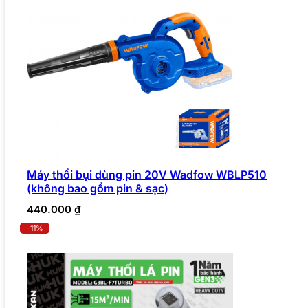
Máy thổi bụi dùng pin 20V Wadfow WBLP510
(không bao gồm pin & sạc)
440.000
₫
-11%