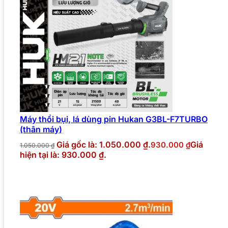
Máy thổi bụi, lá dùng pin Hukan G3BL-F7TURBO
(thân máy)
Giá gốc là: 1.050.000 ₫.
Giá
930.000
₫
1.050.000
₫
hiện tại là: 930.000 ₫.