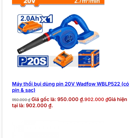
Máy thổi bụi dùng pin 20V Wadfow WBLP522 (có
pin & sạc)
Giá gốc là: 950.000 ₫.
Giá hiện
902.000
₫
950.000
₫
tại là: 902.000 ₫.