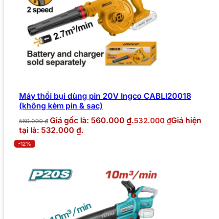
Máy thổi bụi dùng pin 20V Ingco CABLI20018
(không kèm pin & sạc)
Giá gốc là: 560.000 ₫.
Giá hiện
532.000
₫
560.000
₫
tại là: 532.000 ₫.
-12%