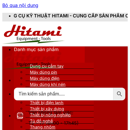
Bỏ qua nội dung
ẬT HITAMI - CUNG CẤP SẢN PHẨM CHÍNH HÃNG, MỚI 1
Danh mục sản phẩm
Dụng cụ cầm tay
Máy dùng pin
Máy dùng điện
Máy dùng khí nén
Thiết bị đo kiểm
Thiết bị nâng đỡ
Thiết bị điện lạnh
Thiết bị xây dựng
Văn phòng làm việc:
Thiết bị nông nghiệp
Tủ đồ nghề
T2 - T7 (8h00 - 17h45)
Thang nhôm