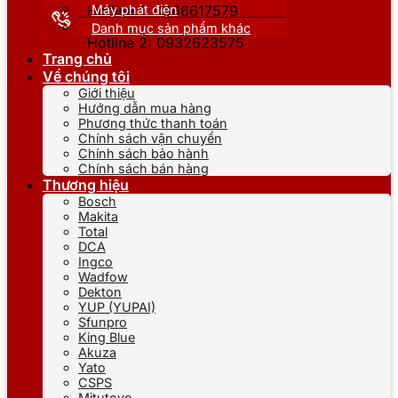
Máy phát điện
Hotline 1: 0866617579
Danh mục sản phẩm khác
Hotline 2: 0932623575
Trang chủ
Về chúng tôi
Giới thiệu
Hướng dẫn mua hàng
Phương thức thanh toán
Chính sách vận chuyển
Chính sách bảo hành
Chính sách bán hàng
Thương hiệu
Bosch
Makita
Total
DCA
Ingco
Wadfow
Dekton
YUP (YUPAI)
Sfunpro
King Blue
Akuza
Yato
CSPS
Mitutoyo