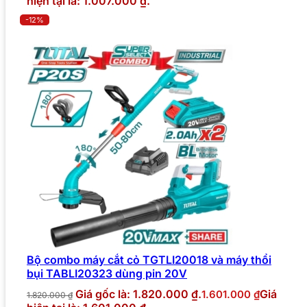
hiện tại là: 1.007.000 ₫.
-12%
Bộ combo máy cắt cỏ TGTLI20018 và máy thổi
bụi TABLI20323 dùng pin 20V
Giá gốc là: 1.820.000 ₫.
Giá
1.601.000
₫
1.820.000
₫