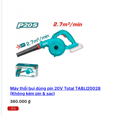
Máy thổi bụi dùng pin 20V Total TABLI20028
(Không kèm pin & sạc)
360.000
₫
-5%