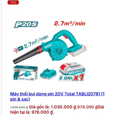
-5%
Máy thổi bụi dùng pin 20V Total TABLI20781 (1
pin & sạc)
Giá gốc là: 1.030.000 ₫.
Giá
978.000
₫
1.030.000
₫
hiện tại là: 978.000 ₫.