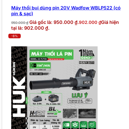
Máy thổi bụi dùng pin 20V Wadfow WBLP522 (có
pin & sạc)
Giá gốc là: 950.000 ₫.
Giá hiện
902.000
₫
950.000
₫
tại là: 902.000 ₫.
-8%