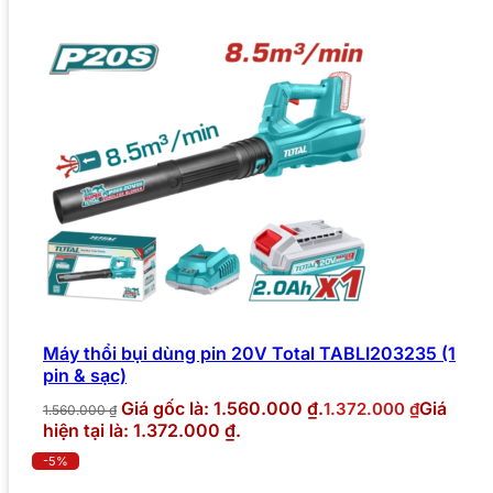
Máy thổi bụi dùng pin 20V Total TABLI203235 (1
pin & sạc)
Giá gốc là: 1.560.000 ₫.
Giá
1.372.000
₫
1.560.000
₫
hiện tại là: 1.372.000 ₫.
-5%