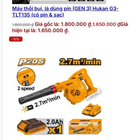
Máy thổi bụi, lá dùng pin (GEN 3) Hukan G3-
TLT135 (có pin & sạc)
Giá gốc là: 1.800.000 ₫.
Giá
1.650.000
₫
1.800.000
₫
hiện tại là: 1.650.000 ₫.
-5%