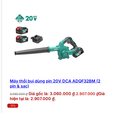
Máy thổi bụi dùng pin 20V DCA ADQF32BM (2
pin & sạc)
Giá gốc là: 3.060.000 ₫.
Giá
2.907.000
₫
3.060.000
₫
hiện tại là: 2.907.000 ₫.
-5%