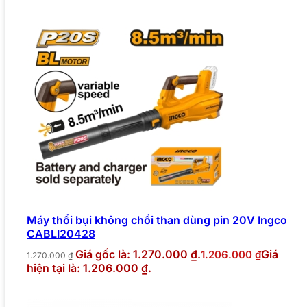
Máy thổi bụi không chổi than dùng pin 20V Ingco
CABLI20428
Giá gốc là: 1.270.000 ₫.
Giá
1.206.000
₫
1.270.000
₫
hiện tại là: 1.206.000 ₫.