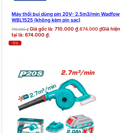
Máy thổi bụi dùng pin 20V- 2.5m3/min Wadfow
WBL1525 (không kèm pin sạc)
Giá gốc là: 710.000 ₫.
Giá hiện
674.000
₫
710.000
₫
tại là: 674.000 ₫.
-5%