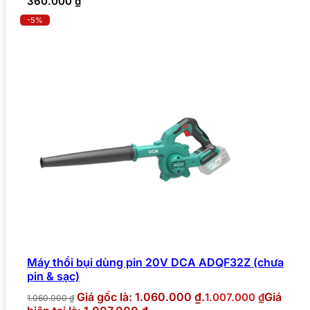
360.000
₫
-5%
Máy thổi bụi dùng pin 20V DCA ADQF32Z (chưa
pin & sạc)
Giá gốc là: 1.060.000 ₫.
Giá
1.007.000
₫
1.060.000
₫