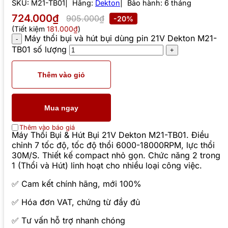
SKU:
M21-TB01
Hãng:
Dekton
Bảo hành: 6 tháng
724.000₫
905.000₫
-20%
(Tiết kiệm
181.000₫
)
Máy thổi bụi và hút bụi dùng pin 21V Dekton M21-
TB01 số lượng
Thêm vào giỏ
Mua ngay
Thêm vào báo giá
Máy Thổi Bụi & Hút Bụi 21V Dekton M21-TB01. Điều
chỉnh 7 tốc độ, tốc độ thổi 6000-18000RPM, lực thổi
30M/S. Thiết kế compact nhỏ gọn. Chức năng 2 trong
1 (Thổi và Hút) linh hoạt cho nhiều loại công việc.
✅ Cam kết chính hãng, mới 100%
✅ Hóa đơn VAT, chứng từ đầy đủ
✅ Tư vấn hỗ trợ nhanh chóng