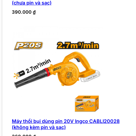
(chưa pin và sạc)
390.000
₫
Máy thổi bụi dùng pin 20V Ingco CABLI20028
(không kèm pin và sạc)