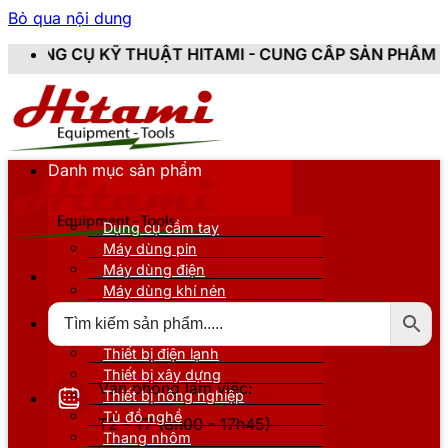
Bỏ qua nội dung
THUẬT HITAMI - CUNG CẤP SẢN PHẨM CHÍNH HÃNG, MỚI
Danh mục sản phẩm
Dụng cụ cầm tay
Máy dùng pin
Máy dùng điện
Máy dùng khí nén
Thiết bị đo kiểm
Thiết bị nâng đỡ
Thiết bị điện lạnh
Thiết bị xây dựng
Văn phòng làm việc:
Thiết bị nông nghiệp
Tủ đồ nghề
T2 - T7 (8h00 - 17h45)
Thang nhôm