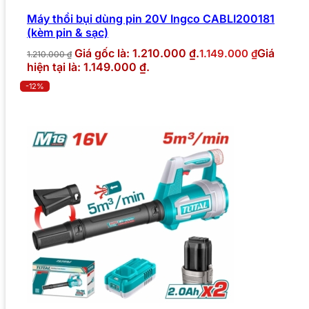
Máy thổi bụi dùng pin 20V Ingco CABLI200181
(kèm pin & sạc)
Giá gốc là: 1.210.000 ₫.
Giá
1.149.000
₫
1.210.000
₫
hiện tại là: 1.149.000 ₫.
-12%