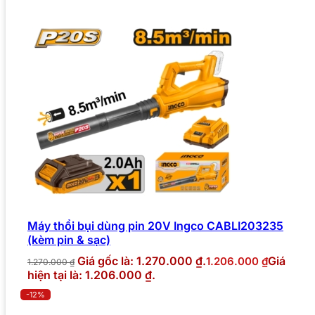
Máy thổi bụi dùng pin 20V Ingco CABLI203235
(kèm pin & sạc)
Giá gốc là: 1.270.000 ₫.
Giá
1.206.000
₫
1.270.000
₫
hiện tại là: 1.206.000 ₫.
-12%