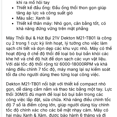
khi ra mồ hôi tay
Thiết kế đầu ống: Đầu ống thổi thon gọn giúp
tăng áp lực và công suất gió
Màu sắc: Xanh lá
Thiết kế thân máy: Nhỏ gọn, cân bằng tốt, có
khả năng đứng vững trên mặt phẳng
Máy Thổi Bụi & Hút Bụi 21V Dekton M21-TB01 là công
cụ 2 trong 1 cực kỳ linh hoạt, lý tưởng cho việc làm
sạch chi tiết và dọn dẹp các khu vực nhỏ. Máy có thể
hoạt động ở chế độ thổi để loại bỏ bụi bẩn khỏi các
khe hở và chế độ hút để dọn sạch các vụn vật liệu.
Với dải tốc độ thổi rộng từ 6000-18000RPM và khả
năng điều chỉnh 7 tốc độ, máy mang lại sự kiểm soát
tối đa cho người dùng theo từng loại công việc.
Dekton M21-TB01 nổi bật với thiết kế compact nhỏ
gọn, dễ dàng cầm nắm và thao tác bằng một tay. Lực
thổi 30M/S đủ mạnh để loại bỏ bụi bẩn trong các
công việc lắp đặt, sửa chữa. Khả năng điều chỉnh tốc
độ 7 số là điểm cộng lớn, giúp người dùng tùy chỉnh
tốc độ chính xác cho các bề mặt nhạy cảm. Máy có
hai màu Xanh & Xám, được bảo hành 6 tháng và đi