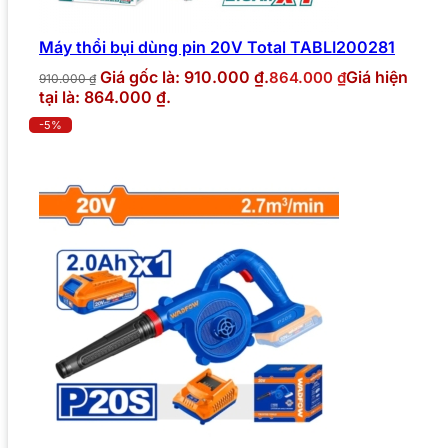
Máy thổi bụi dùng pin 20V Total TABLI200281
Giá gốc là: 910.000 ₫.
Giá hiện
864.000
₫
910.000
₫
tại là: 864.000 ₫.
-5%