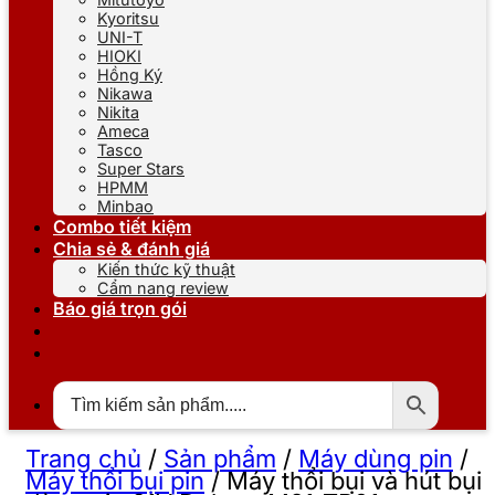
Kyoritsu
UNI-T
HIOKI
Hồng Ký
Nikawa
Nikita
Ameca
Tasco
Super Stars
HPMM
Minbao
Combo tiết kiệm
Chia sẻ & đánh giá
Kiến thức kỹ thuật
Cẩm nang review
Báo giá trọn gói
Trang chủ
/
Sản phẩm
/
Máy dùng pin
/
Máy thổi bụi pin
/
Máy thổi bụi và hút bụi