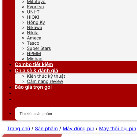
Mitutoyo
Kyoritsu
UNI-T
HIOKI
Hồng Ký
Nikawa
Nikita
Ameca
Tasco
Super Stars
HPMM
Minbao
Combo tiết kiệm
Chia sẻ & đánh giá
Kiến thức kỹ thuật
Cẩm nang review
Báo giá trọn gói
Trang chủ
/
Sản phẩm
/
Máy dùng pin
/
Máy thổi bụi pin