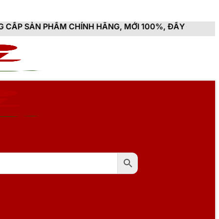
M CHÍNH HÃNG, MỚI 100%, ĐẦY ĐỦ CHỨNG TỪ, HÓA ĐƠ