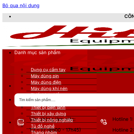
Bỏ qua nội dung
CÔNG TY TNHH THIẾ
Danh mục sản phẩm
Dụng cụ cầm tay
Máy dùng pin
Máy dùng điện
Máy dùng khí nén
Thiết bị đo kiểm
Thiết bị nâng đỡ
Thiết bị điện lạnh
Thiết bị xây dựng
Văn phòng làm việc:
Hotline 
Thiết bị nông nghiệp
Tủ đồ nghề
T2 - T7 (8h00 - 17h45)
Hotline 
Thang nhôm