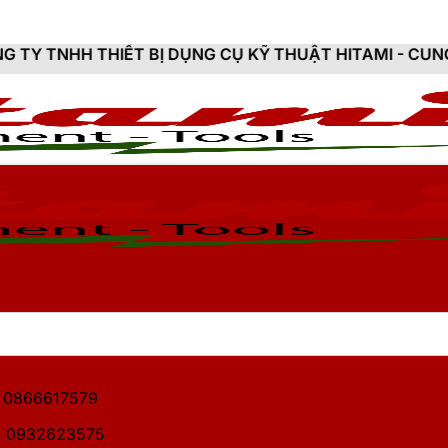
T BỊ DỤNG CỤ KỸ THUẬT HITAMI - CUNG CẤP SẢN PHẨ
1: 0866617579
2: 0932623575