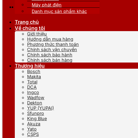
Máy phát điện
Danh mục sản phẩm khác
Trang chủ
Về chúng tôi
Giới thiệu
Hướng dẫn mua hàng
Phương thức thanh toán
Chính sách vận chuyển
Chính sách bảo hành
Chính sách bán hàng
Thương hiệu
Bosch
Makita
Total
DCA
Ingco
Wadfow
Dekton
YUP (YUPAI)
Sfunpro
King Blue
Akuza
Yato
CSPS