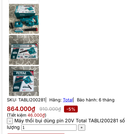
SKU:
TABLI200281
Hãng:
Total
Bảo hành: 6 tháng
864.000₫
910.000₫
-5%
(Tiết kiệm
46.000₫
)
Máy thổi bụi dùng pin 20V Total TABLI200281 số
lượng