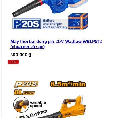
Máy thổi bụi dùng pin 20V Wadfow WBLP512
(chưa pin và sạc)
390.000
₫
-5%