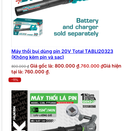
Máy thổi bụi dùng pin 20V Total TABLI20323
(Không kèm pin và sạc)
Giá gốc là: 800.000 ₫.
Giá hiện
760.000
₫
800.000
₫
tại là: 760.000 ₫.
-11%