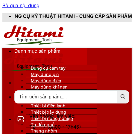
Bỏ qua nội dung
T HITAMI - CUNG CẤP SẢN PHẨM CHÍNH HÃNG, MỚI 10
Danh mục sản phẩm
Dụng cụ cầm tay
Máy dùng pin
Máy dùng điện
Máy dùng khí nén
Thiết bị đo kiểm
Thiết bị nâng đỡ
Thiết bị điện lạnh
Thiết bị xây dựng
Văn phòng làm việc:
Thiết bị nông nghiệp
Tủ đồ nghề
T2 - T7 (8h00 - 17h45)
Thang nhôm