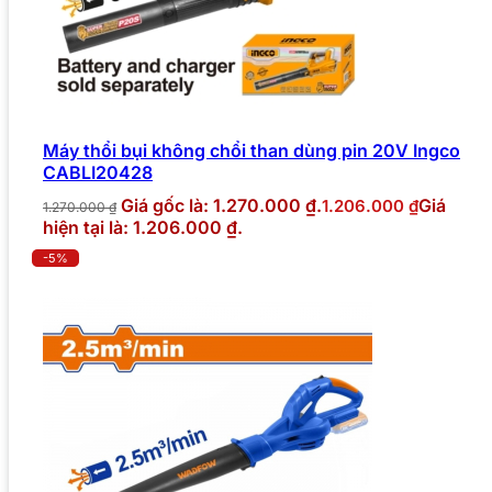
Máy thổi bụi không chổi than dùng pin 20V Ingco
CABLI20428
Giá gốc là: 1.270.000 ₫.
Giá
1.206.000
₫
1.270.000
₫
hiện tại là: 1.206.000 ₫.
-5%