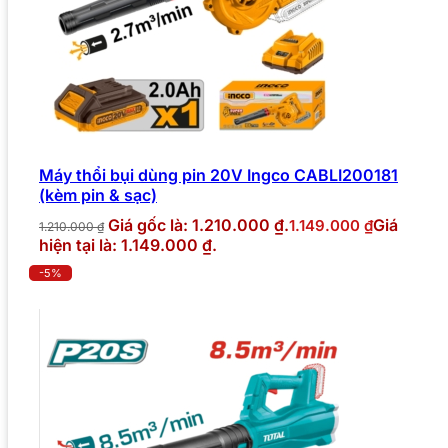
Máy thổi bụi dùng pin 20V Ingco CABLI200181
(kèm pin & sạc)
Giá gốc là: 1.210.000 ₫.
Giá
1.149.000
₫
1.210.000
₫
hiện tại là: 1.149.000 ₫.
-5%