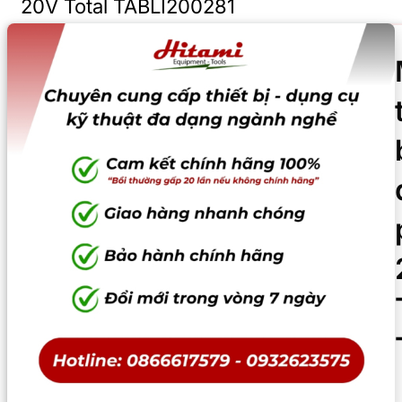
20V Total TABLI200281