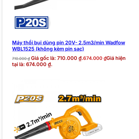
Máy thổi bụi dùng pin 20V- 2.5m3/min Wadfow
WBL1525 (không kèm pin sạc)
Giá gốc là: 710.000 ₫.
Giá hiện
674.000
₫
710.000
₫
tại là: 674.000 ₫.