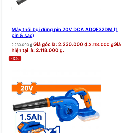
Máy thổi bụi dùng pin 20V DCA ADQF32DM (1
pin & sạc)
Giá gốc là: 2.230.000 ₫.
Giá
2.118.000
₫
2.230.000
₫
hiện tại là: 2.118.000 ₫.
-12%