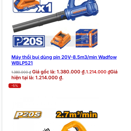
Máy thổi bụi dùng pin 20V-8.5m3/min Wadfow
WBLP521
Giá gốc là: 1.380.000 ₫.
Giá
1.214.000
₫
1.380.000
₫
hiện tại là: 1.214.000 ₫.
-5%