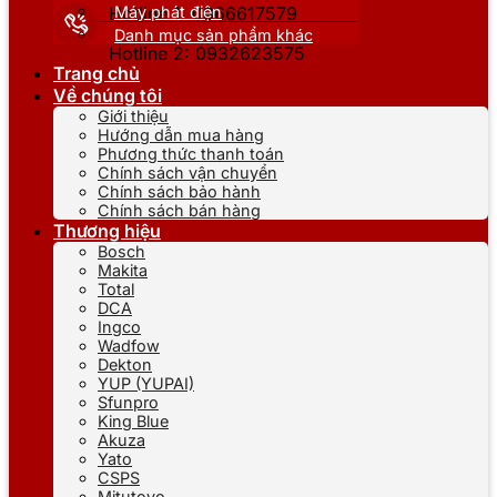
Máy phát điện
Hotline 1: 0866617579
Danh mục sản phẩm khác
Hotline 2: 0932623575
Trang chủ
Về chúng tôi
Giới thiệu
Hướng dẫn mua hàng
Phương thức thanh toán
Chính sách vận chuyển
Chính sách bảo hành
Chính sách bán hàng
Thương hiệu
Bosch
Makita
Total
DCA
Ingco
Wadfow
Dekton
YUP (YUPAI)
Sfunpro
King Blue
Akuza
Yato
CSPS
Mitutoyo