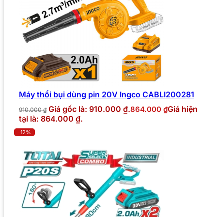
Máy thổi bụi dùng pin 20V Ingco CABLI200281
Giá gốc là: 910.000 ₫.
Giá hiện
864.000
₫
910.000
₫
tại là: 864.000 ₫.
-12%