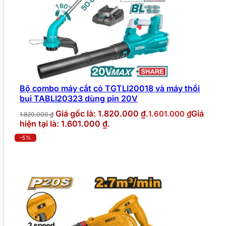
Bộ combo máy cắt cỏ TGTLI20018 và máy thổi
bụi TABLI20323 dùng pin 20V
Giá gốc là: 1.820.000 ₫.
Giá
1.601.000
₫
1.820.000
₫
hiện tại là: 1.601.000 ₫.
-5%