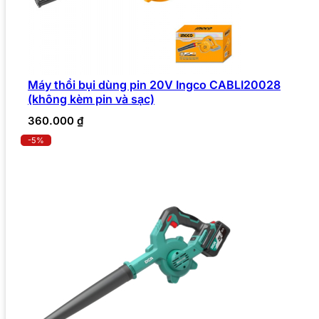
Máy thổi bụi dùng pin 20V Ingco CABLI20028
(không kèm pin và sạc)
360.000
₫
-5%