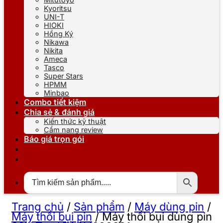
Kyoritsu
UNI-T
HIOKI
Hồng Ký
Nikawa
Nikita
Ameca
Tasco
Super Stars
HPMM
Minbao
Combo tiết kiệm
Chia sẻ & đánh giá
Kiến thức kỹ thuật
Cẩm nang review
Báo giá trọn gói
Trang chủ
/
Sản phẩm
/
Máy dùng pin
/
Máy thổi bụi pin
/
Máy thổi bụi dùng pin