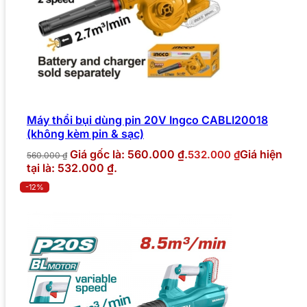
Máy thổi bụi dùng pin 20V Ingco CABLI20018
(không kèm pin & sạc)
Giá gốc là: 560.000 ₫.
Giá hiện
532.000
₫
560.000
₫
tại là: 532.000 ₫.
-12%