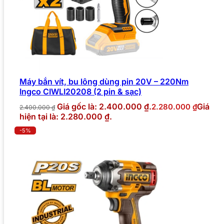
Máy bắn vít, bu lông dùng pin 20V – 220Nm
Ingco CIWLI20208 (2 pin & sạc)
Giá gốc là: 2.400.000 ₫.
Giá
2.280.000
₫
2.400.000
₫
hiện tại là: 2.280.000 ₫.
-5%