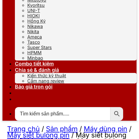
Kyoritsu
UNI-T
HIOKI
Hồng Ký
Nikawa
Nikita
Ameca
Tasco
Super Stars
HPMM
Minbao
Combo tiết kiệm
Chia sẻ & đánh giá
Kiến thức kỹ thuật
Cẩm nang review
Báo giá trọn gói
Trang chủ
/
Sản phẩm
/
Máy dùng pin
/
Máy siết bulong pin
/
Máy siết bulong