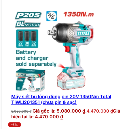
Máy siết bu lông dùng pin 20V 1350Nm Total
TIWLI201351 (chưa pin & sạc)
Giá gốc là: 5.080.000 ₫.
Giá
4.470.000
₫
5.080.000
₫
hiện tại là: 4.470.000 ₫.
-5%