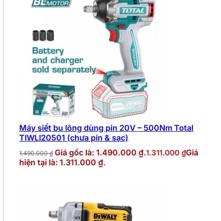
Máy siết bu lông dùng pin 20V – 500Nm Total
TIWLI20501 (chưa pin & sạc)
Giá gốc là: 1.490.000 ₫.
Giá
1.311.000
₫
1.490.000
₫
hiện tại là: 1.311.000 ₫.