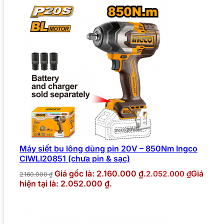
Máy siết bu lông dùng pin 20V – 850Nm Ingco
CIWLI20851 (chưa pin & sạc)
Giá gốc là: 2.160.000 ₫.
Giá
2.052.000
₫
2.160.000
₫
hiện tại là: 2.052.000 ₫.