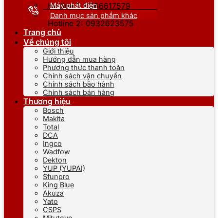
Máy phát điện
Hotline 1: 0866617579
Danh mục sản phẩm khác
Hotline 2: 0932623575
Trang chủ
Về chúng tôi
Giới thiệu
Hướng dẫn mua hàng
Phương thức thanh toán
Chính sách vận chuyển
Chính sách bảo hành
Chính sách bán hàng
Thương hiệu
Bosch
Makita
Total
DCA
Ingco
Wadfow
Dekton
YUP (YUPAI)
Sfunpro
King Blue
Akuza
Yato
CSPS
Mitutoyo