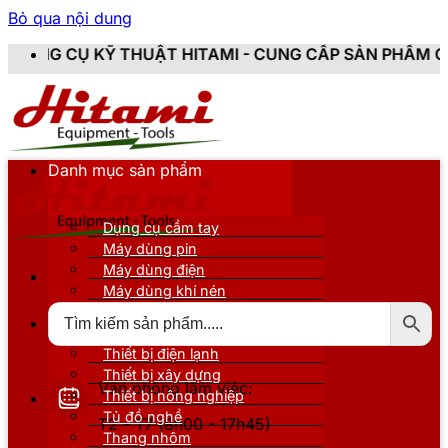
Bỏ qua nội dung
ẬT HITAMI - CUNG CẤP SẢN PHẨM CHÍNH HÃNG, MỚI 1
Danh mục sản phẩm
Dụng cụ cầm tay
Máy dùng pin
Máy dùng điện
Máy dùng khí nén
Thiết bị đo kiểm
Thiết bị nâng đỡ
Thiết bị điện lạnh
Thiết bị xây dựng
Văn phòng làm việc:
Thiết bị nông nghiệp
Tủ đồ nghề
T2 - T7 (8h00 - 17h45)
Thang nhôm