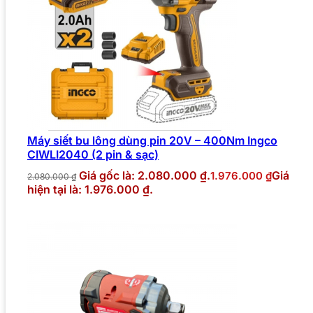
Máy siết bu lông dùng pin 20V – 400Nm Ingco
CIWLI2040 (2 pin & sạc)
Giá gốc là: 2.080.000 ₫.
Giá
1.976.000
₫
2.080.000
₫
hiện tại là: 1.976.000 ₫.