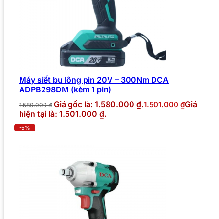
Máy siết bu lông pin 20V – 300Nm DCA
ADPB298DM (kèm 1 pin)
Giá gốc là: 1.580.000 ₫.
Giá
1.501.000
₫
1.580.000
₫
hiện tại là: 1.501.000 ₫.
-5%