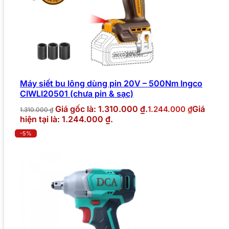
Máy siết bu lông dùng pin 20V – 500Nm Ingco
CIWLI20501 (chưa pin & sạc)
Giá gốc là: 1.310.000 ₫.
Giá
1.244.000
₫
1.310.000
₫
hiện tại là: 1.244.000 ₫.
-5%