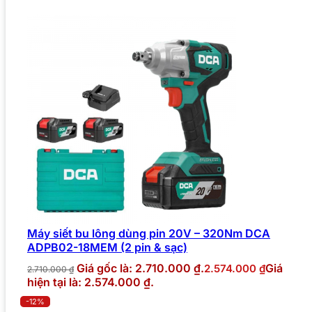
Máy siết bu lông dùng pin 20V – 320Nm DCA
ADPB02-18MEM (2 pin & sạc)
Giá gốc là: 2.710.000 ₫.
Giá
2.574.000
₫
2.710.000
₫
hiện tại là: 2.574.000 ₫.
-12%