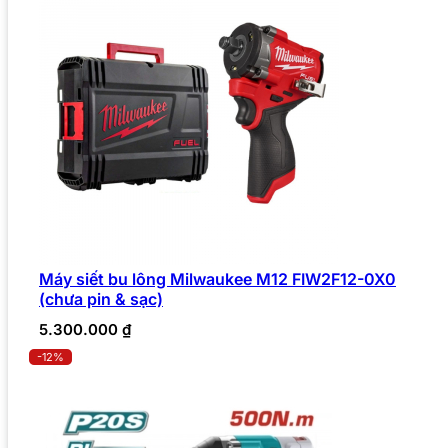
Máy siết bu lông Milwaukee M12 FIW2F12-0X0
(chưa pin & sạc)
5.300.000
₫
-12%