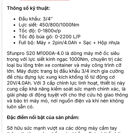
Thông số kỹ thuật:
Đầu khẩu: 3/4″
Lực siết: 450/800/1000Nm
Tốc độ: 0-1800v/p
Tốc độ búa gõ: 0-2200 L/P
Full bộ: Máy + 2pin/4.0Ah + Sạc + Hộp nhựa
Sfunpro S20 M1000A-4.0 là dòng máy mở ốc siêu
trọng với lực siết kinh ngạc 1000Nm, chuyên trị các
loại bu lông trên xe container và máy công trình cỡ
lớn. Máy được trang bị đầu khẩu 3/4 inch gia cường
để chịu đựng lực xung kích khổng lồ từ động cơ
20V/4.0Ah. Với 3 cấp chỉnh lực linh hoạt, thiết bị này
cung cấp khả năng kiểm soát sức mạnh chính xác, là
giải pháp di động tuyệt vời cho thợ cứu hộ giao thông
và bảo trì máy mỏ, nơi nguồn điện và khí nén không
luôn sẵn có.
Đặc điểm nổi bật của sản phẩm:
Sở hữu sức mạnh vượt xa các dòng máy cầm tay