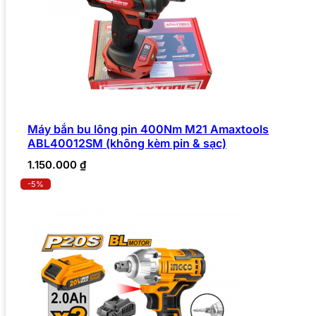
Máy bắn bu lông pin 400Nm M21 Amaxtools
ABL40012SM (không kèm pin & sạc)
1.150.000
₫
-5%