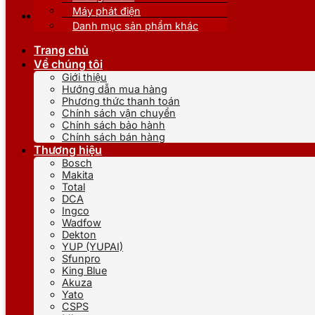
Máy phát điện
Danh mục sản phẩm khác
Trang chủ
Về chúng tôi
Giới thiệu
Hướng dẫn mua hàng
Phương thức thanh toán
Chính sách vận chuyển
Chính sách bảo hành
Chính sách bán hàng
Thương hiệu
Bosch
Makita
Total
DCA
Ingco
Wadfow
Dekton
YUP (YUPAI)
Sfunpro
King Blue
Akuza
Yato
CSPS