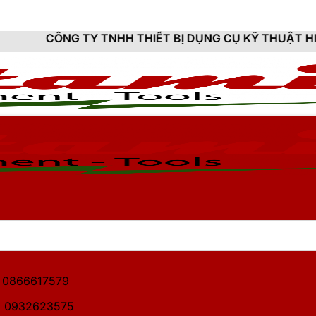
 TNHH THIẾT BỊ DỤNG CỤ KỸ THUẬT HITAMI - CUNG C
1: 0866617579
2: 0932623575