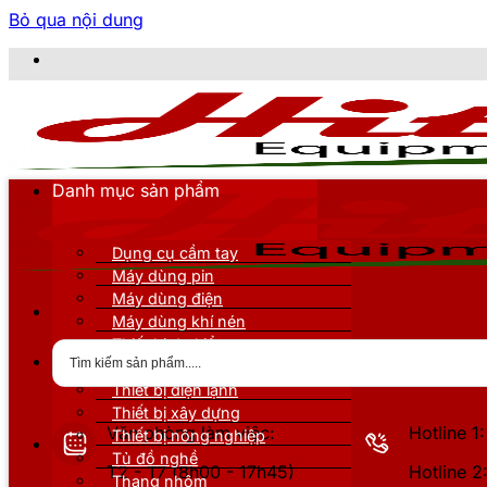
Bỏ qua nội dung
CÔNG TY
Danh mục sản phẩm
Dụng cụ cầm tay
Máy dùng pin
Máy dùng điện
Máy dùng khí nén
Thiết bị đo kiểm
Thiết bị nâng đỡ
Thiết bị điện lạnh
Thiết bị xây dựng
Văn phòng làm việc:
Hotline 
Thiết bị nông nghiệp
Tủ đồ nghề
T2 - T7 (8h00 - 17h45)
Hotline 
Thang nhôm