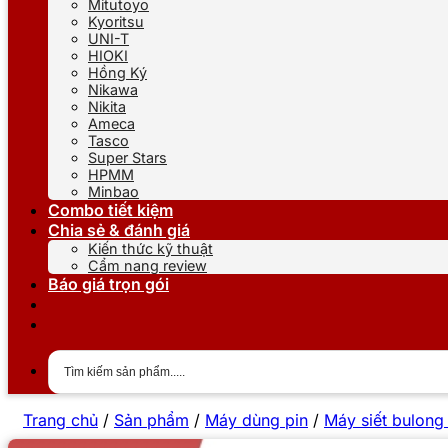
Mitutoyo
Kyoritsu
UNI-T
HIOKI
Hồng Ký
Nikawa
Nikita
Ameca
Tasco
Super Stars
HPMM
Minbao
Combo tiết kiệm
Chia sẻ & đánh giá
Kiến thức kỹ thuật
Cẩm nang review
Báo giá trọn gói
Trang chủ
/
Sản phẩm
/
Máy dùng pin
/
Máy siết bulong