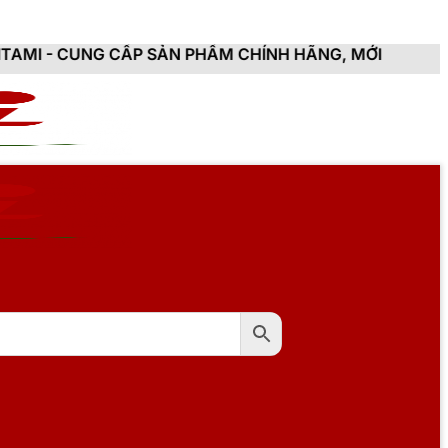
ẤP SẢN PHẨM CHÍNH HÃNG, MỚI 100%, ĐẦY ĐỦ CHỨNG 