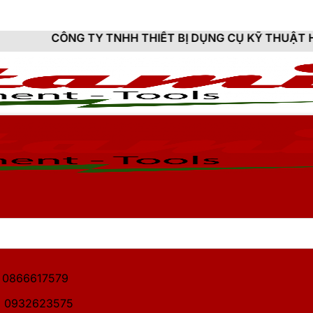
TY TNHH THIẾT BỊ DỤNG CỤ KỸ THUẬT HITAMI - CUNG 
1: 0866617579
2: 0932623575