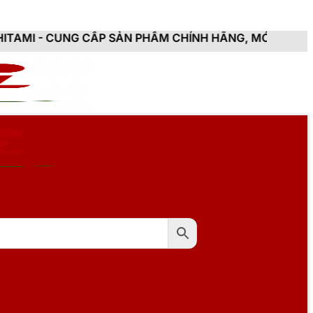
CẤP SẢN PHẨM CHÍNH HÃNG, MỚI 100%, ĐẦY ĐỦ CHỨNG