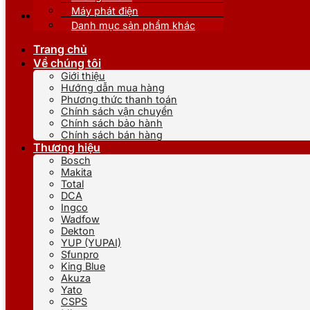
Máy phát điện
Danh mục sản phẩm khác
Trang chủ
Về chúng tôi
Giới thiệu
Hướng dẫn mua hàng
Phương thức thanh toán
Chính sách vận chuyển
Chính sách bảo hành
Chính sách bán hàng
Thương hiệu
Bosch
Makita
Total
DCA
Ingco
Wadfow
Dekton
YUP (YUPAI)
Sfunpro
King Blue
Akuza
Yato
CSPS