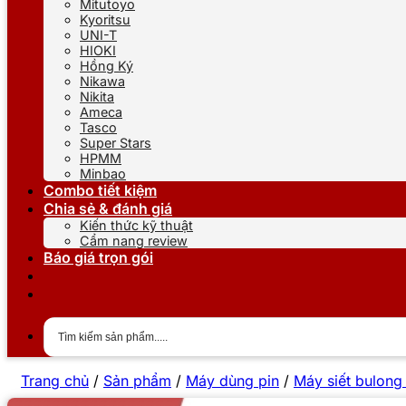
Mitutoyo
Kyoritsu
UNI-T
HIOKI
Hồng Ký
Nikawa
Nikita
Ameca
Tasco
Super Stars
HPMM
Minbao
Combo tiết kiệm
Chia sẻ & đánh giá
Kiến thức kỹ thuật
Cẩm nang review
Báo giá trọn gói
Trang chủ
/
Sản phẩm
/
Máy dùng pin
/
Máy siết bulong