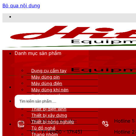
Bỏ qua nội dung
CÔNG 
Danh mục sản phẩm
Dụng cụ cầm tay
Máy dùng pin
Máy dùng điện
Máy dùng khí nén
Thiết bị đo kiểm
Thiết bị nâng đỡ
Thiết bị điện lạnh
Thiết bị xây dựng
Văn phòng làm việc:
Hotline 
Thiết bị nông nghiệp
Tủ đồ nghề
T2 - T7 (8h00 - 17h45)
Hotline 
Thang nhôm