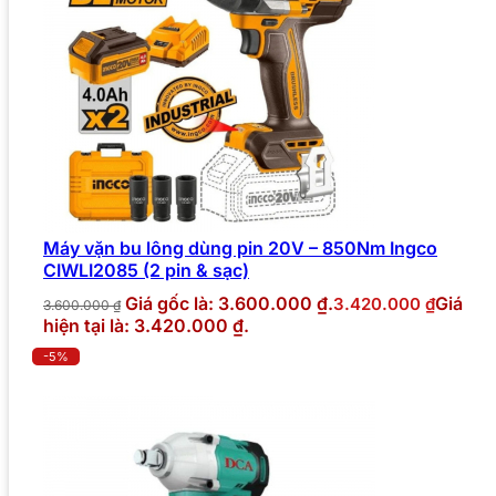
Máy vặn bu lông dùng pin 20V – 850Nm Ingco
CIWLI2085 (2 pin & sạc)
Giá gốc là: 3.600.000 ₫.
Giá
3.420.000
₫
3.600.000
₫
hiện tại là: 3.420.000 ₫.
-5%