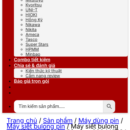
Kyoritsu
UNI-T
HIOKI
Hồng Ký
Nikawa
Nikita
Ameca
Tasco
Super Stars
HPMM
Minbao
Combo tiết kiệm
Chia sẻ & đánh giá
Kiến thức kỹ thuật
Cẩm nang review
Báo giá trọn gói
Trang chủ
/
Sản phẩm
/
Máy dùng pin
/
Máy siết bulong pin
/
Máy siết bulong