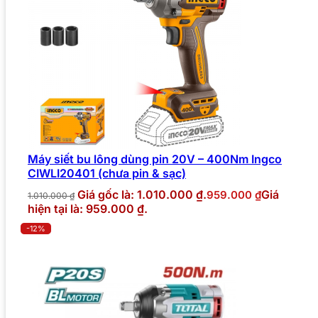
Máy siết bu lông dùng pin 20V – 400Nm Ingco
CIWLI20401 (chưa pin & sạc)
Giá gốc là: 1.010.000 ₫.
Giá
959.000
₫
1.010.000
₫
hiện tại là: 959.000 ₫.
-12%