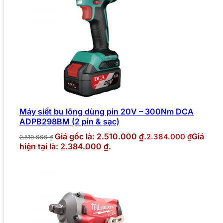
Máy siết bu lông dùng pin 20V – 300Nm DCA
ADPB298BM (2 pin & sạc)
Giá gốc là: 2.510.000 ₫.
Giá
2.384.000
₫
2.510.000
₫
hiện tại là: 2.384.000 ₫.