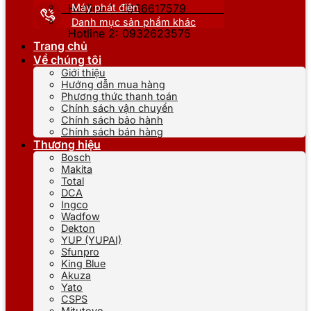
Máy phát điện
Hotline 1: 0866617579
Danh mục sản phẩm khác
Hotline 2: 0932623575
Trang chủ
Về chúng tôi
Giới thiệu
Hướng dẫn mua hàng
Phương thức thanh toán
Chính sách vận chuyển
Chính sách bảo hành
Chính sách bán hàng
Thương hiệu
Bosch
Makita
Total
DCA
Ingco
Wadfow
Dekton
YUP (YUPAI)
Sfunpro
King Blue
Akuza
Yato
CSPS
Mitutoyo