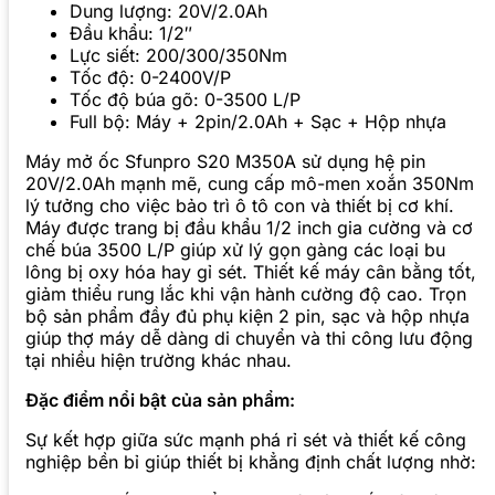
Dung lượng: 20V/2.0Ah
Đầu khẩu: 1/2″
Lực siết: 200/300/350Nm
Tốc độ: 0-2400V/P
Tốc độ búa gõ: 0-3500 L/P
Full bộ: Máy + 2pin/2.0Ah + Sạc + Hộp nhựa
Máy mở ốc Sfunpro S20 M350A sử dụng hệ pin
20V/2.0Ah mạnh mẽ, cung cấp mô-men xoắn 350Nm
lý tưởng cho việc bảo trì ô tô con và thiết bị cơ khí.
Máy được trang bị đầu khẩu 1/2 inch gia cường và cơ
chế búa 3500 L/P giúp xử lý gọn gàng các loại bu
lông bị oxy hóa hay gỉ sét. Thiết kế máy cân bằng tốt,
giảm thiểu rung lắc khi vận hành cường độ cao. Trọn
bộ sản phẩm đầy đủ phụ kiện 2 pin, sạc và hộp nhựa
giúp thợ máy dễ dàng di chuyển và thi công lưu động
tại nhiều hiện trường khác nhau.
Đặc điểm nổi bật của sản phẩm:
Sự kết hợp giữa sức mạnh phá rỉ sét và thiết kế công
nghiệp bền bỉ giúp thiết bị khẳng định chất lượng nhờ: