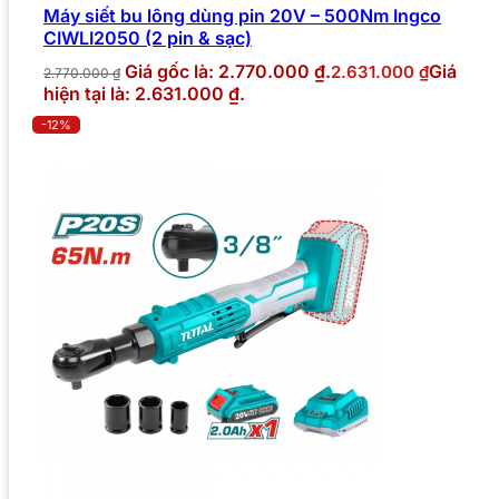
Máy siết bu lông dùng pin 20V – 500Nm Ingco
CIWLI2050 (2 pin & sạc)
Giá gốc là: 2.770.000 ₫.
Giá
2.631.000
₫
2.770.000
₫
hiện tại là: 2.631.000 ₫.
-12%