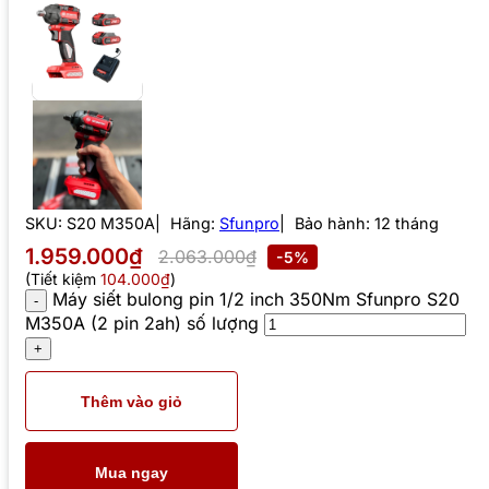
SKU:
S20 M350A
Hãng:
Sfunpro
Bảo hành: 12 tháng
1.959.000₫
2.063.000₫
-5%
(Tiết kiệm
104.000₫
)
Máy siết bulong pin 1/2 inch 350Nm Sfunpro S20
M350A (2 pin 2ah) số lượng
Thêm vào giỏ
Mua ngay