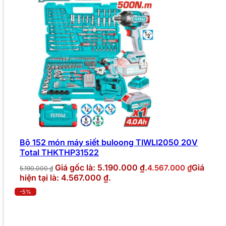
Bộ 152 món máy siết buloong TIWLI2050 20V
Total THKTHP31522
Giá gốc là: 5.190.000 ₫.
Giá
4.567.000
₫
5.190.000
₫
hiện tại là: 4.567.000 ₫.
-5%