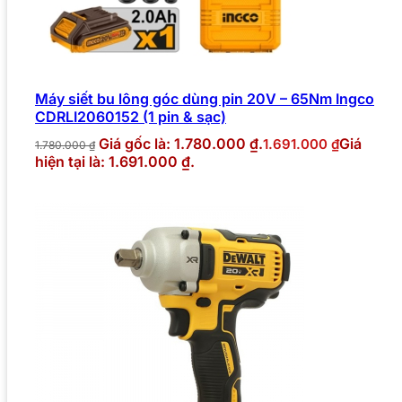
Máy siết bu lông góc dùng pin 20V – 65Nm Ingco
CDRLI2060152 (1 pin & sạc)
Giá gốc là: 1.780.000 ₫.
Giá
1.691.000
₫
1.780.000
₫
hiện tại là: 1.691.000 ₫.