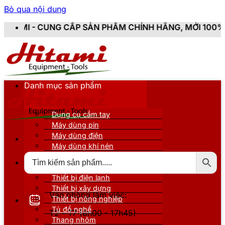
Bỏ qua nội dung
CẤP SẢN PHẨM CHÍNH HÃNG, MỚI 100%, ĐẦY ĐỦ CHỨNG
Danh mục sản phẩm
Dụng cụ cầm tay
Máy dùng pin
Máy dùng điện
Máy dùng khí nén
Thiết bị đo kiểm
Thiết bị nâng đỡ
Thiết bị điện lạnh
Thiết bị xây dựng
Văn phòng làm việc:
Thiết bị nông nghiệp
Tủ đồ nghề
T2 - T7 (8h00 - 17h45)
Thang nhôm