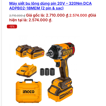
Máy siết bu lông dùng pin 20V – 320Nm DCA
ADPB02-18MEM (2 pin & sạc)
Giá gốc là: 2.710.000 ₫.
Giá
2.574.000
₫
2.710.000
₫
hiện tại là: 2.574.000 ₫.
-5%