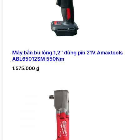
Máy bắn bu lông 1,2″ dùng pin 21V Amaxtools
ABL65012SM 550Nm
1.575.000
₫