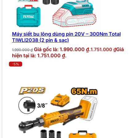
Máy siết bu lông dùng pin 20V – 300Nm Total
TIWLI2038 (2 pin & sạc)
Giá gốc là: 1.990.000 ₫.
Giá
1.751.000
₫
1.990.000
₫
hiện tại là: 1.751.000 ₫.
-5%