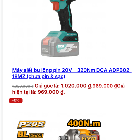
Máy siết bu lông pin 20V – 320Nm DCA ADPB02-
18MZ (chưa pin & sạc)
Giá gốc là: 1.020.000 ₫.
Giá
969.000
₫
1.020.000
₫
hiện tại là: 969.000 ₫.
-5%