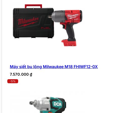
Máy siết bu lông Milwaukee M18 FHIWF12-0X
7.570.000
₫
-5%