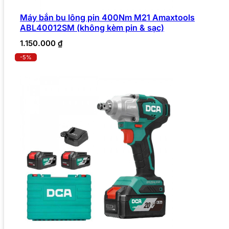
Máy bắn bu lông pin 400Nm M21 Amaxtools
ABL40012SM (không kèm pin & sạc)
1.150.000
₫
-5%