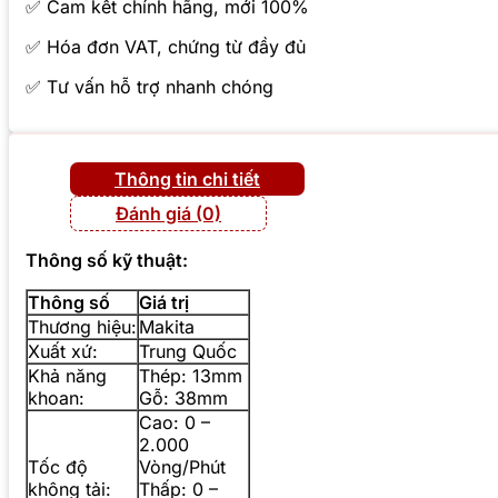
✅ Cam kết chính hãng, mới 100%
✅ Hóa đơn VAT, chứng từ đầy đủ
✅ Tư vấn hỗ trợ nhanh chóng
Thông tin chi tiết
Đánh giá (0)
Thông số kỹ thuật:
Thông số
Giá trị
Thương hiệu:
Makita
Xuất xứ:
Trung Quốc
Khả năng
Thép: 13mm
khoan:
Gỗ: 38mm
Cao: 0 –
2.000
Tốc độ
Vòng/Phút
không tải:
Thấp: 0 –