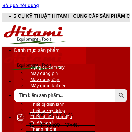
Bỏ qua nội dung
ẬT HITAMI - CUNG CẤP SẢN PHẨM CHÍNH HÃNG, MỚI 1
Danh mục sản phẩm
Dụng cụ cầm tay
Máy dùng pin
Máy dùng điện
Máy dùng khí nén
Thiết bị đo kiểm
Thiết bị nâng đỡ
Thiết bị điện lạnh
Thiết bị xây dựng
Văn phòng làm việc:
Thiết bị nông nghiệp
Tủ đồ nghề
T2 - T7 (8h00 - 17h45)
Thang nhôm