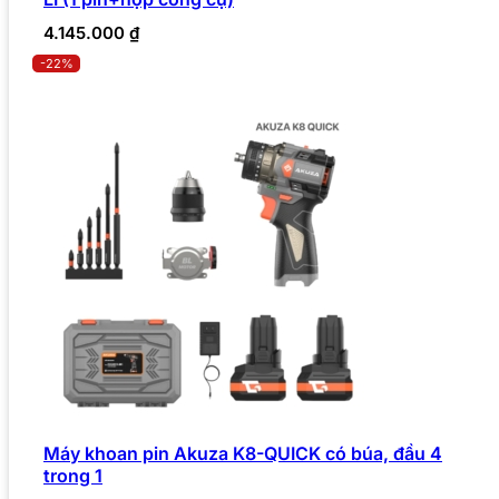
4.145.000
₫
-22%
Máy khoan pin Akuza K8-QUICK có búa, đầu 4
trong 1