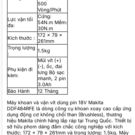
500
Vòng/Phút
Cứng:
Lực vặn tối
54N.m Mềm:
đa:
30N.m
172 x 79 x
Kích thước :
261mm
Trọng lượng
1.5kg
:
Mũi vít (+)
(-), ốc, đai
Phụ kiện đi
lưng Bộ sạc
kèm:
nhanh, 2 pin
3.0Ah
Bảo Hành
12 Tháng
Máy khoan và vặn vít dùng pin 18V Makita
DDF484RFE là dòng công cụ khoan xoay cao cấp ứng
dụng động cơ không chổi than (Brushless), thương
hiệu Makita chính hãng lắp ráp tại Trung Quốc. Thiết bị
sở hữu phom dáng đầm chắc công nghiệp với kích
thước: 172 x 79 x 261mm và trọng lượng: 1.5kg. Máy