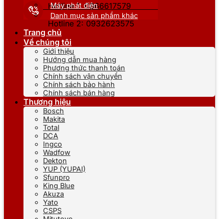
Máy phát điện
Hotline 1: 0866617579
Danh mục sản phẩm khác
Hotline 2: 0932623575
Trang chủ
Về chúng tôi
Giới thiệu
Hướng dẫn mua hàng
Phương thức thanh toán
Chính sách vận chuyển
Chính sách bảo hành
Chính sách bán hàng
Thương hiệu
Bosch
Makita
Total
DCA
Ingco
Wadfow
Dekton
YUP (YUPAI)
Sfunpro
King Blue
Akuza
Yato
CSPS
Mitutoyo