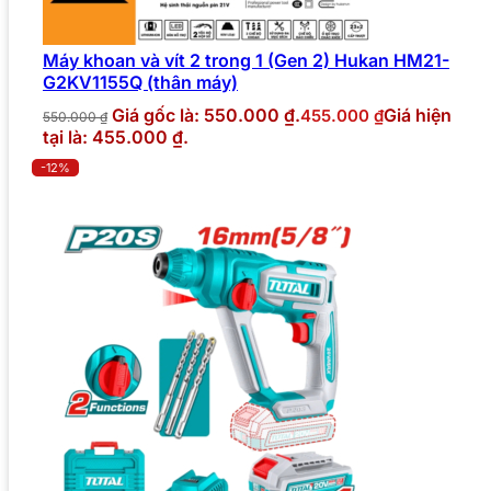
Máy khoan và vít 2 trong 1 (Gen 2) Hukan HM21-
G2KV1155Q (thân máy)
Giá gốc là: 550.000 ₫.
Giá hiện
455.000
₫
550.000
₫
tại là: 455.000 ₫.
-12%