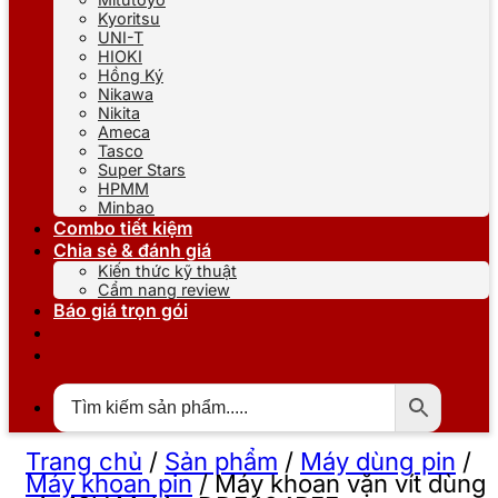
Kyoritsu
UNI-T
HIOKI
Hồng Ký
Nikawa
Nikita
Ameca
Tasco
Super Stars
HPMM
Minbao
Combo tiết kiệm
Chia sẻ & đánh giá
Kiến thức kỹ thuật
Cẩm nang review
Báo giá trọn gói
Trang chủ
/
Sản phẩm
/
Máy dùng pin
/
Máy khoan pin
/
Máy khoan vặn vít dùng