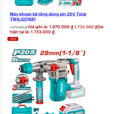
Máy khoan bê tông dùng pin 20V Total
TRHLI201681
Giá gốc là: 1.970.000 ₫.
Giá
1.733.000
₫
1.970.000
₫
hiện tại là: 1.733.000 ₫.
-12%