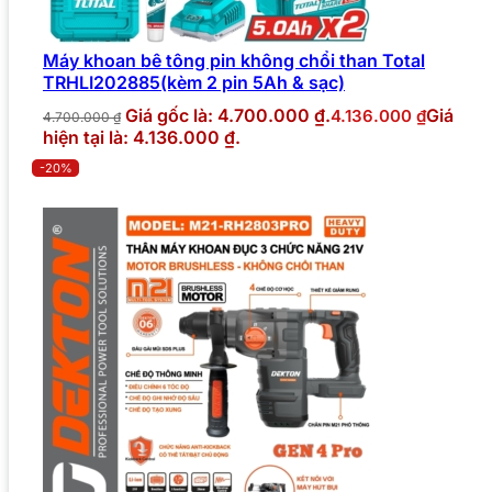
Máy khoan bê tông pin không chổi than Total
TRHLI202885(kèm 2 pin 5Ah & sạc)
Giá gốc là: 4.700.000 ₫.
Giá
4.136.000
₫
4.700.000
₫
hiện tại là: 4.136.000 ₫.
-20%