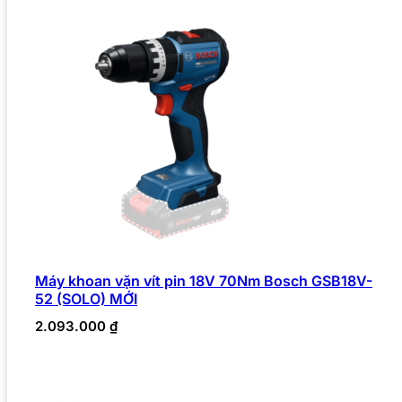
Máy khoan vặn vít pin 18V 70Nm Bosch GSB18V-
52 (SOLO) MỚI
2.093.000
₫