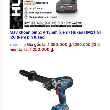
Máy khoan pin 21V 13mm (gen1) Hukan HM21-G1-
I20 (kèm pin & sạc)
Giá gốc là: 1.350.000 ₫.
Giá
1.250.000
₫
1.350.000
₫
hiện tại là: 1.250.000 ₫.