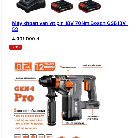
Máy khoan vặn vít pin 18V 70Nm Bosch GSB18V-
52
4.091.000
₫
-20%