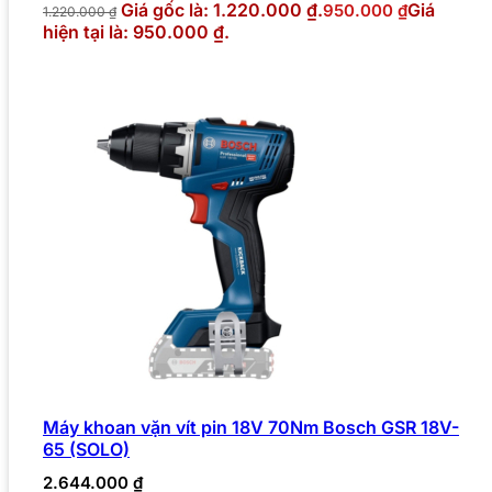
Giá gốc là: 1.220.000 ₫.
Giá
950.000
₫
1.220.000
₫
hiện tại là: 950.000 ₫.
Máy khoan vặn vít pin 18V 70Nm Bosch GSR 18V-
65 (SOLO)
2.644.000
₫