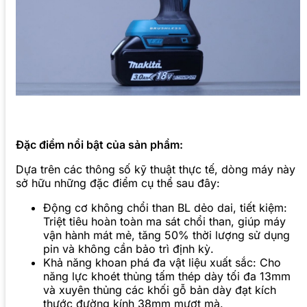
Đặc điểm nổi bật của sản phẩm:
Dựa trên các thông số kỹ thuật thực tế, dòng máy này
sở hữu những đặc điểm cụ thể sau đây:
Động cơ không chổi than BL dẻo dai, tiết kiệm:
Triệt tiêu hoàn toàn ma sát chổi than, giúp máy
vận hành mát mẻ, tăng 50% thời lượng sử dụng
pin và không cần bảo trì định kỳ.
Khả năng khoan phá đa vật liệu xuất sắc: Cho
năng lực khoét thủng tấm thép dày tối đa 13mm
và xuyên thủng các khối gỗ bản dày đạt kích
thước đường kính 38mm mượt mà.