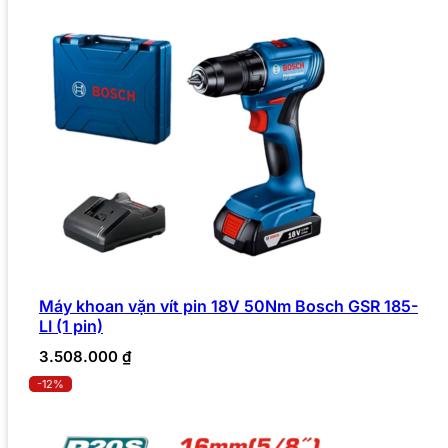
Máy khoan vặn vít pin 18V 50Nm Bosch GSR 185-
LI (1 pin)
3.508.000
₫
-12%