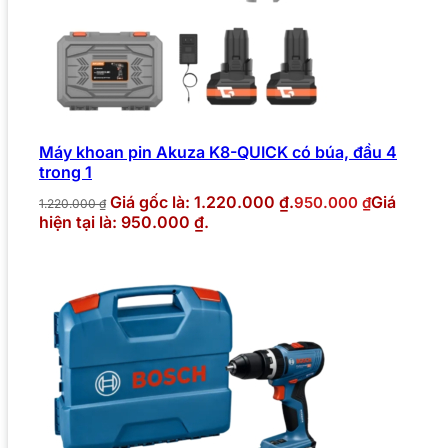
Máy khoan pin Akuza K8-QUICK có búa, đầu 4
trong 1
Giá gốc là: 1.220.000 ₫.
Giá
950.000
₫
1.220.000
₫
hiện tại là: 950.000 ₫.