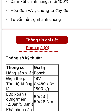
✅ Cam kết chính hãng, mới 100%
✅ Hóa đơn VAT, chứng từ đầy đủ
✅ Tư vấn hỗ trợ nhanh chóng
Thông tin chi tiết
Đánh giá (0)
Thông số kỹ thuật:
Thông số
Giá trị
Hãng sản xuất
Bosch
Điện thế pin
18V
Tốc độ không
0-460 / 0-
tải
1800 v/p
Lực xoắn (
50/24 |
cứng/mềm
50/28 Nm
(2.0ah/5.0ah))
Khả năng cặp