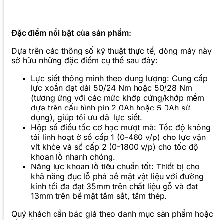
Đặc điểm nổi bật của sản phẩm:
Dựa trên các thông số kỹ thuật thực tế, dòng máy này
sở hữu những đặc điểm cụ thể sau đây:
Lực siết thông minh theo dung lượng: Cung cấp
lực xoắn đạt dải 50/24 Nm hoặc 50/28 Nm
(tương ứng với các mức khớp cứng/khớp mềm
dựa trên cấu hình pin 2.0Ah hoặc 5.0Ah sử
dụng), giúp tối ưu dải lực siết.
Hộp số điều tốc cơ học mượt mà: Tốc độ không
tải linh hoạt ở số cấp 1 (0-460 v/p) cho lực vặn
vít khỏe và số cấp 2 (0-1800 v/p) cho tốc độ
khoan lỗ nhanh chóng.
Năng lực khoan lỗ tiêu chuẩn tốt: Thiết bị cho
khả năng đục lỗ phá bề mặt vật liệu với đường
kính tối đa đạt 35mm trên chất liệu gỗ và đạt
13mm trên bề mặt tấm sắt, tấm thép.
Quý khách cần báo giá theo danh mục sản phẩm hoặc