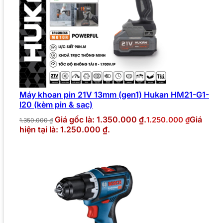
Máy khoan pin 21V 13mm (gen1) Hukan HM21-G1-
I20 (kèm pin & sạc)
Giá gốc là: 1.350.000 ₫.
Giá
1.250.000
₫
1.350.000
₫
hiện tại là: 1.250.000 ₫.