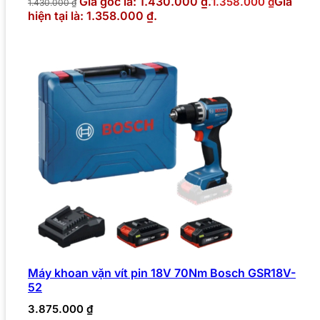
Giá gốc là: 1.430.000 ₫.
Giá
1.358.000
₫
1.430.000
₫
hiện tại là: 1.358.000 ₫.
Máy khoan vặn vít pin 18V 70Nm Bosch GSR18V-
52
3.875.000
₫