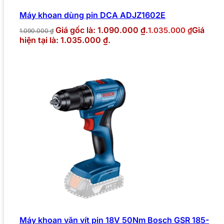
Máy khoan dùng pin DCA ADJZ1602E
Giá gốc là: 1.090.000 ₫.
Giá
1.035.000
₫
1.090.000
₫
hiện tại là: 1.035.000 ₫.
Máy khoan vặn vít pin 18V 50Nm Bosch GSR 185-