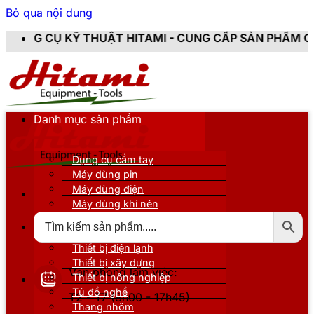
Bỏ qua nội dung
ẬT HITAMI - CUNG CẤP SẢN PHẨM CHÍNH HÃNG, MỚI 10
Danh mục sản phẩm
Dụng cụ cầm tay
Máy dùng pin
Máy dùng điện
Máy dùng khí nén
Thiết bị đo kiểm
Thiết bị nâng đỡ
Thiết bị điện lạnh
Thiết bị xây dựng
Văn phòng làm việc:
Thiết bị nông nghiệp
Tủ đồ nghề
T2 - T7 (8h00 - 17h45)
Thang nhôm