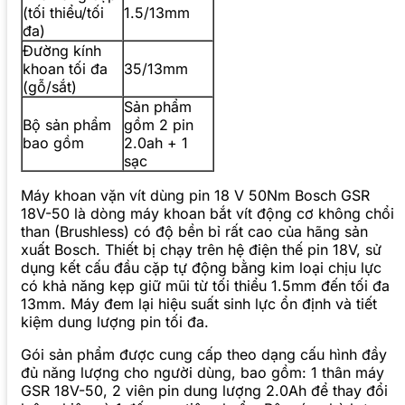
(tối thiểu/tối
1.5/13mm
đa)
Đường kính
khoan tối đa
35/13mm
(gỗ/sắt)
Sản phẩm
Bộ sản phẩm
gồm 2 pin
bao gồm
2.0ah + 1
sạc
Máy khoan vặn vít dùng pin 18 V 50Nm Bosch GSR
18V-50 là dòng máy khoan bắt vít động cơ không chổi
than (Brushless) có độ bền bỉ rất cao của hãng sản
xuất Bosch. Thiết bị chạy trên hệ điện thế pin 18V, sử
dụng kết cấu đầu cặp tự động bằng kim loại chịu lực
có khả năng kẹp giữ mũi từ tối thiểu 1.5mm đến tối đa
13mm. Máy đem lại hiệu suất sinh lực ổn định và tiết
kiệm dung lượng pin tối đa.
Gói sản phẩm được cung cấp theo dạng cấu hình đầy
đủ năng lượng cho người dùng, bao gồm: 1 thân máy
GSR 18V-50, 2 viên pin dung lượng 2.0Ah để thay đổi