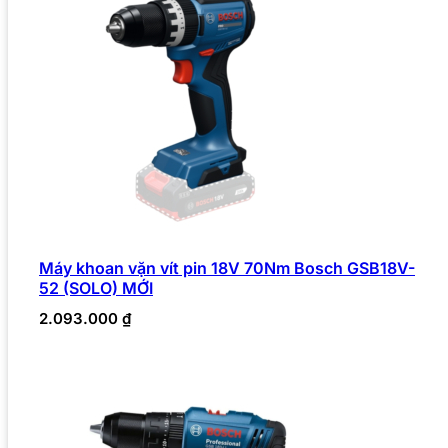
Máy khoan vặn vít pin 18V 70Nm Bosch GSB18V-
52 (SOLO) MỚI
2.093.000
₫