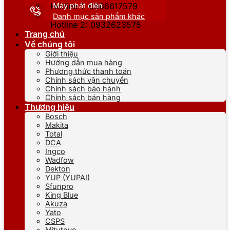
Máy phát điện
Hotline 1: 0866617579
Danh mục sản phẩm khác
Hotline 2: 0932623575
Trang chủ
Về chúng tôi
Giới thiệu
Hướng dẫn mua hàng
Phương thức thanh toán
Chính sách vận chuyển
Chính sách bảo hành
Chính sách bán hàng
Thương hiệu
Bosch
Makita
Total
DCA
Ingco
Wadfow
Dekton
YUP (YUPAI)
Sfunpro
King Blue
Akuza
Yato
CSPS
Mitutoyo