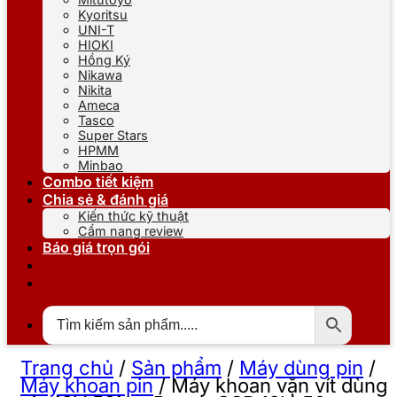
Kyoritsu
UNI-T
HIOKI
Hồng Ký
Nikawa
Nikita
Ameca
Tasco
Super Stars
HPMM
Minbao
Combo tiết kiệm
Chia sẻ & đánh giá
Kiến thức kỹ thuật
Cẩm nang review
Báo giá trọn gói
Trang chủ
/
Sản phẩm
/
Máy dùng pin
/
Máy khoan pin
/
Máy khoan vặn vít dùng