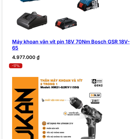
Máy khoan vặn vít pin 18V 70Nm Bosch GSR 18V-
65
4.977.000
₫
-17%