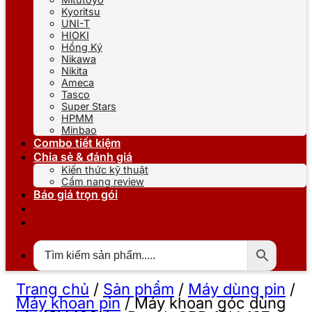
Kyoritsu
UNI-T
HIOKI
Hồng Ký
Nikawa
Nikita
Ameca
Tasco
Super Stars
HPMM
Minbao
Combo tiết kiệm
Chia sẻ & đánh giá
Kiến thức kỹ thuật
Cẩm nang review
Báo giá trọn gói
Trang chủ
/
Sản phẩm
/
Máy dùng pin
/
Máy khoan pin
/
Máy khoan góc dùng