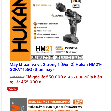
Máy khoan và vít 2 trong 1 (Gen 2) Hukan HM21-
G2KV1155Q (thân máy)
Giá gốc là: 550.000 ₫.
Giá hiện
455.000
₫
550.000
₫
tại là: 455.000 ₫.
-20%