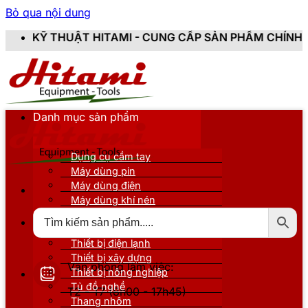
Bỏ qua nội dung
TAMI - CUNG CẤP SẢN PHẨM CHÍNH HÃNG, MỚI 100%, Đ
Danh mục sản phẩm
Dụng cụ cầm tay
Máy dùng pin
Máy dùng điện
Máy dùng khí nén
Thiết bị đo kiểm
Thiết bị nâng đỡ
Thiết bị điện lạnh
Thiết bị xây dựng
Văn phòng làm việc:
Thiết bị nông nghiệp
Tủ đồ nghề
T2 - T7 (8h00 - 17h45)
Thang nhôm