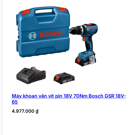
Máy khoan vặn vít pin 18V 70Nm Bosch GSR 18V-
65
4.977.000
₫