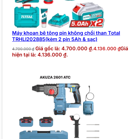
Máy khoan bê tông pin không chổi than Total
TRHLI202885(kèm 2 pin 5Ah & sạc)
Giá gốc là: 4.700.000 ₫.
Giá
4.136.000
₫
4.700.000
₫
hiện tại là: 4.136.000 ₫.