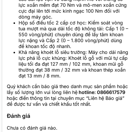
lực xoắn mềm đạt 70 Nm và mô-men xoắn cứng
cực đại lên tới mức kinh ngạc 100 Nm đối với
dòng máy góc.
Hộp số điều tốc 2 cấp cơ học: Kiểm soát vòng
tua mượt mà qua dải tốc độ không tải: Cấp 1 (0 –
550 vòng/phút) chuyên dùng để lấy tâm khoan
lực nặng và Cấp 2 (0 – 1.800 vòng/phút) dùng
để khoan tốc độ nhanh.
Khả năng khoét lỗ siêu trường: Máy cho dải năng
lực phá lỗ cực khủng: Khoét lỗ gỗ với mũi tự cấp
liệu tối đa đạt 127 mm / 102 mm, khoan mũi gỗ
thường đạt 38 mm / 32 mm và khoan thép xoắn
đạt 13 mm / 8 mm.
Quý khách cần báo giá theo danh mục sản phẩm hoặc
lấy số lượng lớn vui lòng liên hệ
hotline: 0866617579
hoặc điền thông tin tại chuyên mục “Liên hệ Báo giá”
để được tư vấn và chiết khấu tốt nhất.
Đánh giá
Chưa có đánh giá nào.