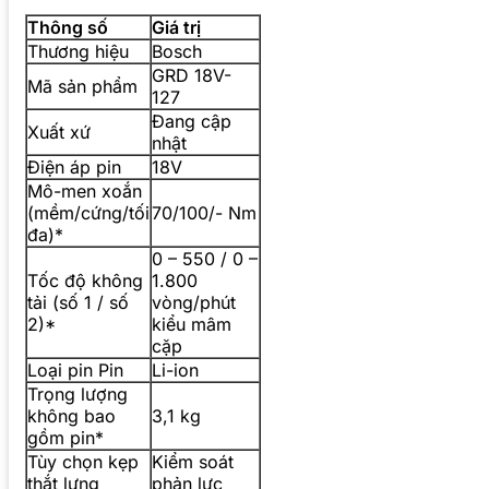
Thông số
Giá trị
Thương hiệu
Bosch
GRD 18V-
Mã sản phẩm
127
Đang cập
Xuất xứ
nhật
Điện áp pin
18V
Mô-men xoắn
(mềm/cứng/tối
70/100/- Nm
đa)*
0 – 550 / 0 –
Tốc độ không
1.800
tải (số 1 / số
vòng/phút
2)*
kiểu mâm
cặp
Loại pin Pin
Li-ion
Trọng lượng
không bao
3,1 kg
gồm pin*
Tùy chọn kẹp
Kiểm soát
thắt lưng
phản lực