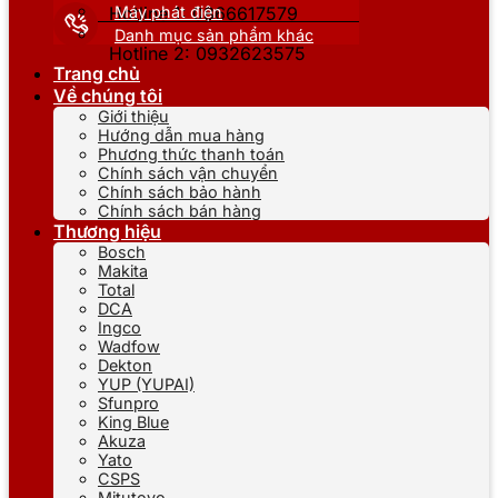
Máy phát điện
Hotline 1: 0866617579
Danh mục sản phẩm khác
Hotline 2: 0932623575
Trang chủ
Về chúng tôi
Giới thiệu
Hướng dẫn mua hàng
Phương thức thanh toán
Chính sách vận chuyển
Chính sách bảo hành
Chính sách bán hàng
Thương hiệu
Bosch
Makita
Total
DCA
Ingco
Wadfow
Dekton
YUP (YUPAI)
Sfunpro
King Blue
Akuza
Yato
CSPS
Mitutoyo