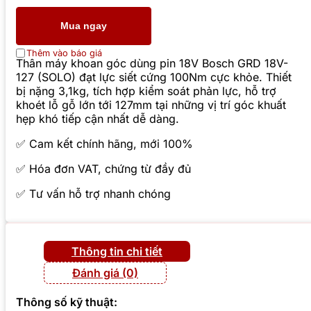
Mua ngay
Thêm vào báo giá
Thân máy khoan góc dùng pin 18V Bosch GRD 18V-
127 (SOLO) đạt lực siết cứng 100Nm cực khỏe. Thiết
bị nặng 3,1kg, tích hợp kiểm soát phản lực, hỗ trợ
khoét lỗ gỗ lớn tới 127mm tại những vị trí góc khuất
hẹp khó tiếp cận nhất dễ dàng.
✅ Cam kết chính hãng, mới 100%
✅ Hóa đơn VAT, chứng từ đầy đủ
✅ Tư vấn hỗ trợ nhanh chóng
Thông tin chi tiết
Đánh giá (0)
Thông số kỹ thuật: