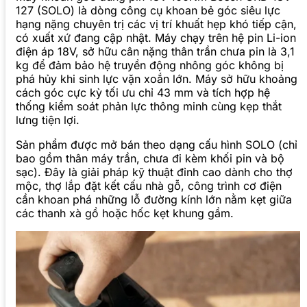
127 (SOLO) là dòng công cụ khoan bẻ góc siêu lực
hạng nặng chuyên trị các vị trí khuất hẹp khó tiếp cận,
có xuất xứ đang cập nhật. Máy chạy trên hệ pin Li-ion
điện áp 18V, sở hữu cân nặng thân trần chưa pin là 3,1
kg để đảm bảo hệ truyền động nhông góc không bị
phá hủy khi sinh lực vặn xoắn lớn. Máy sở hữu khoảng
cách góc cực kỳ tối ưu chỉ 43 mm và tích hợp hệ
thống kiểm soát phản lực thông minh cùng kẹp thắt
lưng tiện lợi.
Sản phẩm được mở bán theo dạng cấu hình SOLO (chỉ
bao gồm thân máy trần, chưa đi kèm khối pin và bộ
sạc). Đây là giải pháp kỹ thuật đỉnh cao dành cho thợ
mộc, thợ lắp đặt kết cấu nhà gỗ, công trình cơ điện
cần khoan phá những lỗ đường kính lớn nằm kẹt giữa
các thanh xà gồ hoặc hốc kẹt khung gầm.