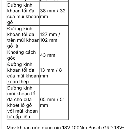
Đường kính
khoan tối đa
38 mm / 32
của mũi khoan
mm
gỗ
Đường kính
khoan tối đa
127 mm /
trên mũi khoan
102 mm
gỗ là
Khoảng cách
43 mm
góc
Đường kính
khoan tối đa
13 mm / 8
của mũi khoan
mm
xoắn thép
Đường kính
mũi khoan tối
đa cho cưa
65 mm / 51
khoét lỗ gỗ
mm
với mũi khoan
tự cấp liệu.
Máy khoan góc dùng pin 18V 100Nm Bosch GRD 18V-